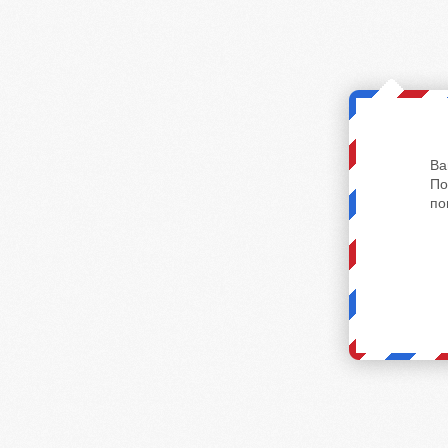
Ва
По
по