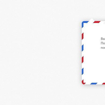
Ва
По
по