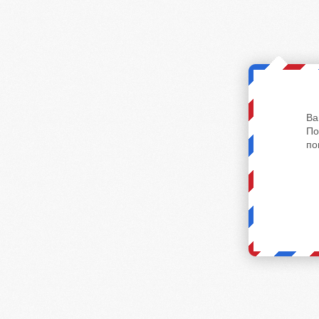
Ва
По
по