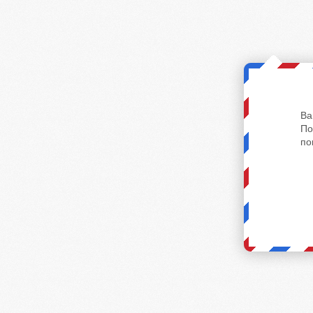
Ва
По
по