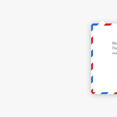
Ва
По
по