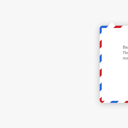
Ва
По
по