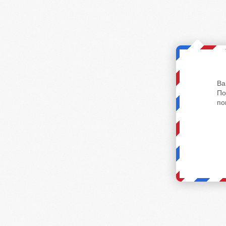
Ва
По
по