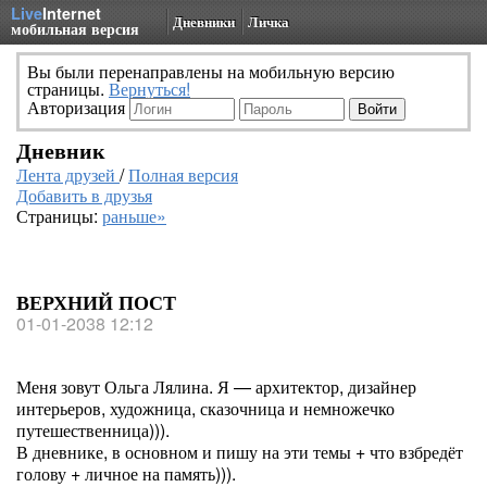
Live
Internet
Дневники
Личка
мобильная версия
Вы были перенаправлены на мобильную версию
страницы.
Вернуться!
Авторизация
Дневник
Лента друзей
/
Полная версия
Добавить в друзья
Страницы:
раньше»
ВЕРХНИЙ ПОСТ
01-01-2038 12:12
Меня зовут Ольга Лялина. Я — архитектор, дизайнер
интерьеров, художница, сказочница и немножечко
путешественница))).
В дневнике, в основном и пишу на эти темы + что взбредёт
голову + личное на память))).