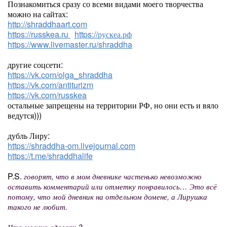
Познакомиться сразу со всеми видами моего творчества
можно на сайтах:
http://shraddhaart.com
https://russkea.ru
https://рускеа.рф
https://www.livemaster.ru/shraddha
другие соцсети:
https://vk.com/olga_shraddha
https://vk.com/antiturizm
https://vk.com/russkea
остальные запрещены на территории РФ, но они есть и вяло
ведутся)))
дубль Лиру:
https://shraddha-om.livejournal.com
https://t.me/shraddhalife
P.S.
говорят, что в мом дневнике частенько невозможно
оставить комментарий или отметку понравилось… Это всё
потому, что мой дневник на отдельном домене, а Лирушка
такого не любит.
Что можно сделать?