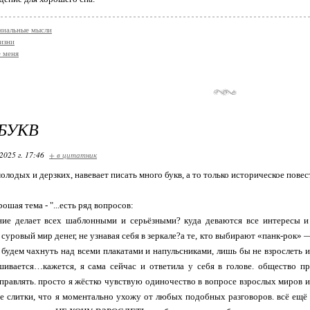
ниальные мысли
изни
 меня
БУКВ
2025 г. 17:46
+ в цитатник
лодых и дерзких, навевает писать много букв, а то только историческое повест
ошая тема - "...есть ряд вопросов:
ние делает всех шаблонными и серьёзными? куда деваются все интересы и
 суровый мир денег, не узнавая себя в зеркале?а те, кто выбирают «панк-рок
будем чахнуть над всеми плакатами и напульсниками, лишь бы не взрослеть и
шивается…кажется, я сама сейчас и ответила у себя в голове. общество п
правлять. просто я жёстко чувствую одиночество в вопросе взрослых миров ин
е слитки, что я моментально ухожу от любых подобных разговоров. всё ещ