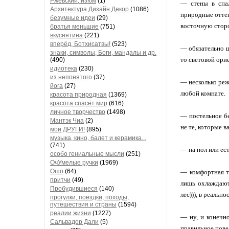
Ржевский, изюм
(1)
— стены в спал
Архитектура Дизайн Декор
(1086)
природные оттенк
безумные идеи
(29)
восточную сторо
братья меньшие
(751)
вкуснятина
(221)
вперёд, Ботхисатвы!
(523)
— обязательно ш
знаки, символы, Боги, мандалы и др.
то световой ори
(490)
идиотека
(230)
из непонятого
(37)
— несколько ре
йога
(27)
любой комнате.
красота природная
(1369)
красота спасёт мир
(616)
личное творчество
(1498)
— постельное бе
Мантэк Чиа
(2)
не те, которые в
мои ДРУГИ!
(895)
музыка, кино, балет и керамика...
(741)
— на пол или ес
особо гениальные мысли
(251)
ОчУмелые ручки
(1969)
Ошо
(64)
— комфортная т
притчи
(49)
лишь охлаждают 
Пробудившиеся
(140)
лес))), в реальн
прогулки, поездки, походы,
путешествия и страны
(1594)
реалии жизни
(1227)
— ну, и конечно
Сальвадор Дали
(5)
правильное пове