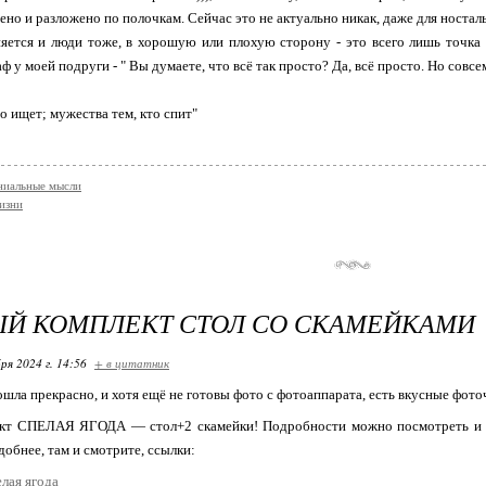
ено и разложено по полочкам. Сейчас это не актуально никак, даже для носталь
ется и люди тоже, в хорошую или плохую сторону - это всего лишь точка з
 у моей подруги - " Вы думаете, что всё так просто? Да, всё просто. Но совсем 
то ищет; мужества тем, кто спит"
ниальные мысли
изни
Й КОМПЛЕКТ СТОЛ СО СКАМЕЙКАМИ
ря 2024 г. 14:56
+ в цитатник
ла прекрасно, и хотя ещё не готовы фото с фотоаппарата, есть вкусные фото
кт СПЕЛАЯ ЯГОДА — стол+2 скамейки! Подробности можно посмотреть и в В
удобнее, там и смотрите, ссылки:
лая ягода