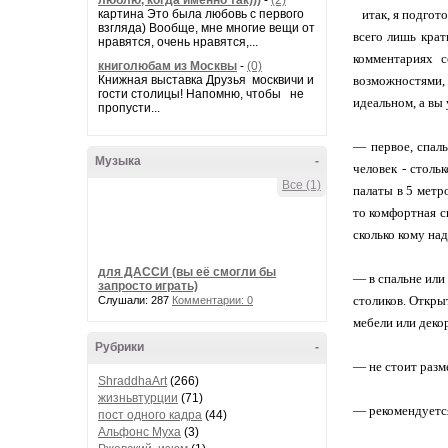
люблю, когда именно так)))
-
(2)
картина Это была любовь с первого
итак, я подгото
взгляда) Вообще, мне многие вещи от
всего лишь крат
нравятся, очень нравятся,...
комментариях с
книголюбам из Москвы
-
(0)
Книжная выставка Друзья москвичи и
возможностями,
гости столицы! Напомню, чтобы не
идеальном, а вы
пропусти...
— первое, спаль
Музыка
-
человек - столь
Все (1)
палаты в 5 метр
то комфортная с
сколько кому на
для ДАССИ (вы её смогли бы
— в спальне или
запросто играть)
столиков. Откры
Слушали: 287
Комментарии: 0
мебели или деко
Рубрики
-
— не стоит разм
ShraddhaArt
(266)
жизньвтурции
(71)
— рекомендуется
пост одного кадра
(44)
Альфонс Муха
(3)