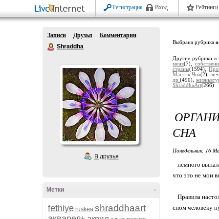
Регистрация
Вход
Рейтинги
Записи
Друзья
Комментарии
Выбрана рубрика
о
Shraddha
Другие рубрики в 
меня
(7),
собствен
страны
(1594),
Про
Мантэк Чиа
(2),
лич
др.
(490),
жизньвту
ShraddhaArt
(266)
ОРГАН
СНА
Понедельник, 16 М
В друзья
немного выпала 
что это не мои в
Метки
-
Правила настоль
shraddhaart
fethiye
сном человеку ну
ruskea
акварель
акрил