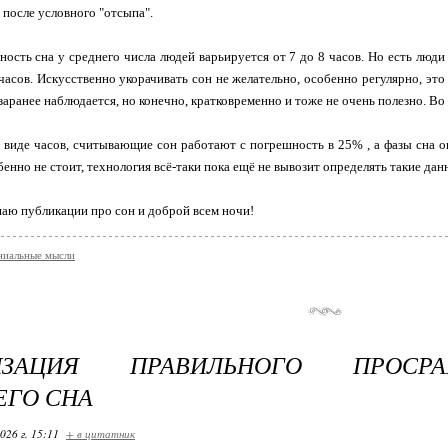
 после условного "отсыпа".
ть сна у среднего числа людей варьируется от 7 до 8 часов. Но есть люди 
часов. Искусственно укорачивать сон не желательно, особенно регулярно, это
заранее наблюдается, но конечно, кратковременно и тоже не очень полезно. Во 
виде часов, считывающие сон работают с погрешность в 25% , а фазы сна о
бенно не стоит, технология всё-таки пока ещё не вывозит определять такие да
аю публикации про сон и доброй всем ночи!
ниальные мысли
НИЗАЦИЯ ПРАВИЛЬНОГО ПРОСР
ГО СНА
026 г. 15:11
+ в цитатник