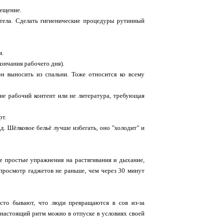
вещение.
тела. Сделать гигиенические процедуры рутинный
м.
кончания рабочего дня).
выносить из спальни. Тоже относится ко всему
о не рабочий контент или не литература, требующая
рт.
 д. Шëлковое бельё лучше избегать, оно "холодит" и
кие простые упражнения на растягивания и дыхание,
 просмотр гаджетов не раньше, чем через 30 минут
сто бывают, что люди превращаются в сов из-за
 настоящий ритм можно в отпуске в условиях своей