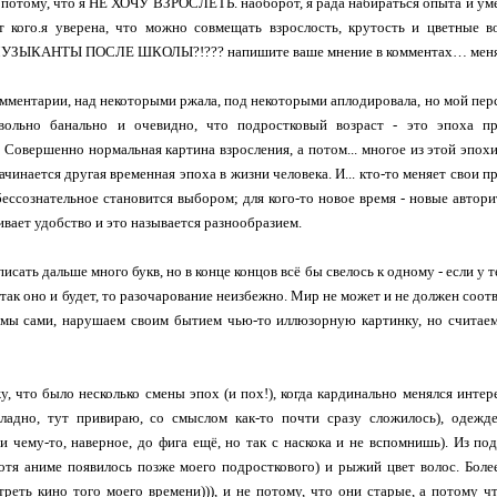
е потому, что я НЕ ХОЧУ ВЗРОСЛЕТЬ. наоборот, я рада набираться опыта и уме
от кого.я уверена, что можно совмещать взрослость, крутость и цве
ЫКАНТЫ ПОСЛЕ ШКОЛЫ?!??? напишите ваше мнение в комментах… меня очен
мментарии, над некоторыми ржала, под некоторыми аплодировала, но мой персо
овольно банально и очевидно, что подростковый возраст - это эпоха п
 Совершенно нормальная картина взросления, а потом... многое из этой эпохи
Начинается другая временная эпоха в жизни человека. И... кто-то меняет свои 
бессознательное становится выбором; для кого-то новое время - новые автори
ивает удобство и это называется разнообразием.
исать дальше много букв, но в конце концов всё бы свелось к одному - если у т
 так оно и будет, то разочарование неизбежно. Мир не может и не должен соотв
 мы сами, нарушаем своим бытием чью-то иллюзорную картинку, но считаем
.
 что было несколько смены эпох (и пох!), когда кардинально менялся интере
ладно, тут привираю, со смыслом как-то почти сразу сложилось), одежд
. и чему-то, наверное, до фига ещё, но так с наскока и не вспомнишь). Из п
отя аниме появилось позже моего подросткового) и рыжий цвет волос. Более
реть кино того моего времени))), и не потому, что они старые, а потому чт