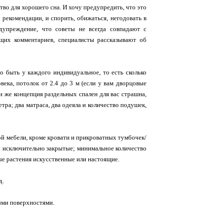
тво для хорошего сна. И хочу предупредить, что это
 рекомендации, и спорить, обижаться, негодовать в
едупреждение, что советы не всегда совпадают с
щих комментариев, специалисты рассказывают об
но быть у каждого индивидуальное, то есть сколько
века, потолок от 2.4 до 3 м (если у вам дворцовые
ли же концепция раздельных спален для вас страшна,
тра; два матраса, два одеяла и количество подушек,
той мебели, кроме кровати и прикроватных тумбочек/
ы исключительно закрытые; минимальное количество
ные растения искусственные или настоящие.
д.
ными поверхностями.