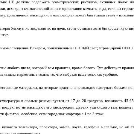
ьне НЕ должны содержать геометрических рисунков, активных полос ил
и, исходя из климатической зоны и ориентации комнаты, и да, если вы строите
ну. Динамичной, насыщенной композицией может быть лишь стена у изголовья,
торы блэкаут, но закрывая их на ночь, стоит оставить хотя бы крошечную щел
ентир.
жимов освещения. Вечером, приглушённый ТËПЛЫЙ свет; утром, яркий НЕЙТР
льё любого цвета, который вам нравится, кроме белого. Тут действует правил
ам навязал маркетинг, а только то, что выбрало ваше тело, как удобное.
тественные материалы, на которые приятно и не холодно наступать босыми но
емпература в спальне рекомендуется от 17 до 20 градусов, влажность 45-6
воздух, но не насыщают его кислородом. Датчик углекислого газа покажет
ости фильтры, особенно, если городская квартира с 1 по 3 этаж.
 никакого телевизора, проектора, компа, ноута, телефона в спальне, но об
дение для хорошего сна.