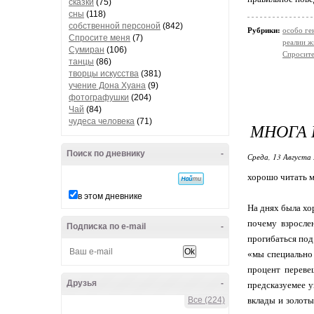
сказки
(75)
сны
(118)
собственной персоной
(842)
Рубрики:
особо ге
Спросите меня
(7)
реалии ж
Сумиран
(106)
Спросите
танцы
(86)
творцы искусства
(381)
учение Дона Хуана
(9)
фотографушки
(204)
Чай
(84)
чудеса человека
(71)
МНОГА 
Поиск по дневнику
-
Среда, 13 Августа 
хорошо читать мо
в этом дневнике
На днях была хор
почему взросле
Подписка по e-mail
-
прогибаться под
«мы специально 
процент переве
Друзья
-
предсказуемее у
Все (224)
вклады и золоты