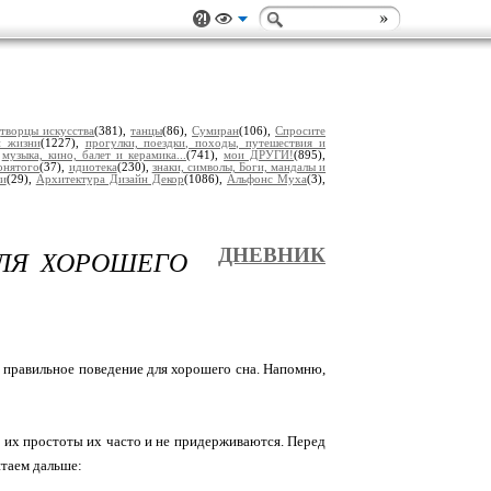
,
творцы искусства
(381),
танцы
(86),
Сумиран
(106),
Спросите
и жизни
(1227),
прогулки, поездки, походы, путешествия и
,
музыка, кино, балет и керамика...
(741),
мои ДРУГИ!
(895),
онятого
(37),
идиотека
(230),
знаки, символы, Боги, мандалы и
еи
(29),
Архитектура Дизайн Декор
(1086),
Альфонс Муха
(3),
ДЛЯ ХОРОШЕГО
ДНЕВНИК
 правильное поведение для хорошего сна. Напомню,
а их простоты их часто и не придерживаются. Перед
итаем дальше: