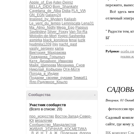
Apple_of_Eve
Aster-Deiniz
пережито, вынес
BELLA_DIDO
Bom_Shankahr
Cayetana_de_Alba
Didia
FLA_VIA
Всё здесь меня
GN_EGN
Galaxy24
отличный эпиграф
Inspired_by_Mystery
Kailash
Le_vent_du_temps
Lemniscata
Lena31
Ma_Atmo_Nidhi
Mega_Ego
Pappus
" Радости тем, к
Savitridevi
Silver_Foxxy
Van-Toi-Ra
Wolodin-de-Mort
Yogini-Sashenka
БГ
asmirka
black_koroleva
fenai
luzik
lyudmila1209
mjv
nacht_gast
vasily_sergeev
xama
Рубрики:
особо ге
Виктория_Махракова
реалии ж
Гражданка_Горыныч
Катя_Дизайнер_Иванова
Майя_Шипеева
Механика_Снов
Николай_Кофырин
Отя-Мотя
Погода_в_Индии
Подарки_своими_руками
Тимка61
Яло-Радужное_Крыло
САДОВЫ
Сообщества
-
Вторник, 01 Октяб
Участник сообществ
фотосессия прош
(Всего в списке: 20)
про_искусство
Восток-Запад-Север-
Садовый компле
Юг
вязалочки
сайте, где кому 
Сообщество_Мандалистов
ЖИВАЯ_ЭТИЧНАЯ_КОСМЕТИКА
ВК комплект Спе
_В_И_Н_Т_А_Ж_
Полезная_флора