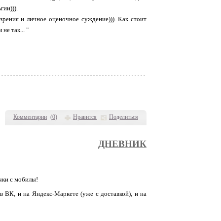
гии))).
рения и личное оценочное суждение))). Как стоит
не так... "
Комментарии
(
0
)
Нравится
Поделиться
ДНЕВНИК
чки с мобилы!
К, и на Яндекс-Маркете (уже с доставкой), и на