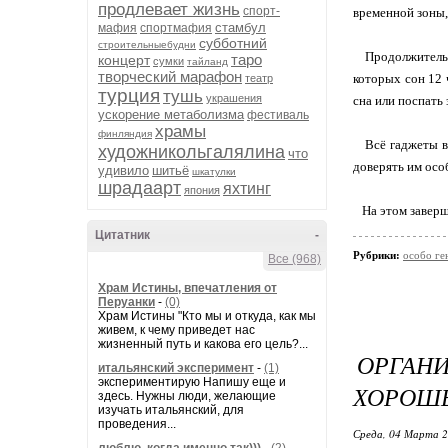
продлевает жизнь
спорт-
временной зоны,
стамбул
мафия
спортмафия
субботний
строительныебудни
Продолжительнос
таро
концерт
сумки
тайланд
творческий марафон
которых сон 12 
театр
турция
тушь
украшения
сна или поспать 
ускорение метаболизма
фестиваль
храмы
финляндия
Всё гаджеты в 
художникольгалялина
что
доверять им осо
удивило
шитьё
шкатулки
шрадаарт
яхтинг
япония
На этом заверш
Цитатник
-
Рубрики:
особо ге
Все (968)
Храм Истины, впечатления от
Перуанки
-
(0)
Храм Истины "Кто мы и откуда, как мы
живем, к чему приведет нас
жизненный путь и какова его цель?...
ОРГА
итальянский эксперимент
-
(1)
экспериментирую Напишу еще и
ХОРОШЕ
здесь. Нужны люди, желающие
изучать итальянский, для
проведения...
Среда, 04 Марта 2