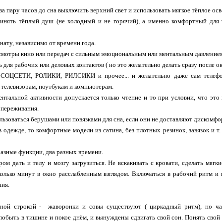
 за пару часов до сна выключить верхний свет и использовать мягкое тёплое ос
ринять тëплый душ (не холодный и не горячий), а именно комфортный для 
мнату, независимо от времени года.
смотры кино или передач с сильным эмоциональным или ментальным давление
ь для рабочих или деловых контактов ( но это желательно делать сразу после о
ОЦСЕТИ, РОЛИКИ, РИЛСИКИ и прочее... и желательно даже сам телефон 
, телевизорам, ноутбукам и компьютерам.
ментальной активности допускается только чтение и то при условии, что эт
 переживания.
ользоваться берушами или повязками для сна, если они не доставляют дискомфо
 в одежде, то комфортные модели из сатина, без плотных резинок, завязок и т.
 разные функции, два разных времени.
ром дать и телу и мозгу загрузиться. Не вскакивать с кровати, сделать мяг
олько минут в окно расслабленным взглядом. Включаться в рабочий ритм и
ния.
ьной строкой - жаворонки и совы существуют ( циркадный ритм), но ча
обыть в тишине и покое днём, и вынуждены сдвигать свой сон. Понять свой