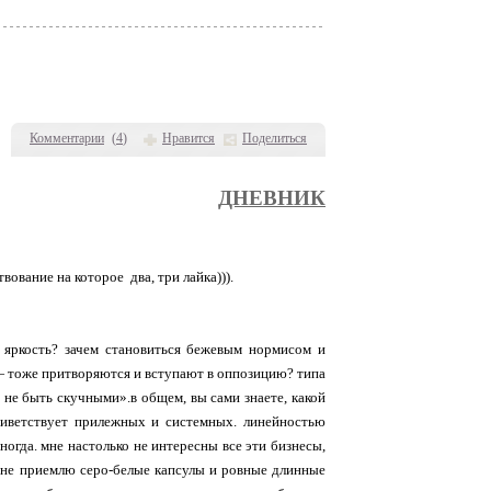
Комментарии
(
4
)
Нравится
Поделиться
ДНЕВНИК
вование на которое два, три лайка))).
 яркость? зачем становиться бежевым нормисом и
» — тоже притворяются и вступают в оппозицию? типа
 не быть скучными».в общем, вы сами знаете, какой
риветствует прилежных и системных. линейностью
огда. мне настолько не интересны все эти бизнесы,
ё не приемлю серо-белые капсулы и ровные длинные