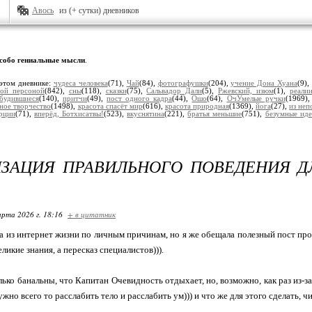
Авось
из (+ сутки) дневников
собо гениальные мысли
.
этом дневнике:
чудеса человека
(71),
Чай
(84),
фотографушки
(204),
учение Дона Хуана
(9)
ной персоной
(842),
сны
(118),
сказки
(75),
Сальвадор Дали
(5),
Ржевский, изюм
(1),
реали
будившиеся
(140),
притчи
(49),
пост одного кадра
(44),
Ошо
(64),
ОчУмелые ручки
(1969)
ное творчество
(1498),
красота спасёт мир
(616),
красота природная
(1369),
йога
(27),
из неп
рции
(71),
вперёд, Ботхисатвы!
(523),
вкуснятина
(221),
братья меньшие
(751),
безумные ид
ИЗАЦИЯ ПРАВИЛЬНОГО ПОВЕДЕНИЯ 
арта 2026 г. 18:16
+ в цитатник
из интернет жизни по личным причинам, но я же обещала полезный пост про
еликие знания, а пересказ специалистов))).
ко банальны, что Капитан Очевидность отдыхает, но, возможно, как раз из-з
жно всего то расслабить тело и расслабить ум))) и что же для этого сделать, ч