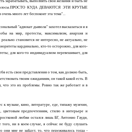
ть зарабатывать, выполнять свои желания и быть не
тные волосы.ПРОСТО КУДА ДЕВАЮТСЯ ЭТИ КРУТЫЕ
ь много лет беспокоит эта тема"...
нальный "адвокат дьявола" захотел высказаться и я
робы на мир, протесты, максимализм, анархия и
 реально становится не интересно, не актуально, не
приоритеты кардинально, кто-то осторожно, для кого-
теты; для кого-то индивидуализм перевешивает, для
ебя есть свои представления о том, как должно быть,
етствовать твоим ожиданиям, он такой какой есть. В
, что это их проблемы. Ровно так же работает и в
с к музыке, кино, литературе, еде, типажу мужчин,
е, цветовым предпочтениям, стилю в интерьере и
одростковой любви остался лишь БГ, Антонио Гауди,
 того, ни в коем случае, я сейчас не буду слушать
о они мне не зайдут, то, что переживалось тогда -