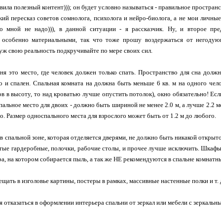
вила полезный контент))); он будет условно называться - правильное пространс
кий пересказ советов сомнолога, психолога и нейро-биолога, а не мои личные
о мной не надо))), в данной ситуации - я рассказчик. Ну, и второе пр
 особенно материальными, так что тоже прошу воздержаться от негодую
 уж свою реальность подкручивайте по мере своих сил.
ня это место, где человек должен только спать. Пространство для сна долж
ко и спален. Спальная комната на должна быть меньше 6 кв. м на одного чело
ов в высоту, то над кроватью лучше опустить потолок), окно обязательно! Ес
пальное место для двоих - должно быть шириной не менее 2.0 м, а лучше 2.2 ме
до. Размер односпального места для взрослого может быть от 1.2 м до любого.
 в спальной зоне, которая отделяется дверями, не должно быть никакой откры
тые гардеробные, полочки, рабочие столы, и прочее лучше исключить. Шкаф
ра, на котором собирается пыль, а так же НЕ рекомендуются в спальне комнат
ещать в изголовье картины, постеры в рамках, массивные настенные полки и т. 
 отказаться в оформлении интерьера спальни от зеркал или мебели с зеркаль