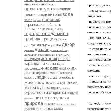
алые паруса
античность
анимэ
арт
- рекомендуется
архитектура
великие
бг
- перед сном п
вода
витраж
великие люди
ритуалом.
воронеж
вокал
воргол
- проветрить ко
воронежская область
- исключить про
выставки
глина
вязание
- отключить связ
города
города мира
- НЕ ЛИСТАТЬ С
графика
греция
грузия
средствам связи
декор
далматин
дача
даяна
- в спальне из 
дизайн
домашний сад
декупаж
индия
эмоционального
домашняя косметика
дч и гк
история
интерьер
канары
- допускается п
карандаши
карты таро
- если вы спите
кино
кипр
книги
керамика
китай
скользит.
ленинградская область
липецкая
- секс и сон две
люди
мебель
мандалы
область
- просыпаясь ут
моё творчество
муж сказал
посмотреть неск
музеи
музыка
одежда
океан
окрестности
открытки
после пробужде
паруса
питер
португалия
пастель
природа
Ну, ещё, отдел
рисунки
роспись по ткани
смех
рускеа
светильник
невозможности п