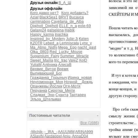
волосы. и это н
Друзья онлайн
В_А_Ш
зависимой ни 
Друзья оффлайн
Кого давно нет?
Кого добавить?
СКЕЙТЕРЫ И МУЗ
Aziat
BlackSea1
BRVT
Bucavca
carminaboo
Cayetana_de_Alba
Digiholl_Digiholl
ELLE_n_a
eole-69
Пошла читать ко
Galaxy24
galselena
Habik
Happy_karma
Inachka
высказалась, д
Inspired_by_Mystery
Julie-Ji
Kelen
противостояние.
KZOTR
Lebed_a
Lemniscata
Lynx_y
Ma_Atmo_Nidhi
Mega_Ego
nacht_gast
"модно" и т. д. 
Olka_0803
Red_Lucky_Mouse
то коллективно 
Sugarplum_Fairy
Summer_Miracle
Sweet_Mama
tric_trac
ValeZ
XoID
кого-то перевеш
YuliaM
Алёника
АлисаВ
Вервие_Витое
Время
Выпивающий_Бог
И тут я хотела п
Гражданка_Горыныч
Ирина_новая
Неугомонная_Моя
Ночной__Дождь
и ожидания, что
Оранжевы Йослик
Отя-Мотя
конце-концов, и
Перуанка
Сиротка_Мегги
Сладкая_Энн
Суанта
Тартарен
другую сторону
Эльза_Штельмах
Про себя скажу,
Постоянные читатели
-
смыслу жизни (
строительстве..
Все (1686)
тройка аниме (х
-Michik-
-_IRA_-
AAUUMM
ARINA999
ASlaviN
Aardappel
Anju-
AnnaD04
музыку или смот