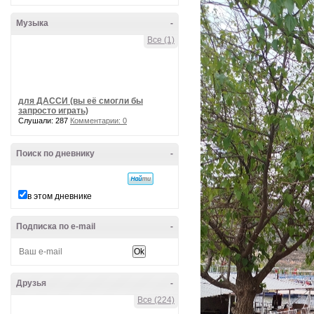
Музыка
-
Все (1)
для ДАССИ (вы её смогли бы
запросто играть)
Слушали: 287
Комментарии: 0
Поиск по дневнику
-
в этом дневнике
Подписка по e-mail
-
Друзья
-
Все (224)