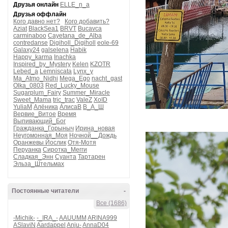
Друзья онлайн
ELLE_n_a
Друзья оффлайн
Кого давно нет?
Кого добавить?
Aziat
BlackSea1
BRVT
Bucavca
carminaboo
Cayetana_de_Alba
contredanse
Digiholl_Digiholl
eole-69
Galaxy24
galselena
Habik
Happy_karma
Inachka
Inspired_by_Mystery
Kelen
KZOTR
Lebed_a
Lemniscata
Lynx_y
Ma_Atmo_Nidhi
Mega_Ego
nacht_gast
Olka_0803
Red_Lucky_Mouse
Sugarplum_Fairy
Summer_Miracle
Sweet_Mama
tric_trac
ValeZ
XoID
YuliaM
Алёника
АлисаВ
В_А_Ш
Вервие_Витое
Время
Выпивающий_Бог
Гражданка_Горыныч
Ирина_новая
Неугомонная_Моя
Ночной__Дождь
Оранжевы Йослик
Отя-Мотя
Перуанка
Сиротка_Мегги
Сладкая_Энн
Суанта
Тартарен
Эльза_Штельмах
Постоянные читатели
-
Все (1686)
-Michik-
-_IRA_-
AAUUMM
ARINA999
ASlaviN
Aardappel
Anju-
AnnaD04