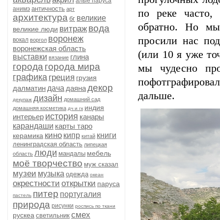
алые паруса
античность
анимэ
арт
по реке часто,
архитектура
великие
бг
обратно. Но мы
вода
витраж
великие люди
воронеж
просили нас под
вокал
воргол
воронежская область
(или 10 я уже то
выставки
глина
вязание
города
города мира
мы чудесно про
графика
греция
грузия
пофотграфирова
декор
далматин
дача
даяна
дальше.
дизайн
домашний сад
декупаж
индия
домашняя косметика
дч и гк
история
интерьер
канары
карандаши
карты таро
кино
кипр
книги
керамика
китай
ленинградская область
липецкая
люди
мебель
мандалы
область
моё творчество
муж сказал
музеи
музыка
одежда
океан
окрестности
открытки
паруса
питер
португалия
пастель
природа
рисунки
роспись по ткани
смех
рускеа
светильник