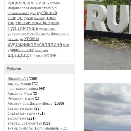
продлевает жизнь
спорт-
стамбул
мафия
спортмафия
субботний
строительныебудни
таро
концерт
сумки
тайланд
творческий марафон
театр
турция
тушь
украшения
ускорение метаболизма
фестиваль
храмы
финляндия
художникольгалялина
что
удивило
шитьё
шкатулки
шрадаарт
яхтинг
япония
Рубрики
-
ShraddhaArt
(266)
жизньвтурции
(71)
пост одного кадра
(44)
Альфонс Муха
(3)
Ржевский, изюм
(1)
Архитектура Дизайн Декор
(1086)
безумные идеи
(29)
братья меньшие
(751)
вкуснятина
(221)
вперёд, Ботхисатвы!
(523)
знаки, символы, Боги, мандалы и др.