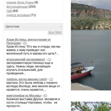
учение Дона Хуана
(9)
фотографушки
(204)
Чай
(84)
чудеса человека
(71)
Цитатник
-
Все (968)
Храм Истины, впечатления от
Перуанки
-
(0)
Храм Истины "Кто мы и откуда, как мы
живем, к чему приведет нас
жизненный путь и какова его цель?...
итальянский эксперимент
-
(1)
экспериментирую Напишу еще и
здесь. Нужны люди, желающие
изучать итальянский, для
проведения...
люблю, когда именно так)))
-
(2)
картина Это была любовь с первого
взгляда) Вообще, мне многие вещи от
нравятся, очень нравятся,...
книголюбам из Москвы
-
(0)
Книжная выставка Друзья москвичи и
гости столицы! Напомню, чтобы не
пропусти...