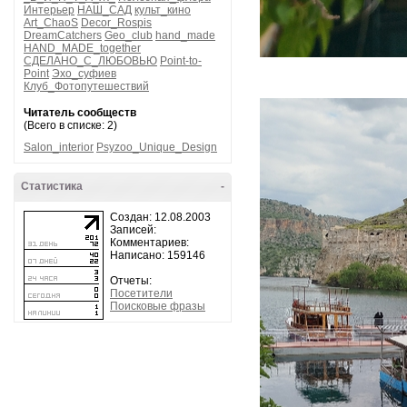
Интерьер
НАШ_САД
культ_кино
Art_ChaoS
Decor_Rospis
DreamCatchers
Geo_club
hand_made
HAND_MADE_together
СДЕЛАНО_С_ЛЮБОВЬЮ
Point-to-
Point
Эхо_суфиев
Клуб_Фотопутешествий
Читатель сообществ
(Всего в списке: 2)
Salon_interior
Psyzoo_Unique_Design
Статистика
-
Создан: 12.08.2003
Записей:
Комментариев:
Написано: 159146
Отчеты:
Посетители
Поисковые фразы