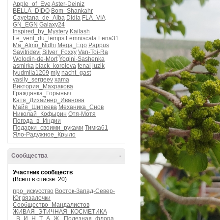
Apple_of_Eve
Aster-Deiniz
BELLA_DIDO
Bom_Shankahr
Cayetana_de_Alba
Didia
FLA_VIA
GN_EGN
Galaxy24
Inspired_by_Mystery
Kailash
Le_vent_du_temps
Lemniscata
Lena31
Ma_Atmo_Nidhi
Mega_Ego
Pappus
Savitridevi
Silver_Foxxy
Van-Toi-Ra
Wolodin-de-Mort
Yogini-Sashenka
asmirka
black_koroleva
fenai
luzik
lyudmila1209
mjv
nacht_gast
vasily_sergeev
xama
Виктория_Махракова
Гражданка_Горыныч
Катя_Дизайнер_Иванова
Майя_Шипеева
Механика_Снов
Николай_Кофырин
Отя-Мотя
Погода_в_Индии
Подарки_своими_руками
Тимка61
Яло-Радужное_Крыло
Сообщества
-
Участник сообществ
(Всего в списке: 20)
про_искусство
Восток-Запад-Север-
Юг
вязалочки
Сообщество_Мандалистов
ЖИВАЯ_ЭТИЧНАЯ_КОСМЕТИКА
_В_И_Н_Т_А_Ж_
Полезная_флора