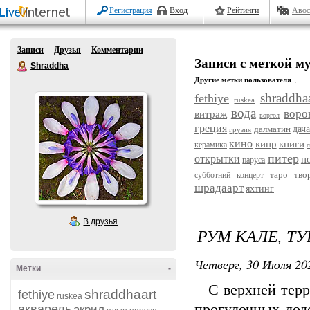
Регистрация
Вход
Рейтинги
Авос
Записи
Друзья
Комментарии
Записи с меткой м
Shraddha
Другие метки пользователя ↓
shraddhaa
fethiye
ruskea
вода
воро
витраж
воргол
греция
далматин
дач
грузия
кино
кипр
книги
керамика
л
питер
открытки
п
паруса
таро
тво
субботний концерт
шрадаарт
яхтинг
В друзья
РУМ КАЛЕ, ТУ
Четверг, 30 Июля 202
Метки
-
С верхней терра
shraddhaart
fethiye
ruskea
прогулочных лод
акварель
акрил