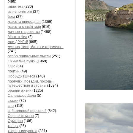
(490)
идиотека
(230)
из непонятого
(37)
йога
(27)
красота природная
(1369)
красота спасёт мир
(616)
личное творчество
(1498)
Мантэк Чиа
(2)
мои ДРУГИ!
(895)
музыка, кино, балет и керамика...
(741)
особо гениальные мысли
(251)
ОчУмелые ручки
(1969)
Ошо
(64)
притчи
(49)
Пробудившиеся
(140)
прогулки, поездки, походы,
путешествия и страны
(1594)
реалии жизни
(1225)
Сальвадор Дали
(5)
сказки
(75)
сны
(118)
собственной персоной
(842)
Спросите меня
(7)
Сумиран
(106)
танцы
(86)
творцы искусства
(381)