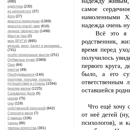
надежду живым,
(490)
идиотека
(230)
самое сердечно
из непонятого
(37)
намоленными Хр
йога
(27)
красота природная
(1369)
надежда очень н
красота спасёт мир
(616)
личное творчество
(1498)
Всё это я мог
Мантэк Чиа
(2)
родственник, жи
мои ДРУГИ!
(895)
музыка, кино, балет и керамика...
время перед ухо
(741)
особо гениальные мысли
(251)
получилось увиде
ОчУмелые ручки
(1969)
первого круга, д
Ошо
(64)
притчи
(49)
было, а его су
Пробудившиеся
(140)
прогулки, поездки, походы,
ответственным л
путешествия и страны
(1594)
реалии жизни
(1225)
оставшейся родн
Сальвадор Дали
(5)
сказки
(75)
сны
(118)
Что ещё хочу ска
собственной персоной
(842)
Спросите меня
(7)
от неё детей (ну
Сумиран
(106)
психологов), и 
танцы
(86)
творцы искусства
(381)