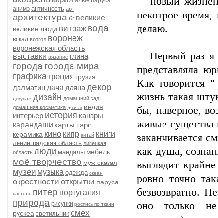
новый жизненны
алые паруса
античность
анимэ
арт
некотрое время, 
архитектура
великие
бг
вода
делаю.
витраж
великие люди
воронеж
вокал
воргол
воронежская область
Первый раз я бы
выставки
глина
вязание
города
города мира
представляла юр
графика
греция
грузия
Как говорится "
декор
далматин
дача
даяна
жизнь такая штук
дизайн
домашний сад
декупаж
индия
домашняя косметика
дч и гк
бы, наверное, во
история
интерьер
канары
живые существа 
карандаши
карты таро
кино
кипр
книги
керамика
китай
заканчивается см
ленинградская область
липецкая
как душа, сознан
люди
мебель
мандалы
область
моё творчество
муж сказал
выглядит крайне
музеи
музыка
одежда
океан
ровно точно так
окрестности
открытки
паруса
безвозвратно. Н
питер
португалия
пастель
природа
оно только не
рисунки
роспись по ткани
смех
рускеа
светильник