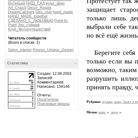
Протестует так ж
Интерьер
НАШ_САД
культ_кино
Art_ChaoS
Decor_Rospis
защищает старос
DreamCatchers
Geo_club
hand_made
HAND_MADE_together
только лишь де
СДЕЛАНО_С_ЛЮБОВЬЮ
Point-to-
Point
Эхо_суфиев
выбрали себе та
Клуб_Фотопутешествий
но всё ещё жизн
Читатель сообществ
(Всего в списке: 2)
Salon_interior
Psyzoo_Unique_Design
Берегите себя и
только если вы 
Статистика
-
возможно, таким
Создан: 12.08.2003
разрушить иллюз
Записей:
Комментариев:
принять правду, 
Написано: 159146
Отчеты:
Посетители
Рубрики:
музыка, кино, балет и ке
Поисковые фразы
Метки:
кино
люди