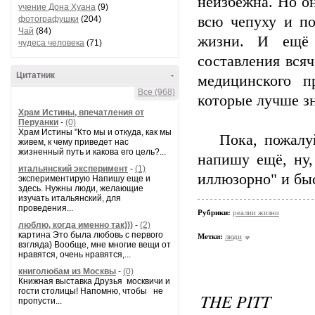
неизбежна. Но он
учение Дона Хуана
(9)
всю чепуху и по
фотографушки
(204)
Чай
(84)
жизни. И ещё 
чудеса человека
(71)
составления вся
Цитатник
-
медицинского п
Все (968)
которые лучше зн
Храм Истины, впечатления от
Перуанки
-
(0)
Храм Истины "Кто мы и откуда, как мы
Пока, пожалуй,
живем, к чему приведет нас
жизненный путь и какова его цель?...
напишу ещё, ну,
итальянский эксперимент
-
(1)
иллюзорно" и бы
экспериментирую Напишу еще и
здесь. Нужны люди, желающие
изучать итальянский, для
проведения...
Рубрики:
реалии жизни
люблю, когда именно так)))
-
(2)
картина Это была любовь с первого
Метки:
люди
взгляда) Вообще, мне многие вещи от
нравятся, очень нравятся,...
книголюбам из Москвы
-
(0)
Книжная выставка Друзья москвичи и
гости столицы! Напомню, чтобы не
THE PITT
пропусти...