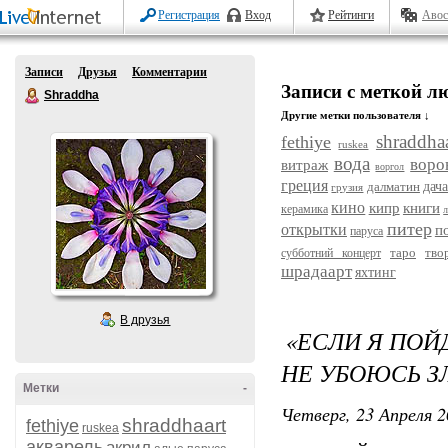
Регистрация
Вход
Рейтинги
Авос
Записи
Друзья
Комментарии
Записи с меткой л
Shraddha
Другие метки пользователя ↓
shraddhaa
fethiye
ruskea
вода
воро
витраж
воргол
греция
далматин
дач
грузия
кино
кипр
книги
керамика
л
питер
открытки
п
паруса
таро
тво
субботний концерт
шрадаарт
яхтинг
В друзья
«ЕСЛИ Я ПОЙ
НЕ УБОЮСЬ З
Метки
-
Четверг, 23 Апреля 2
shraddhaart
fethiye
ruskea
акварель
акрил