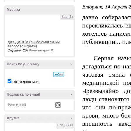
Вторник, 14 Апреля 2
Музыка
-
давно собирала
Все (1)
перекликалась е
хотелось написа
публикации... ил
для ДАССИ (вы её смогли бы
запросто играть)
Слушали: 287
Комментарии: 0
Сериал называе
Поиск по дневнику
-
догадаться по на
часовая смена 
медицинской по
в этом дневнике
Чрезвычайно до
Подписка по e-mail
-
люди становятся
что они по-пре
крови, много бол
Друзья
-
внешность кажд
Все (224)