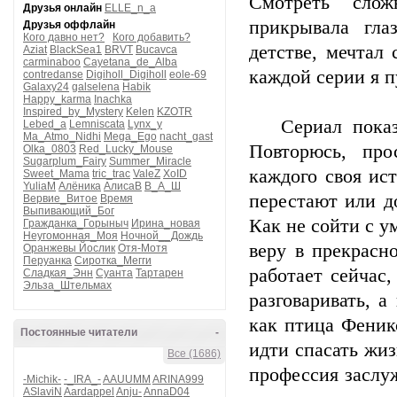
Смотреть слож
Друзья онлайн
ELLE_n_a
прикрывала гла
Друзья оффлайн
Кого давно нет?
Кого добавить?
детстве, мечтал
Aziat
BlackSea1
BRVT
Bucavca
carminaboo
Cayetana_de_Alba
каждой серии я пу
contredanse
Digiholl_Digiholl
eole-69
Galaxy24
galselena
Habik
Happy_karma
Inachka
Inspired_by_Mystery
Kelen
KZOTR
Сериал показыв
Lebed_a
Lemniscata
Lynx_y
Ma_Atmo_Nidhi
Mega_Ego
nacht_gast
Повторюсь, про
Olka_0803
Red_Lucky_Mouse
Sugarplum_Fairy
Summer_Miracle
каждого своя ис
Sweet_Mama
tric_trac
ValeZ
XoID
YuliaM
Алёника
АлисаВ
В_А_Ш
перестают или д
Вервие_Витое
Время
Выпивающий_Бог
Как не сойти с у
Гражданка_Горыныч
Ирина_новая
Неугомонная_Моя
Ночной__Дождь
веру в прекрасн
Оранжевы Йослик
Отя-Мотя
Перуанка
Сиротка_Мегги
работает сейчас
Сладкая_Энн
Суанта
Тартарен
Эльза_Штельмах
разговаривать, 
как птица Феникс
Постоянные читатели
-
идти спасать жиз
Все (1686)
профессия заслуж
-Michik-
-_IRA_-
AAUUMM
ARINA999
ASlaviN
Aardappel
Anju-
AnnaD04