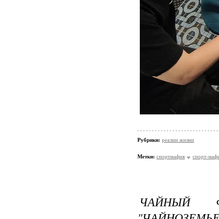
Рубрики:
реалии жизни
Метки:
спортмафия
спорт-маф
ЧАЙНЫЙ Ф
"ЧАЙНОЗЕМЬЕ"