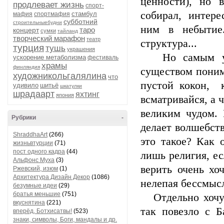
ценности), но 
продлевает жизнь
спорт-
собирал, интере
стамбул
мафия
спортмафия
субботний
строительныебудни
ним в небытие.
таро
концерт
сумки
тайланд
творческий марафон
театр
структура...
турция
тушь
украшения
Но самым удив
ускорение метаболизма
фестиваль
храмы
финляндия
существом поним
художникольгалялина
что
пустой кокон, к
удивило
шитьё
шкатулки
шрадаарт
яхтинг
япония
всматривайся, а 
великим чудом.
Рубрики
-
делает волшебств
ShraddhaArt
(266)
это такое? Как 
жизньвтурции
(71)
пост одного кадра
(44)
лишь религия, ес
Альфонс Муха
(3)
верить очень хо
Ржевский, изюм
(1)
Архитектура Дизайн Декор
(1086)
нелепая бессмыс
безумные идеи
(29)
братья меньшие
(751)
Отдельно хочу о
вкуснятина
(221)
так повезло с Б
вперёд, Ботхисатвы!
(523)
знаки, символы, Боги, мандалы и др.