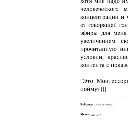
хотя мне надо и
человеческого 
концентрации и 
от говорящей го
эфиры для меня 
увеличением ск
прочитанную ин
условии, краси
контента с показ
"Это Монтессори
поймут)))
Рубрики:
реалии жизни
Метки:
люди