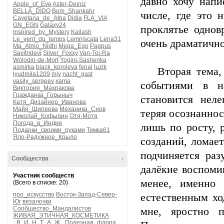
давно хочу напи
Apple_of_Eve
Aster-Deiniz
BELLA_DIDO
Bom_Shankahr
числе, где это 
Cayetana_de_Alba
Didia
FLA_VIA
GN_EGN
Galaxy24
проклятье однов
Inspired_by_Mystery
Kailash
Le_vent_du_temps
Lemniscata
Lena31
очень драматично
Ma_Atmo_Nidhi
Mega_Ego
Pappus
Savitridevi
Silver_Foxxy
Van-Toi-Ra
Wolodin-de-Mort
Yogini-Sashenka
asmirka
black_koroleva
fenai
luzik
Вторая тема, о
lyudmila1209
mjv
nacht_gast
vasily_sergeev
xama
событиями в н
Виктория_Махракова
Гражданка_Горыныч
становится нел
Катя_Дизайнер_Иванова
Майя_Шипеева
Механика_Снов
теряя осознаннос
Николай_Кофырин
Отя-Мотя
Погода_в_Индии
лишь по росту, 
Подарки_своими_руками
Тимка61
Яло-Радужное_Крыло
созданий, ломае
подчиняется раз
Сообщества
-
далёкие воспоми
Участник сообществ
менее, именно 
(Всего в списке: 20)
про_искусство
Восток-Запад-Север-
естественным хо
Юг
вязалочки
Сообщество_Мандалистов
мне, яростно п
ЖИВАЯ_ЭТИЧНАЯ_КОСМЕТИКА
_В_И_Н_Т_А_Ж_
Полезная_флора