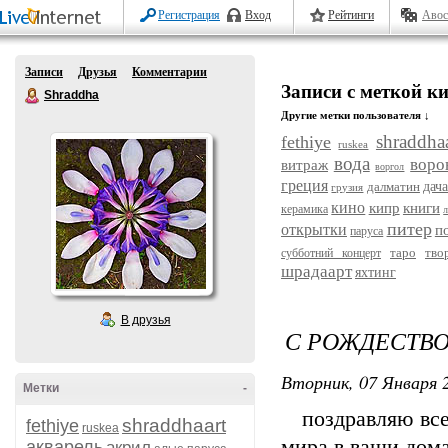
Регистрация
Вход
Рейтинги
Авос
Записи
Друзья
Комментарии
Записи с меткой к
Shraddha
Другие метки пользователя ↓
shraddhaa
fethiye
ruskea
вода
воро
витраж
воргол
греция
далматин
дач
грузия
кино
кипр
книги
керамика
л
питер
открытки
п
паруса
таро
тво
субботний концерт
шрадаарт
яхтинг
В друзья
С РОЖДЕСТВ
Вторник, 07 Января 2
Метки
-
поздравляю всех
shraddhaart
fethiye
ruskea
мира в ваши дома,
акварель
акрил