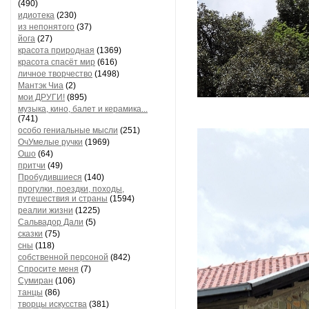
(490)
идиотека
(230)
из непонятого
(37)
йога
(27)
красота природная
(1369)
красота спасёт мир
(616)
личное творчество
(1498)
Мантэк Чиа
(2)
мои ДРУГИ!
(895)
музыка, кино, балет и керамика...
(741)
особо гениальные мысли
(251)
ОчУмелые ручки
(1969)
Ошо
(64)
притчи
(49)
Пробудившиеся
(140)
прогулки, поездки, походы,
путешествия и страны
(1594)
реалии жизни
(1225)
Сальвадор Дали
(5)
сказки
(75)
сны
(118)
собственной персоной
(842)
Спросите меня
(7)
Сумиран
(106)
танцы
(86)
творцы искусства
(381)