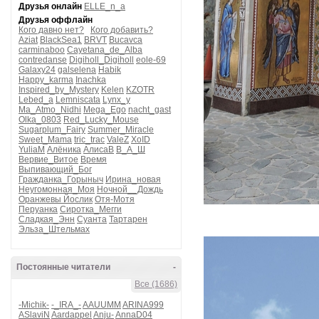
Друзья онлайн
ELLE_n_a
Друзья оффлайн
Кого давно нет?
Кого добавить?
Aziat
BlackSea1
BRVT
Bucavca
carminaboo
Cayetana_de_Alba
contredanse
Digiholl_Digiholl
eole-69
Galaxy24
galselena
Habik
Happy_karma
Inachka
Inspired_by_Mystery
Kelen
KZOTR
Lebed_a
Lemniscata
Lynx_y
Ma_Atmo_Nidhi
Mega_Ego
nacht_gast
Olka_0803
Red_Lucky_Mouse
Sugarplum_Fairy
Summer_Miracle
Sweet_Mama
tric_trac
ValeZ
XoID
YuliaM
Алёника
АлисаВ
В_А_Ш
Вервие_Витое
Время
Выпивающий_Бог
Гражданка_Горыныч
Ирина_новая
Неугомонная_Моя
Ночной__Дождь
Оранжевы Йослик
Отя-Мотя
Перуанка
Сиротка_Мегги
Сладкая_Энн
Суанта
Тартарен
Эльза_Штельмах
Постоянные читатели
-
Все (1686)
-Michik-
-_IRA_-
AAUUMM
ARINA999
ASlaviN
Aardappel
Anju-
AnnaD04