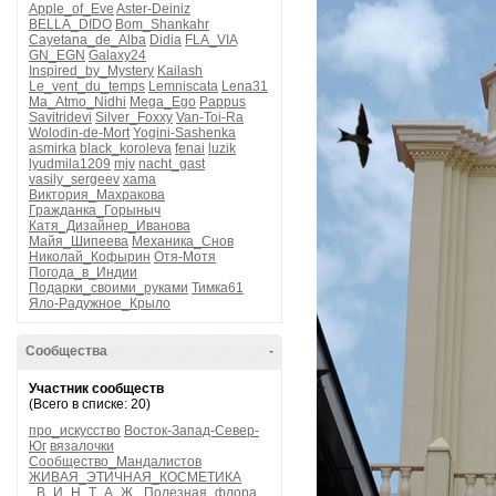
Apple_of_Eve
Aster-Deiniz
BELLA_DIDO
Bom_Shankahr
Cayetana_de_Alba
Didia
FLA_VIA
GN_EGN
Galaxy24
Inspired_by_Mystery
Kailash
Le_vent_du_temps
Lemniscata
Lena31
Ma_Atmo_Nidhi
Mega_Ego
Pappus
Savitridevi
Silver_Foxxy
Van-Toi-Ra
Wolodin-de-Mort
Yogini-Sashenka
asmirka
black_koroleva
fenai
luzik
lyudmila1209
mjv
nacht_gast
vasily_sergeev
xama
Виктория_Махракова
Гражданка_Горыныч
Катя_Дизайнер_Иванова
Майя_Шипеева
Механика_Снов
Николай_Кофырин
Отя-Мотя
Погода_в_Индии
Подарки_своими_руками
Тимка61
Яло-Радужное_Крыло
Сообщества
-
Участник сообществ
(Всего в списке: 20)
про_искусство
Восток-Запад-Север-
Юг
вязалочки
Сообщество_Мандалистов
ЖИВАЯ_ЭТИЧНАЯ_КОСМЕТИКА
_В_И_Н_Т_А_Ж_
Полезная_флора