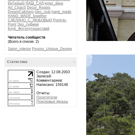
Интерьер
НАШ_САД
культ_кино
Art_ChaoS
Decor_Rospis
DreamCatchers
Geo_club
hand_made
HAND_MADE_together
СДЕЛАНО_С_ЛЮБОВЬЮ
Point-to-
Point
Эхо_суфиев
Клуб_Фотопутешествий
Читатель сообществ
(Всего в списке: 2)
Salon_interior
Psyzoo_Unique_Design
Статистика
-
Создан: 12.08.2003
Записей:
Комментариев:
Написано: 159146
Отчеты:
Посетители
Поисковые фразы