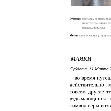
Рубрики:
прогулки, поездки, пох
Архитектура Дизайн Де
красота природная
Метки:
кипр
храмы
природа
МАЯКИ
Суббота, 31 Марта 2
во время путеше
действительно 
совсем другие т
вздымающийся в
символ веры возв