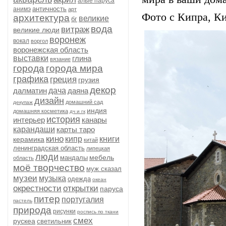
алые паруса
античность
анимэ
арт
Фото с Кипра, К
архитектура
великие
бг
вода
витраж
великие люди
воронеж
вокал
воргол
воронежская область
выставки
глина
вязание
города
города мира
графика
греция
грузия
декор
далматин
дача
даяна
дизайн
домашний сад
декупаж
индия
домашняя косметика
дч и гк
история
интерьер
канары
карандаши
карты таро
кино
кипр
книги
керамика
китай
ленинградская область
липецкая
люди
мебель
мандалы
область
моё творчество
муж сказал
музеи
музыка
одежда
океан
окрестности
открытки
паруса
питер
португалия
пастель
природа
рисунки
роспись по ткани
смех
рускеа
светильник