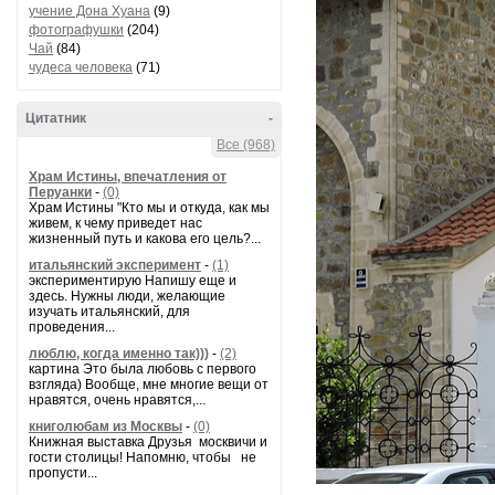
учение Дона Хуана
(9)
фотографушки
(204)
Чай
(84)
чудеса человека
(71)
Цитатник
-
Все (968)
Храм Истины, впечатления от
Перуанки
-
(0)
Храм Истины "Кто мы и откуда, как мы
живем, к чему приведет нас
жизненный путь и какова его цель?...
итальянский эксперимент
-
(1)
экспериментирую Напишу еще и
здесь. Нужны люди, желающие
изучать итальянский, для
проведения...
люблю, когда именно так)))
-
(2)
картина Это была любовь с первого
взгляда) Вообще, мне многие вещи от
нравятся, очень нравятся,...
книголюбам из Москвы
-
(0)
Книжная выставка Друзья москвичи и
гости столицы! Напомню, чтобы не
пропусти...