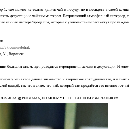
р 1, там можно не только купить чай и посуду, но и посидеть в своей компа
казать дегустации с чайным мастером. Потрясающий атмосферный интерьер, то
ые чайные мастера/продавцы, которые с уловольствием расскажут про каждый
88
ps://vk.com/nebdrak
я, 31, Воронеж
ним большим залом, где проводятся мероприятия, лекции и дегустации. И конеч
оном у меня своё давнее знакомство и творческое сотрудничество, и я знаком
кий язык))), так что я знаю, что чай, который там продаётся это именно тот ч
ПЛАЧИВАЯ))) РЕКЛАМА, ПО МОЕМУ СОБСТВЕННОМУ ЖЕЛАНИЮ!!!