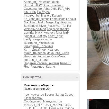
Apple_of_Eve
Aster-Deiniz
BELLA_DIDO
Bom_Shankahr
Cayetana_de_Alba
Didia
FLA_VIA
GN_EGN
Galaxy24
Inspired_by_Mystery
Kailash
Le_vent_du_temps
Lemniscata
Lena31
Ma_Atmo_Nidhi
Mega_Ego
Pappus
Savitridevi
Silver_Foxxy
Van-Toi-Ra
Wolodin-de-Mort
Yogini-Sashenka
asmirka
black_koroleva
fenai
luzik
lyudmila1209
mjv
nacht_gast
vasily_sergeev
xama
Виктория_Махракова
Гражданка_Горыныч
Катя_Дизайнер_Иванова
Майя_Шипеева
Механика_Снов
Николай_Кофырин
Отя-Мотя
Погода_в_Индии
Подарки_своими_руками
Тимка61
Яло-Радужное_Крыло
Сообщества
-
Участник сообществ
(Всего в списке: 20)
про_искусство
Восток-Запад-Север-
Юг
вязалочки
Сообщество_Мандалистов
ЖИВАЯ_ЭТИЧНАЯ_КОСМЕТИКА
_В_И_Н_Т_А_Ж_
Полезная_флора