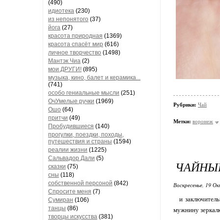
(490)
идиотека
(230)
из непонятого
(37)
йога
(27)
красота природная
(1369)
красота спасёт мир
(616)
личное творчество
(1498)
Мантэк Чиа
(2)
мои ДРУГИ!
(895)
музыка, кино, балет и керамика...
(741)
особо гениальные мысли
(251)
ОчУмелые ручки
(1969)
Рубрики:
Чай
Ошо
(64)
притчи
(49)
Метки:
воронеж
Пробудившиеся
(140)
прогулки, поездки, походы,
путешествия и страны
(1594)
реалии жизни
(1225)
Сальвадор Дали
(5)
ЧАЙНЫЙ
сказки
(75)
сны
(118)
собственной персоной
(842)
Воскресенье, 19 Ок
Спросите меня
(7)
и заключительна
Сумиран
(106)
танцы
(86)
мужнину зеркалку
творцы искусства
(381)