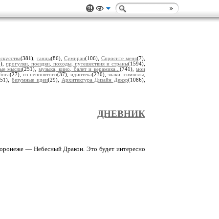
скусства
(381),
танцы
(86),
Сумиран
(106),
Спросите меня
(7),
5),
прогулки, поездки, походы, путешествия и страны
(1594),
ные мысли
(251),
музыка, кино, балет и керамика...
(741),
мои
йога
(27),
из непонятого
(37),
идиотека
(230),
знаки, символы,
751),
безумные идеи
(29),
Архитектура Дизайн Декор
(1086),
ДНЕВНИК
оронеже — Небесный Дракон. Это будет интересно