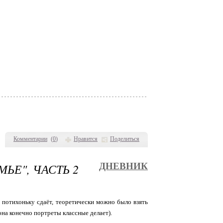
Комментарии
(
0
)
Нравится
Поделиться
ЬЕ", ЧАСТЬ 2
ДНЕВНИК
т потихоньку сдаёт, теоретически можно было взять
 она конечно портреты классные делает).