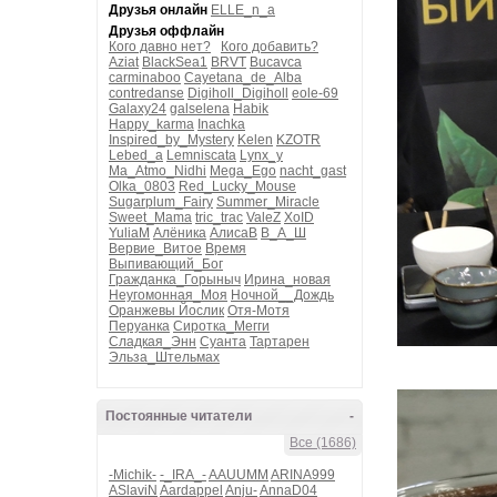
Друзья онлайн
ELLE_n_a
Друзья оффлайн
Кого давно нет?
Кого добавить?
Aziat
BlackSea1
BRVT
Bucavca
carminaboo
Cayetana_de_Alba
contredanse
Digiholl_Digiholl
eole-69
Galaxy24
galselena
Habik
Happy_karma
Inachka
Inspired_by_Mystery
Kelen
KZOTR
Lebed_a
Lemniscata
Lynx_y
Ma_Atmo_Nidhi
Mega_Ego
nacht_gast
Olka_0803
Red_Lucky_Mouse
Sugarplum_Fairy
Summer_Miracle
Sweet_Mama
tric_trac
ValeZ
XoID
YuliaM
Алёника
АлисаВ
В_А_Ш
Вервие_Витое
Время
Выпивающий_Бог
Гражданка_Горыныч
Ирина_новая
Неугомонная_Моя
Ночной__Дождь
Оранжевы Йослик
Отя-Мотя
Перуанка
Сиротка_Мегги
Сладкая_Энн
Суанта
Тартарен
Эльза_Штельмах
Постоянные читатели
-
Все (1686)
-Michik-
-_IRA_-
AAUUMM
ARINA999
ASlaviN
Aardappel
Anju-
AnnaD04