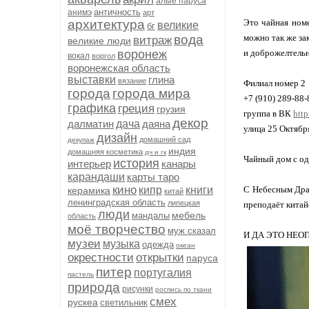
алые паруса
античность
анимэ
арт
архитектура
Это чайная номе
великие
бг
вода
можно так же за
витраж
великие люди
воронеж
и доброжелтельн
вокал
воргол
воронежская область
выставки
глина
вязание
Филиал номер 2
города
города мира
+7 (910) 289-88-
графика
греция
грузия
группа в ВК
htt
декор
далматин
дача
даяна
улица 25 Октябр
дизайн
домашний сад
декупаж
индия
домашняя косметика
дч и гк
Чайный дом с од
история
интерьер
канары
карандаши
карты таро
кино
кипр
книги
С Небесным Драк
керамика
китай
ленинградская область
липецкая
преподаёт китайс
люди
мебель
мандалы
область
моё творчество
муж сказал
И ДА ЭТО НЕО
музеи
музыка
одежда
океан
окрестности
открытки
паруса
питер
португалия
пастель
природа
рисунки
роспись по ткани
смех
рускеа
светильник