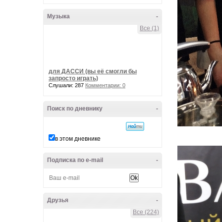
Музыка
-
Все (1)
для ДАССИ (вы её смогли бы
запросто играть)
Слушали: 287
Комментарии: 0
Поиск по дневнику
-
в этом дневнике
Подписка по e-mail
-
Друзья
-
Все (224)