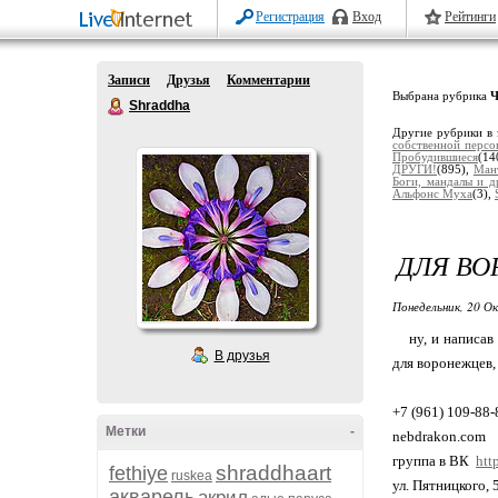
Регистрация
Вход
Рейтинги
Записи
Друзья
Комментарии
Выбрана рубрика
Ч
Shraddha
Другие рубрики в 
собственной персо
Пробудившиеся
(14
ДРУГИ!
(895),
Ман
Боги, мандалы и д
Альфонс Муха
(3),
ДЛЯ В
Понедельник, 20 О
ну, и написав 
В друзья
для воронежцев, 
+7 (961) 109-88-
Метки
-
nebdrakon.com
группа в ВК
htt
shraddhaart
fethiye
ruskea
ул. Пятницкого, 
акварель
акрил