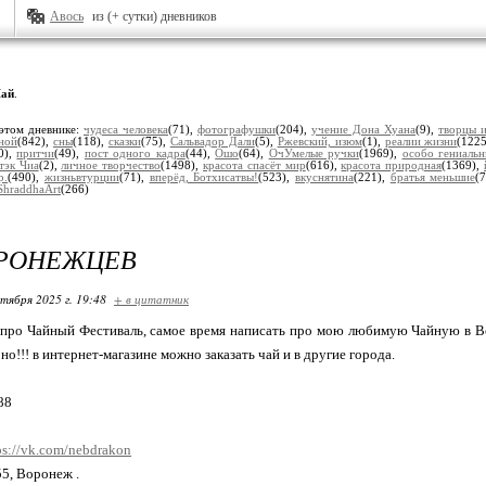
Авось
из (+ сутки) дневников
ай
.
этом дневнике:
чудеса человека
(71),
фотографушки
(204),
учение Дона Хуана
(9),
творцы и
ной
(842),
сны
(118),
сказки
(75),
Сальвадор Дали
(5),
Ржевский, изюм
(1),
реалии жизни
(122
0),
притчи
(49),
пост одного кадра
(44),
Ошо
(64),
ОчУмелые ручки
(1969),
особо гениаль
тэк Чиа
(2),
личное творчество
(1498),
красота спасёт мир
(616),
красота природная
(1369),
р.
(490),
жизньвтурции
(71),
вперёд, Ботхисатвы!
(523),
вкуснятина
(221),
братья меньшие
(
ShraddhaArt
(266)
ОРОНЕЖЦЕВ
ктября 2025 г. 19:48
+ в цитатник
про Чайный Фестиваль, самое время написать про мою любимую Чайную в В
но!!! в интернет-магазине можно заказать чай и в другие города.
88
ps://vk.com/nebdrakon
55, Воронеж .