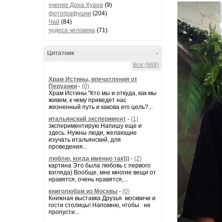
учение Дона Хуана
(9)
фотографушки
(204)
Чай
(84)
чудеса человека
(71)
Цитатник
-
Все (968)
Храм Истины, впечатления от
Перуанки
-
(0)
Храм Истины "Кто мы и откуда, как мы
живем, к чему приведет нас
жизненный путь и какова его цель?...
итальянский эксперимент
-
(1)
экспериментирую Напишу еще и
здесь. Нужны люди, желающие
изучать итальянский, для
проведения...
люблю, когда именно так)))
-
(2)
картина Это была любовь с первого
взгляда) Вообще, мне многие вещи от
нравятся, очень нравятся,...
книголюбам из Москвы
-
(0)
Книжная выставка Друзья москвичи и
гости столицы! Напомню, чтобы не
пропусти...