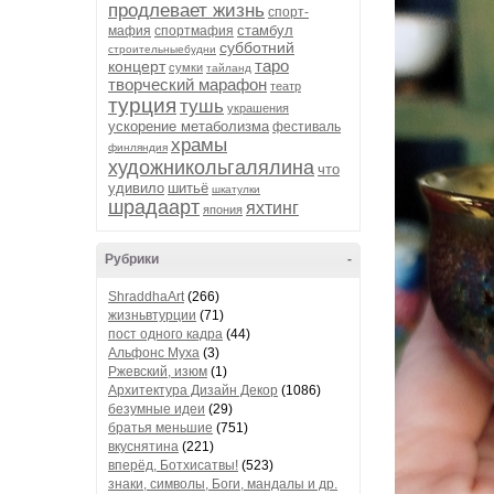
продлевает жизнь
спорт-
стамбул
мафия
спортмафия
субботний
строительныебудни
таро
концерт
сумки
тайланд
творческий марафон
театр
турция
тушь
украшения
ускорение метаболизма
фестиваль
храмы
финляндия
художникольгалялина
что
удивило
шитьё
шкатулки
шрадаарт
яхтинг
япония
Рубрики
-
ShraddhaArt
(266)
жизньвтурции
(71)
пост одного кадра
(44)
Альфонс Муха
(3)
Ржевский, изюм
(1)
Архитектура Дизайн Декор
(1086)
безумные идеи
(29)
братья меньшие
(751)
вкуснятина
(221)
вперёд, Ботхисатвы!
(523)
знаки, символы, Боги, мандалы и др.