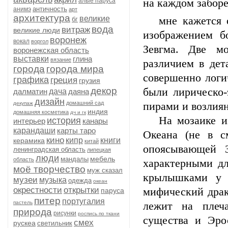
алые паруса
на каждом заборе
античность
анимэ
арт
архитектура
великие
мне кажется оч
бг
вода
витраж
великие люди
изображением б
воронеж
вокал
воргол
Зевгма. Две м
воронежская область
выставки
глина
вязание
различием в дет
города
города мира
совершенно логи
графика
греция
грузия
декор
были лирическо-
далматин
дача
даяна
дизайн
домашний сад
декупаж
пирами и возлиян
индия
домашняя косметика
дч и гк
На мозаике изо
история
интерьер
канары
карандаши
карты таро
Океана (не в с
кино
кипр
книги
керамика
китай
опоясывающей 
ленинградская область
липецкая
люди
мебель
мандалы
область
характерными дл
моё творчество
муж сказал
крылышками у 
музеи
музыка
одежда
океан
окрестности
открытки
мифический драк
паруса
питер
португалия
пастель
лежит на плеч
природа
рисунки
роспись по ткани
существа и Эро
смех
рускеа
светильник