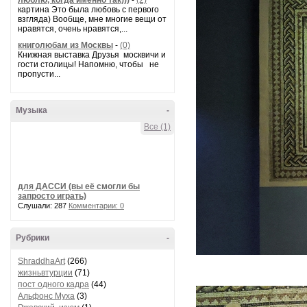
люблю, когда именно так)))
-
(2)
картина Это была любовь с первого
взгляда) Вообще, мне многие вещи от
нравятся, очень нравятся,...
книголюбам из Москвы
-
(0)
Книжная выставка Друзья москвичи и
гости столицы! Напомню, чтобы не
пропусти...
Музыка
-
Все (1)
для ДАССИ (вы её смогли бы
запросто играть)
Слушали: 287
Комментарии: 0
Рубрики
-
ShraddhaArt
(266)
жизньвтурции
(71)
пост одного кадра
(44)
Альфонс Муха
(3)