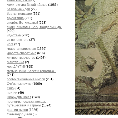
Ржевский, изюм
(1)
Архитектура Дизайн Декор
(1086)
безумные идеи
(29)
братья меньшие
(751)
вкуснятина
(221)
вперёд, Ботхисатвы!
(523)
знаки, символы, Боги, мандалы и др.
(490)
идиотека
(230)
из непонятого
(37)
йога
(27)
красота природная
(1369)
красота спасёт мир
(616)
личное творчество
(1498)
Мантэк Чиа
(2)
мои ДРУГИ!
(895)
музыка, кино, балет и керамика...
(741)
особо гениальные мысли
(251)
ОчУмелые ручки
(1969)
Ошо
(64)
притчи
(49)
Пробудившиеся
(140)
прогулки, поездки, походы,
путешествия и страны
(1594)
реалии жизни
(1226)
Сальвадор Дали
(5)