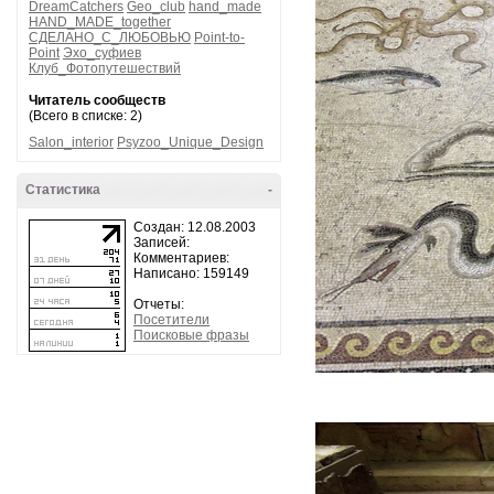
DreamCatchers
Geo_club
hand_made
HAND_MADE_together
СДЕЛАНО_С_ЛЮБОВЬЮ
Point-to-
Point
Эхо_суфиев
Клуб_Фотопутешествий
Читатель сообществ
(Всего в списке: 2)
Salon_interior
Psyzoo_Unique_Design
Статистика
-
Создан: 12.08.2003
Записей:
Комментариев:
Написано: 159149
Отчеты:
Посетители
Поисковые фразы