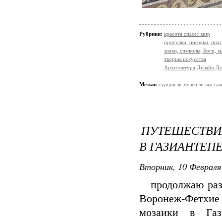
Рубрики:
красота спасёт мир
прогулки, поездки, пох
знаки, символы, Боги, м
творцы искусства
Архитектура Дизайн Де
Метки:
турция
музеи
выстав
ПУТЕШЕСТВИ
В ГАЗИАНТЕПЕ
Вторник, 10 Февраля 
продолжаю разб
Воронеж-Фетхие 
мозаики в Газ