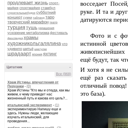
продлевает жизнь
восседает Посей
спорт-
стамбул
мафия
спортмафия
руке. И та и др
субботний
строительныебудни
таро
концерт
сумки
тайланд
датируются пери
творческий марафон
театр
турция
тушь
украшения
ускорение метаболизма
фестиваль
Фото и с фотоа
храмы
финляндия
истинной цвето
художникольгалялина
что
удивило
шитьё
шкатулки
живописнейших 
шрадаарт
яхтинг
япония
ещё будут, так ч
Цитатник
-
И хотя я не сил
Все (968)
ещё раз сказат
Храм Истины, впечатления от
отличный повод!
Перуанки
-
(0)
Храм Истины "Кто мы и откуда, как мы
это база).
живем, к чему приведет нас
жизненный путь и какова его цель?...
итальянский эксперимент
-
(1)
экспериментирую Напишу еще и
здесь. Нужны люди, желающие
изучать итальянский, для
проведения...