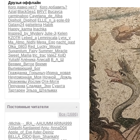
Друзья оффлайн
Кого давно нет?
Кого добавить?
Aziat
BlackSea1
BRVT
Bucavca
carminaboo
Cayetana_de_Alba
Digiholl_Digiholl
ELLE_n_a
eole-69
Galaxy24
galselena
Habik
Happy_karma
Inachka
Inspired_by_Mystery
Julie-Ji
Kelen
KZOTR
Lebed_a
Lemniscata
Lynx_y
Ma_Atmo_Nidhi
Mega_Ego
nacht_gast
Olka_0803
Red_Lucky_Mouse
Sugarplum_Fairy
Summer_Miracle
Sweet_Mama
tric_trac
ValeZ
XoID
YuliaM
Алёника
АлисаВ
В_А_Ш
Вервие_Витое
Время
Выпивающий_Бог
Гражданка_Горыныч
Ирина_новая
Неугомонная_Моя
Ночной__Дождь
Оранжевы Йослик
Отя-Мотя
Перуанка
Сладкая_Энн
Суанта
Тартарен
Эльза_Штельмах
Постоянные читатели
-
Все (1686)
-Michik-
-_IRA_-
AAUUMM
ARINA999
ASlaviN
Aardappel
Anju-
AnnaD04
Apple_of_Eve
Aster-Deiniz
BELLA_DIDO
Bom_Shankahr