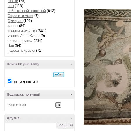
сказки
(75)
сны
(118)
собственной персоной
(842)
Спросите меня
(7)
Сумиран
(106)
танцы
(86)
творцы искусства
(381)
учение Дона Хуана
(9)
фотографушки
(204)
Чай
(84)
чудеса человека
(71)
Поиск по дневнику
-
в этом дневнике
Подписка по e-mail
-
Друзья
-
Все (224)