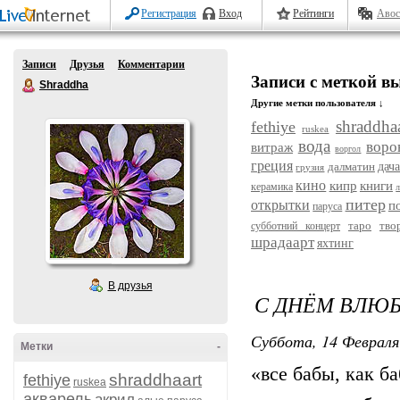
Регистрация
Вход
Рейтинги
Авос
Записи
Друзья
Комментарии
Записи с меткой в
Shraddha
Другие метки пользователя ↓
shraddhaa
fethiye
ruskea
вода
воро
витраж
воргол
греция
далматин
дач
грузия
кино
кипр
книги
керамика
л
питер
открытки
п
паруса
таро
тво
субботний концерт
шрадаарт
яхтинг
В друзья
С ДНЁМ ВЛЮ
Суббота, 14 Февраля
Метки
-
«все бабы, как 
shraddhaart
fethiye
ruskea
акварель
акрил