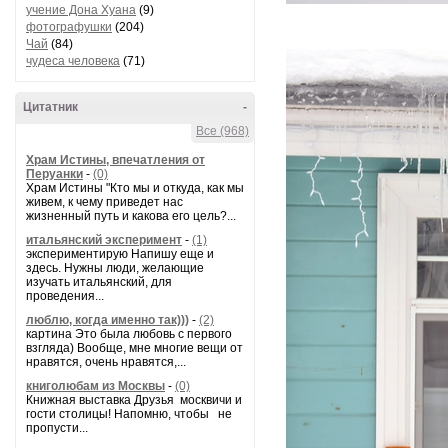
учение Дона Хуана
(9)
фотографушки
(204)
Чай
(84)
чудеса человека
(71)
Цитатник
-
Все (968)
Храм Истины, впечатления от
Перуанки
-
(0)
Храм Истины "Кто мы и откуда, как мы
живем, к чему приведет нас
жизненный путь и какова его цель?...
итальянский эксперимент
-
(1)
экспериментирую Напишу еще и
здесь. Нужны люди, желающие
изучать итальянский, для
проведения...
люблю, когда именно так)))
-
(2)
картина Это была любовь с первого
взгляда) Вообще, мне многие вещи от
нравятся, очень нравятся,...
книголюбам из Москвы
-
(0)
Книжная выставка Друзья москвичи и
гости столицы! Напомню, чтобы не
пропусти...