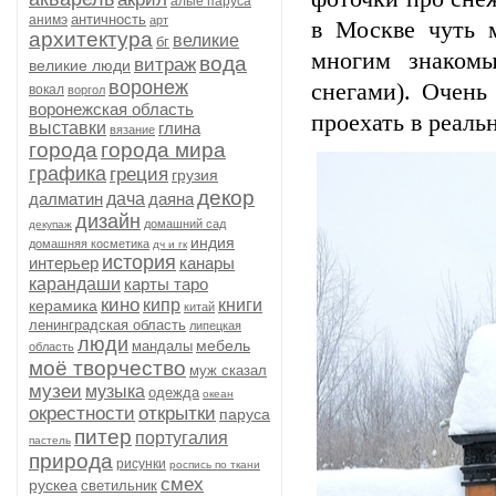
алые паруса
античность
анимэ
арт
в Москве чуть 
архитектура
великие
бг
многим знаком
вода
витраж
великие люди
воронеж
снегами). Очень
вокал
воргол
воронежская область
проехать в реальн
выставки
глина
вязание
города
города мира
графика
греция
грузия
декор
далматин
дача
даяна
дизайн
домашний сад
декупаж
индия
домашняя косметика
дч и гк
история
интерьер
канары
карандаши
карты таро
кино
кипр
книги
керамика
китай
ленинградская область
липецкая
люди
мебель
мандалы
область
моё творчество
муж сказал
музеи
музыка
одежда
океан
окрестности
открытки
паруса
питер
португалия
пастель
природа
рисунки
роспись по ткани
смех
рускеа
светильник