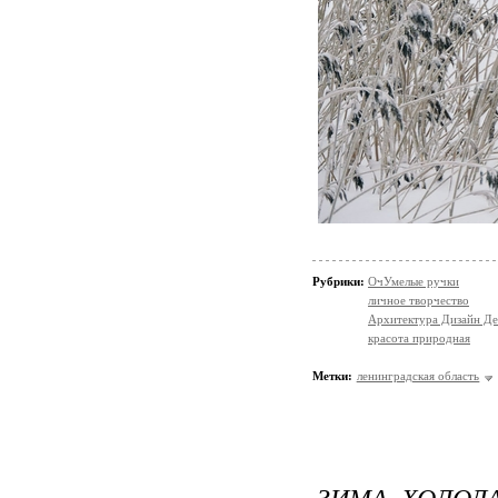
Рубрики:
ОчУмелые ручки
личное творчество
Архитектура Дизайн Де
красота природная
Метки:
ленинградская область
ЗИМА, ХОЛОДА.