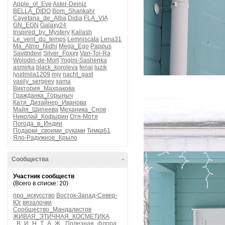
Apple_of_Eve
Aster-Deiniz
BELLA_DIDO
Bom_Shankahr
Cayetana_de_Alba
Didia
FLA_VIA
GN_EGN
Galaxy24
Inspired_by_Mystery
Kailash
Le_vent_du_temps
Lemniscata
Lena31
Ma_Atmo_Nidhi
Mega_Ego
Pappus
Savitridevi
Silver_Foxxy
Van-Toi-Ra
Wolodin-de-Mort
Yogini-Sashenka
asmirka
black_koroleva
fenai
luzik
lyudmila1209
mjv
nacht_gast
vasily_sergeev
xama
Виктория_Махракова
Гражданка_Горыныч
Катя_Дизайнер_Иванова
Майя_Шипеева
Механика_Снов
Николай_Кофырин
Отя-Мотя
Погода_в_Индии
Подарки_своими_руками
Тимка61
Яло-Радужное_Крыло
Сообщества
-
Участник сообществ
(Всего в списке: 20)
про_искусство
Восток-Запад-Север-
Юг
вязалочки
Сообщество_Мандалистов
ЖИВАЯ_ЭТИЧНАЯ_КОСМЕТИКА
_В_И_Н_Т_А_Ж_
Полезная_флора