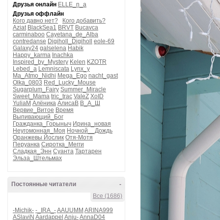
Друзья онлайн
ELLE_n_a
Друзья оффлайн
Кого давно нет?
Кого добавить?
Aziat
BlackSea1
BRVT
Bucavca
carminaboo
Cayetana_de_Alba
contredanse
Digiholl_Digiholl
eole-69
Galaxy24
galselena
Habik
Happy_karma
Inachka
Inspired_by_Mystery
Kelen
KZOTR
Lebed_a
Lemniscata
Lynx_y
Ma_Atmo_Nidhi
Mega_Ego
nacht_gast
Olka_0803
Red_Lucky_Mouse
Sugarplum_Fairy
Summer_Miracle
Sweet_Mama
tric_trac
ValeZ
XoID
YuliaM
Алёника
АлисаВ
В_А_Ш
Вервие_Витое
Время
Выпивающий_Бог
Гражданка_Горыныч
Ирина_новая
Неугомонная_Моя
Ночной__Дождь
Оранжевы Йослик
Отя-Мотя
Перуанка
Сиротка_Мегги
Сладкая_Энн
Суанта
Тартарен
Эльза_Штельмах
Постоянные читатели
-
Все (1686)
-Michik-
-_IRA_-
AAUUMM
ARINA999
ASlaviN
Aardappel
Anju-
AnnaD04