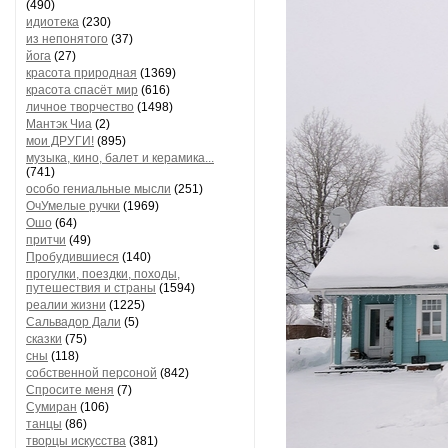
(490)
идиотека
(230)
из непонятого
(37)
йога
(27)
красота природная
(1369)
красота спасёт мир
(616)
личное творчество
(1498)
Мантэк Чиа
(2)
мои ДРУГИ!
(895)
музыка, кино, балет и керамика...
(741)
особо гениальные мысли
(251)
ОчУмелые ручки
(1969)
Ошо
(64)
притчи
(49)
Пробудившиеся
(140)
прогулки, поездки, походы,
путешествия и страны
(1594)
реалии жизни
(1225)
Сальвадор Дали
(5)
сказки
(75)
сны
(118)
собственной персоной
(842)
Спросите меня
(7)
Сумиран
(106)
танцы
(86)
творцы искусства
(381)