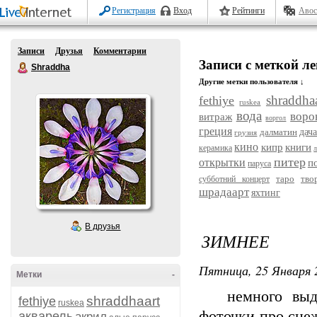
Регистрация
Вход
Рейтинги
Авос
Записи
Друзья
Комментарии
Записи с меткой л
Shraddha
Другие метки пользователя ↓
shraddhaa
fethiye
ruskea
вода
воро
витраж
воргол
греция
далматин
дач
грузия
кино
кипр
книги
керамика
л
питер
открытки
п
паруса
таро
тво
субботний концерт
шрадаарт
яхтинг
В друзья
ЗИМНЕЕ
Пятница, 25 Января 
Метки
-
немного выдохн
shraddhaart
fethiye
ruskea
фоточки про снеж
акварель
акрил