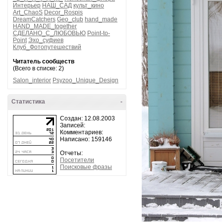
Интерьер
НАШ_САД
культ_кино
Art_ChaoS
Decor_Rospis
DreamCatchers
Geo_club
hand_made
HAND_MADE_together
СДЕЛАНО_С_ЛЮБОВЬЮ
Point-to-
Point
Эхо_суфиев
Клуб_Фотопутешествий
Читатель сообществ
(Всего в списке: 2)
Salon_interior
Psyzoo_Unique_Design
Статистика
-
Создан: 12.08.2003
Записей:
Комментариев:
Написано: 159146
Отчеты:
Посетители
Поисковые фразы