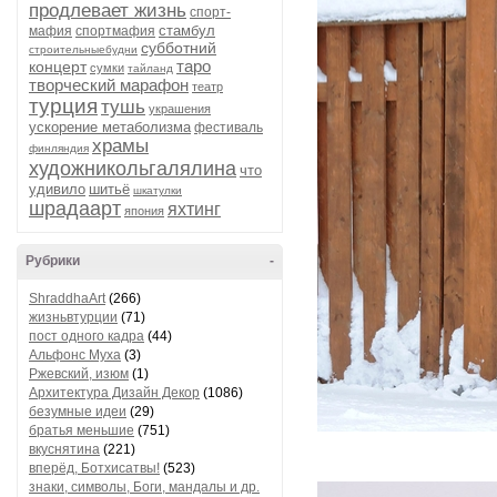
продлевает жизнь
спорт-
стамбул
мафия
спортмафия
субботний
строительныебудни
таро
концерт
сумки
тайланд
творческий марафон
театр
турция
тушь
украшения
ускорение метаболизма
фестиваль
храмы
финляндия
художникольгалялина
что
удивило
шитьё
шкатулки
шрадаарт
яхтинг
япония
Рубрики
-
ShraddhaArt
(266)
жизньвтурции
(71)
пост одного кадра
(44)
Альфонс Муха
(3)
Ржевский, изюм
(1)
Архитектура Дизайн Декор
(1086)
безумные идеи
(29)
братья меньшие
(751)
вкуснятина
(221)
вперёд, Ботхисатвы!
(523)
знаки, символы, Боги, мандалы и др.