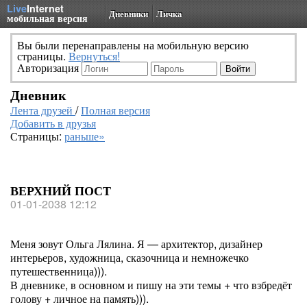
Live
Internet
Дневники
Личка
мобильная версия
Вы были перенаправлены на мобильную версию
страницы.
Вернуться!
Авторизация
Дневник
Лента друзей
/
Полная версия
Добавить в друзья
Страницы:
раньше»
ВЕРХНИЙ ПОСТ
01-01-2038 12:12
Меня зовут Ольга Лялина. Я — архитектор, дизайнер
интерьеров, художница, сказочница и немножечко
путешественница))).
В дневнике, в основном и пишу на эти темы + что взбредёт
голову + личное на память))).