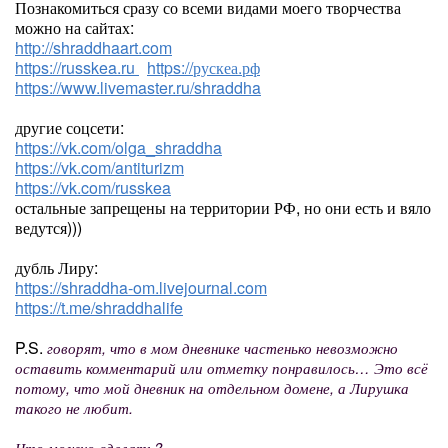
Познакомиться сразу со всеми видами моего творчества
можно на сайтах:
http://shraddhaart.com
https://russkea.ru
https://рускеа.рф
https://www.livemaster.ru/shraddha
другие соцсети:
https://vk.com/olga_shraddha
https://vk.com/antiturizm
https://vk.com/russkea
остальные запрещены на территории РФ, но они есть и вяло
ведутся)))
дубль Лиру:
https://shraddha-om.livejournal.com
https://t.me/shraddhalife
P.S.
говорят, что в мом дневнике частенько невозможно
оставить комментарий или отметку понравилось… Это всё
потому, что мой дневник на отдельном домене, а Лирушка
такого не любит.
Что можно сделать?