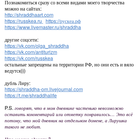
Познакомиться сразу со всеми видами моего творчества
можно на сайтах:
http://shraddhaart.com
https://russkea.ru
https://рускеа.рф
https://www.livemaster.ru/shraddha
другие соцсети:
https://vk.com/olga_shraddha
https://vk.com/antiturizm
https://vk.com/russkea
остальные запрещены на территории РФ, но они есть и вяло
ведутся)))
дубль Лиру:
https://shraddha-om.livejournal.com
https://t.me/shraddhalife
P.S.
говорят, что в мом дневнике частенько невозможно
оставить комментарий или отметку понравилось… Это всё
потому, что мой дневник на отдельном домене, а Лирушка
такого не любит.
Что можно сделать?