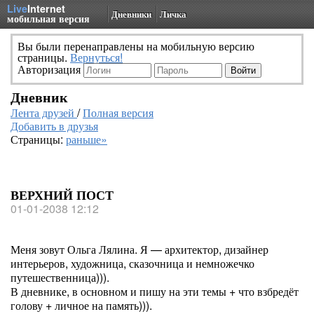
Live
Internet
Дневники
Личка
мобильная версия
Вы были перенаправлены на мобильную версию
страницы.
Вернуться!
Авторизация
Дневник
Лента друзей
/
Полная версия
Добавить в друзья
Страницы:
раньше»
ВЕРХНИЙ ПОСТ
01-01-2038 12:12
Меня зовут Ольга Лялина. Я — архитектор, дизайнер
интерьеров, художница, сказочница и немножечко
путешественница))).
В дневнике, в основном и пишу на эти темы + что взбредёт
голову + личное на память))).