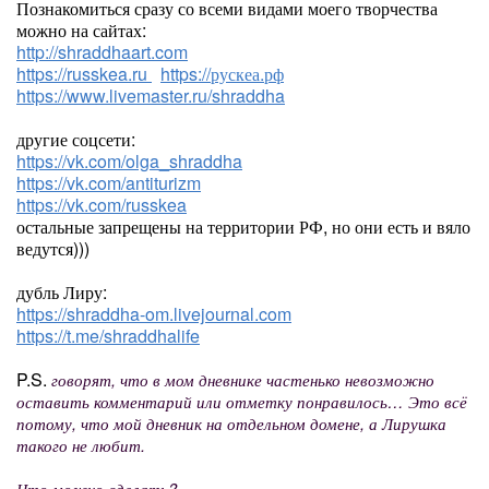
Познакомиться сразу со всеми видами моего творчества
можно на сайтах:
http://shraddhaart.com
https://russkea.ru
https://рускеа.рф
https://www.livemaster.ru/shraddha
другие соцсети:
https://vk.com/olga_shraddha
https://vk.com/antiturizm
https://vk.com/russkea
остальные запрещены на территории РФ, но они есть и вяло
ведутся)))
дубль Лиру:
https://shraddha-om.livejournal.com
https://t.me/shraddhalife
P.S.
говорят, что в мом дневнике частенько невозможно
оставить комментарий или отметку понравилось… Это всё
потому, что мой дневник на отдельном домене, а Лирушка
такого не любит.
Что можно сделать?