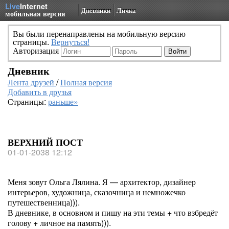
Live
Internet
Дневники
Личка
мобильная версия
Вы были перенаправлены на мобильную версию
страницы.
Вернуться!
Авторизация
Дневник
Лента друзей
/
Полная версия
Добавить в друзья
Страницы:
раньше»
ВЕРХНИЙ ПОСТ
01-01-2038 12:12
Меня зовут Ольга Лялина. Я — архитектор, дизайнер
интерьеров, художница, сказочница и немножечко
путешественница))).
В дневнике, в основном и пишу на эти темы + что взбредёт
голову + личное на память))).