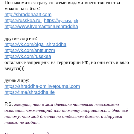
Познакомиться сразу со всеми видами моего творчества
можно на сайтах:
http://shraddhaart.com
https://russkea.ru
https://рускеа.рф
https://www.livemaster.ru/shraddha
другие соцсети:
https://vk.com/olga_shraddha
https://vk.com/antiturizm
https://vk.com/russkea
остальные запрещены на территории РФ, но они есть и вяло
ведутся)))
дубль Лиру:
https://shraddha-om.livejournal.com
https://t.me/shraddhalife
P.S.
говорят, что в мом дневнике частенько невозможно
оставить комментарий или отметку понравилось… Это всё
потому, что мой дневник на отдельном домене, а Лирушка
такого не любит.
Что можно сделать?