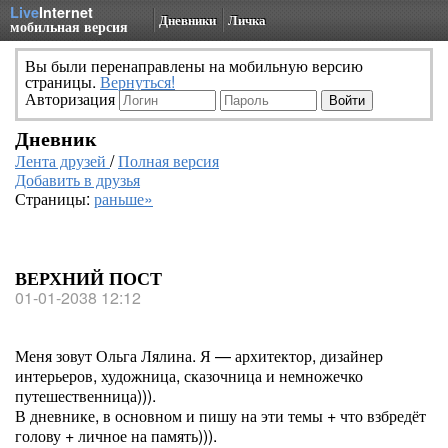
Live
Internet
Дневники
Личка
мобильная версия
Вы были перенаправлены на мобильную версию
страницы.
Вернуться!
Авторизация
Дневник
Лента друзей
/
Полная версия
Добавить в друзья
Страницы:
раньше»
ВЕРХНИЙ ПОСТ
01-01-2038 12:12
Меня зовут Ольга Лялина. Я — архитектор, дизайнер
интерьеров, художница, сказочница и немножечко
путешественница))).
В дневнике, в основном и пишу на эти темы + что взбредёт
голову + личное на память))).