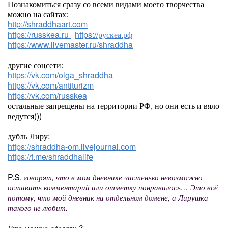
Познакомиться сразу со всеми видами моего творчества
можно на сайтах:
http://shraddhaart.com
https://russkea.ru
https://рускеа.рф
https://www.livemaster.ru/shraddha
другие соцсети:
https://vk.com/olga_shraddha
https://vk.com/antiturizm
https://vk.com/russkea
остальные запрещены на территории РФ, но они есть и вяло
ведутся)))
дубль Лиру:
https://shraddha-om.livejournal.com
https://t.me/shraddhalife
P.S.
говорят, что в мом дневнике частенько невозможно
оставить комментарий или отметку понравилось… Это всё
потому, что мой дневник на отдельном домене, а Лирушка
такого не любит.
Что можно сделать?