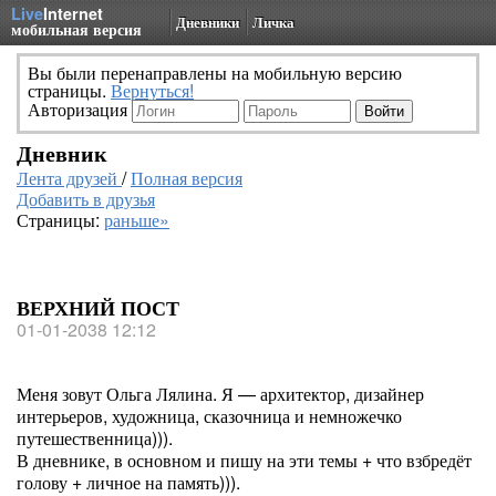
Live
Internet
Дневники
Личка
мобильная версия
Вы были перенаправлены на мобильную версию
страницы.
Вернуться!
Авторизация
Дневник
Лента друзей
/
Полная версия
Добавить в друзья
Страницы:
раньше»
ВЕРХНИЙ ПОСТ
01-01-2038 12:12
Меня зовут Ольга Лялина. Я — архитектор, дизайнер
интерьеров, художница, сказочница и немножечко
путешественница))).
В дневнике, в основном и пишу на эти темы + что взбредёт
голову + личное на память))).