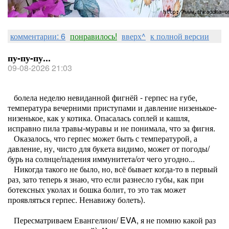
комментарии: 6
понравилось!
вверх^
к полной версии
пу-пу-пу...
09-08-2026 21:03
болела неделю невиданной фигнёй - герпес на губе,
температура вечерними приступами и давление низенькое-
низенькое, как у котика. Опасалась соплей и кашля,
исправно пила травы-муравы и не понимала, что за фигня.
Оказалось, что герпес может быть с температурой, а
давление, ну, чисто для букета видимо, может от погоды/
бурь на солнце/падения иммунитета/от чего угодно...
Никогда такого не было, но, всё бывает когда-то в первый
раз, зато теперь я знаю, что если разнесло губы, как при
ботексных уколах и бошка болит, то это так может
проявляться герпес. Ненавижу болеть).
Пересматриваем Евангелион/ EVA, я не помню какой раз