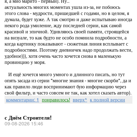
я, а мио марито - первый). Ну..
актуальность многих моментах ушла из-за, не побоюсь
этого слова - мудрости, пришедшей с годами, но в целом, я
думала, будет хуже. А так смотрю и даже испытываю иногда
некого рода умиление, жду последней серии, как самой
красивой и эпичной. Удивляюсь своей памяти, строящейся
на визуале, то как будто не особо помнила подробности, а
когда картинку показывают - сюжетная линия всплывает с
подробностями. Поэтому дневничек надо продолжать вести,
удобное))), хотя очень часто хочется снова в маленькую
провинцию у моря.
И ещё хочется много умного и длинного писать, но тут
опять засада из серии "многие знания - многие скорби", да и
как правило люди воспринимают бую информацию через
свой фильтр, и часто совсем не так, как хотел сказать автор).
комментарии: 1
понравилось!
вверх^
к полной версии
с Днём Строителя!
09-08-2026 15:46