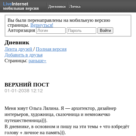
Live
Internet
Дневники
Личка
мобильная версия
Вы были перенаправлены на мобильную версию
страницы.
Вернуться!
Авторизация
Дневник
Лента друзей
/
Полная версия
Добавить в друзья
Страницы:
раньше»
ВЕРХНИЙ ПОСТ
01-01-2038 12:12
Меня зовут Ольга Лялина. Я — архитектор, дизайнер
интерьеров, художница, сказочница и немножечко
путешественница))).
В дневнике, в основном и пишу на эти темы + что взбредёт
голову + личное на память))).