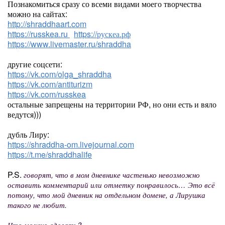
Познакомиться сразу со всеми видами моего творчества
можно на сайтах:
http://shraddhaart.com
https://russkea.ru
https://рускеа.рф
https://www.livemaster.ru/shraddha
другие соцсети:
https://vk.com/olga_shraddha
https://vk.com/antiturizm
https://vk.com/russkea
остальные запрещены на территории РФ, но они есть и вяло
ведутся)))
дубль Лиру:
https://shraddha-om.livejournal.com
https://t.me/shraddhalife
P.S.
говорят, что в мом дневнике частенько невозможно
оставить комментарий или отметку понравилось… Это всё
потому, что мой дневник на отдельном домене, а Лирушка
такого не любит.
Что можно сделать?