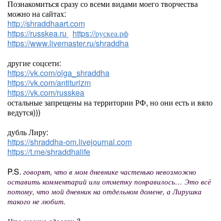
Познакомиться сразу со всеми видами моего творчества
можно на сайтах:
http://shraddhaart.com
https://russkea.ru
https://рускеа.рф
https://www.livemaster.ru/shraddha
другие соцсети:
https://vk.com/olga_shraddha
https://vk.com/antiturizm
https://vk.com/russkea
остальные запрещены на территории РФ, но они есть и вяло
ведутся)))
дубль Лиру:
https://shraddha-om.livejournal.com
https://t.me/shraddhalife
P.S.
говорят, что в мом дневнике частенько невозможно
оставить комментарий или отметку понравилось… Это всё
потому, что мой дневник на отдельном домене, а Лирушка
такого не любит.
Что можно сделать?