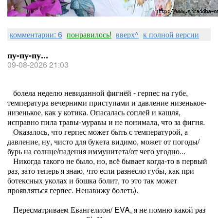
комментарии: 6
понравилось!
вверх^
к полной версии
пу-пу-пу...
09-08-2026 21:03
болела неделю невиданной фигнёй - герпес на губе,
температура вечерними приступами и давление низенькое-
низенькое, как у котика. Опасалась соплей и кашля,
исправно пила травы-муравы и не понимала, что за фигня.
Оказалось, что герпес может быть с температурой, а
давление, ну, чисто для букета видимо, может от погоды/
бурь на солнце/падения иммунитета/от чего угодно...
Никогда такого не было, но, всё бывает когда-то в первый
раз, зато теперь я знаю, что если разнесло губы, как при
ботексных уколах и бошка болит, то это так может
проявляться герпес. Ненавижу болеть).
Пересматриваем Евангелион/ EVA, я не помню какой раз