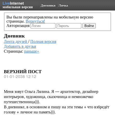
Live
Internet
Дневники
Личка
мобильная версия
Вы были перенаправлены на мобильную версию
страницы.
Вернуться!
Авторизация
Дневник
Лента друзей
/
Полная версия
Добавить в друзья
Страницы:
раньше»
ВЕРХНИЙ ПОСТ
01-01-2038 12:12
Меня зовут Ольга Лялина. Я — архитектор, дизайнер
интерьеров, художница, сказочница и немножечко
путешественница))).
В дневнике, в основном и пишу на эти темы + что взбредёт
голову + личное на память))).