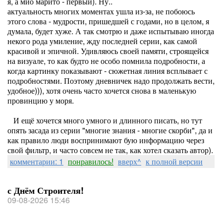
я, а мио марито - первый). Ну..
актуальность многих моментах ушла из-за, не побоюсь
этого слова - мудрости, пришедшей с годами, но в целом, я
думала, будет хуже. А так смотрю и даже испытываю иногда
некого рода умиление, жду последней серии, как самой
красивой и эпичной. Удивляюсь своей памяти, строящейся
на визуале, то как будто не особо помнила подробности, а
когда картинку показывают - сюжетная линия всплывает с
подробностями. Поэтому дневничек надо продолжать вести,
удобное))), хотя очень часто хочется снова в маленькую
провинцию у моря.
И ещё хочется много умного и длинного писать, но тут
опять засада из серии "многие знания - многие скорби", да и
как правило люди воспринимают бую информацию через
свой фильтр, и часто совсем не так, как хотел сказать автор).
комментарии: 1
понравилось!
вверх^
к полной версии
с Днём Строителя!
09-08-2026 15:46