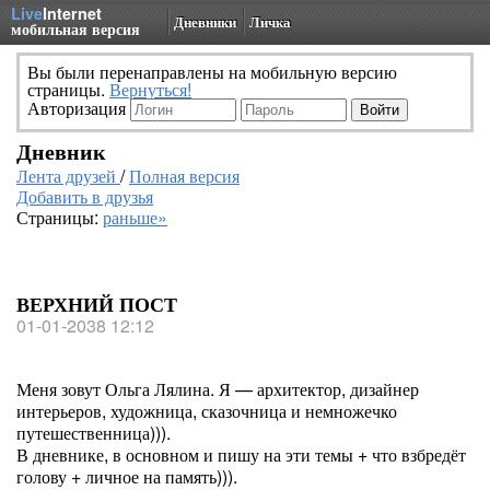
Live
Internet
Дневники
Личка
мобильная версия
Вы были перенаправлены на мобильную версию
страницы.
Вернуться!
Авторизация
Дневник
Лента друзей
/
Полная версия
Добавить в друзья
Страницы:
раньше»
ВЕРХНИЙ ПОСТ
01-01-2038 12:12
Меня зовут Ольга Лялина. Я — архитектор, дизайнер
интерьеров, художница, сказочница и немножечко
путешественница))).
В дневнике, в основном и пишу на эти темы + что взбредёт
голову + личное на память))).