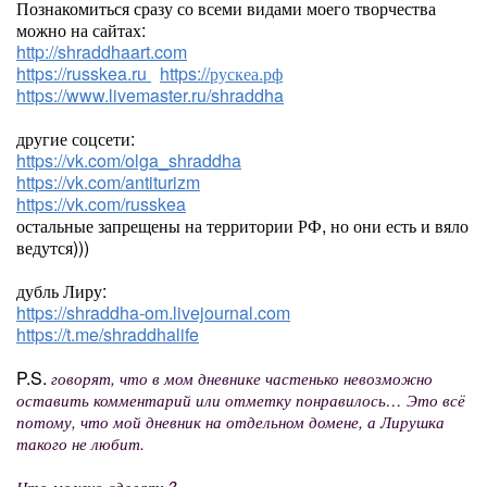
Познакомиться сразу со всеми видами моего творчества
можно на сайтах:
http://shraddhaart.com
https://russkea.ru
https://рускеа.рф
https://www.livemaster.ru/shraddha
другие соцсети:
https://vk.com/olga_shraddha
https://vk.com/antiturizm
https://vk.com/russkea
остальные запрещены на территории РФ, но они есть и вяло
ведутся)))
дубль Лиру:
https://shraddha-om.livejournal.com
https://t.me/shraddhalife
P.S.
говорят, что в мом дневнике частенько невозможно
оставить комментарий или отметку понравилось… Это всё
потому, что мой дневник на отдельном домене, а Лирушка
такого не любит.
Что можно сделать?