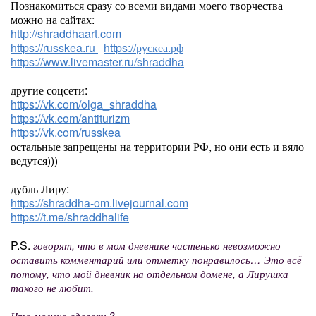
Познакомиться сразу со всеми видами моего творчества
можно на сайтах:
http://shraddhaart.com
https://russkea.ru
https://рускеа.рф
https://www.livemaster.ru/shraddha
другие соцсети:
https://vk.com/olga_shraddha
https://vk.com/antiturizm
https://vk.com/russkea
остальные запрещены на территории РФ, но они есть и вяло
ведутся)))
дубль Лиру:
https://shraddha-om.livejournal.com
https://t.me/shraddhalife
P.S.
говорят, что в мом дневнике частенько невозможно
оставить комментарий или отметку понравилось… Это всё
потому, что мой дневник на отдельном домене, а Лирушка
такого не любит.
Что можно сделать?