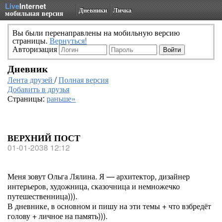
Live
Internet
Дневники
Личка
мобильная версия
Вы были перенаправлены на мобильную версию
страницы.
Вернуться!
Авторизация
Дневник
Лента друзей
/
Полная версия
Добавить в друзья
Страницы:
раньше»
ВЕРХНИЙ ПОСТ
01-01-2038 12:12
Меня зовут Ольга Лялина. Я — архитектор, дизайнер
интерьеров, художница, сказочница и немножечко
путешественница))).
В дневнике, в основном и пишу на эти темы + что взбредёт
голову + личное на память))).