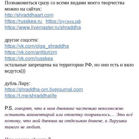
Познакомиться сразу со всеми видами моего творчества
можно на сайтах:
http://shraddhaart.com
https://russkea.ru
https://рускеа.рф
https://www.livemaster.ru/shraddha
другие соцсети:
https://vk.com/olga_shraddha
https://vk.com/antiturizm
https://vk.com/russkea
остальные запрещены на территории РФ, но они есть и вяло
ведутся)))
дубль Лиру:
https://shraddha-om.livejournal.com
https://t.me/shraddhalife
P.S.
говорят, что в мом дневнике частенько невозможно
оставить комментарий или отметку понравилось… Это всё
потому, что мой дневник на отдельном домене, а Лирушка
такого не любит.
Что можно сделать?