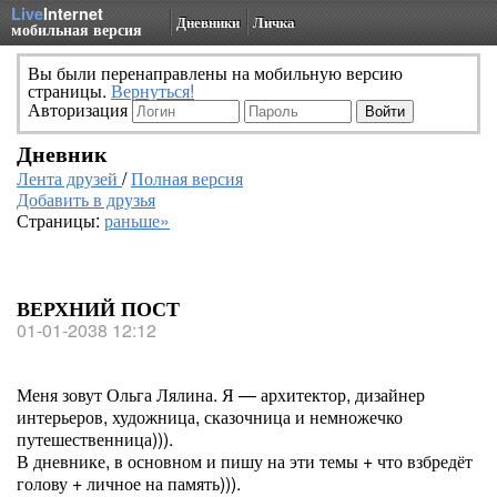
Live
Internet
Дневники
Личка
мобильная версия
Вы были перенаправлены на мобильную версию
страницы.
Вернуться!
Авторизация
Дневник
Лента друзей
/
Полная версия
Добавить в друзья
Страницы:
раньше»
ВЕРХНИЙ ПОСТ
01-01-2038 12:12
Меня зовут Ольга Лялина. Я — архитектор, дизайнер
интерьеров, художница, сказочница и немножечко
путешественница))).
В дневнике, в основном и пишу на эти темы + что взбредёт
голову + личное на память))).