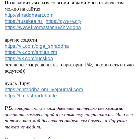
Познакомиться сразу со всеми видами моего творчества
можно на сайтах:
http://shraddhaart.com
https://russkea.ru
https://рускеа.рф
https://www.livemaster.ru/shraddha
другие соцсети:
https://vk.com/olga_shraddha
https://vk.com/antiturizm
https://vk.com/russkea
остальные запрещены на территории РФ, но они есть и вяло
ведутся)))
дубль Лиру:
https://shraddha-om.livejournal.com
https://t.me/shraddhalife
P.S.
говорят, что в мом дневнике частенько невозможно
оставить комментарий или отметку понравилось… Это всё
потому, что мой дневник на отдельном домене, а Лирушка
такого не любит.
Что можно сделать?