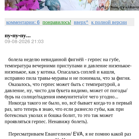
комментарии: 6
понравилось!
вверх^
к полной версии
пу-пу-пу...
09-08-2026 21:03
болела неделю невиданной фигнёй - герпес на губе,
температура вечерними приступами и давление низенькое-
низенькое, как у котика. Опасалась соплей и кашля,
исправно пила травы-муравы и не понимала, что за фигня.
Оказалось, что герпес может быть с температурой, а
давление, ну, чисто для букета видимо, может от погоды/
бурь на солнце/падения иммунитета/от чего угодно...
Никогда такого не было, но, всё бывает когда-то в первый
раз, зато теперь я знаю, что если разнесло губы, как при
ботексных уколах и бошка болит, то это так может
проявляться герпес. Ненавижу болеть).
Пересматриваем Евангелион/ EVA, я не помню какой раз