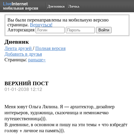
Live
Internet
Дневники
Личка
мобильная версия
Вы были перенаправлены на мобильную версию
страницы.
Вернуться!
Авторизация
Дневник
Лента друзей
/
Полная версия
Добавить в друзья
Страницы:
раньше»
ВЕРХНИЙ ПОСТ
01-01-2038 12:12
Меня зовут Ольга Лялина. Я — архитектор, дизайнер
интерьеров, художница, сказочница и немножечко
путешественница))).
В дневнике, в основном и пишу на эти темы + что взбредёт
голову + личное на память))).