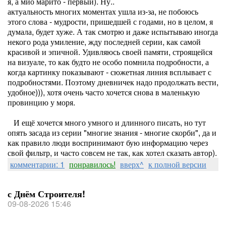
я, а мио марито - первый). Ну..
актуальность многих моментах ушла из-за, не побоюсь
этого слова - мудрости, пришедшей с годами, но в целом, я
думала, будет хуже. А так смотрю и даже испытываю иногда
некого рода умиление, жду последней серии, как самой
красивой и эпичной. Удивляюсь своей памяти, строящейся
на визуале, то как будто не особо помнила подробности, а
когда картинку показывают - сюжетная линия всплывает с
подробностями. Поэтому дневничек надо продолжать вести,
удобное))), хотя очень часто хочется снова в маленькую
провинцию у моря.
И ещё хочется много умного и длинного писать, но тут
опять засада из серии "многие знания - многие скорби", да и
как правило люди воспринимают бую информацию через
свой фильтр, и часто совсем не так, как хотел сказать автор).
комментарии: 1
понравилось!
вверх^
к полной версии
с Днём Строителя!
09-08-2026 15:46