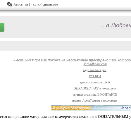
Авось
из (+ сутки) дневников
... а Любов
«Истинная правда похожа на необъятное пространство, которо
shraddhaart.com
садовые беседки
РУСКЕА
кросспостинг на ЖЖ
SHRADDHA-ART в контакте
личная страница В КОНТАКТЕ
группа АнтиТуризм в контакте
ется копирование материала в не коммерческих целях, но с ОБЯЗАТЕЛЬНЫ