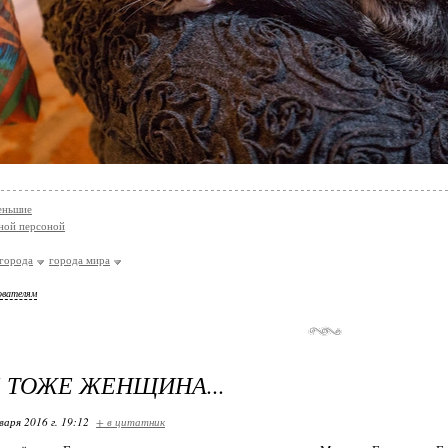
еньшие
ной персоной
города
города мира
ователям
 ТОЖЕ ЖЕНЩИНА...
варя 2016 г. 19:12
+ в цитатник