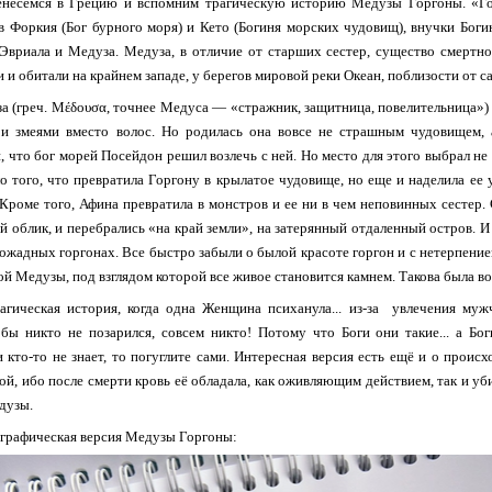
есёмся в Грецию и вспомним трагическую историю Медузы Горгоны. «Гор
 Форкия (Бог бурного моря) и Кето (Богиня морских чудовищ), внучки Богин
 Эвриала и Медуза. Медуза, в отличие от старших сестер, существо смертн
 и обитали на крайнем западе, у берегов мировой реки Океан, поблизости от с
 (греч. Μέδουσα, точнее Медуса — «стражник, защитница, повелительница») 
и змеями вместо волос. Но родилась она вовсе не страшным чудовищем, 
, что бог морей Посейдон решил возлечь с ней. Но место для этого выбрал не
ло того, что превратила Горгону в крылатое чудовище, но еще и наделила е
 Кроме того, Афина превратила в монстров и ее ни в чем неповинных сесте
й облик, и перебрались «на край земли», на затерянный отдаленный остров. 
ожадных горгонах. Все быстро забыли о былой красоте горгон и с нетерпением
ой Медузы, под взглядом которой все живое становится камнем. Такова была во
ическая история, когда одна Женщина психанула... из-за увлечения муж
 бы никто не позарился, совсем никто! Потому что Боги они такие... а Б
и кто-то не знает, то погуглите сами. Интересная версия есть ещё и о про
й, ибо после смерти кровь её обладала, как оживляющим действием, так и 
дузы.
-графическая версия Медузы Горгоны: