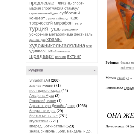
продлевает жизнь
спорт-
стамбул
мафия
спортмафия
субботний
строительныебудни
таро
концерт
сумки
тайланд
творческий марафон
театр
турция
тушь
украшения
ускорение метаболизма
фестиваль
храмы
финляндия
художникольгалялина
что
удивило
шитьё
шкатулки
шрадаарт
яхтинг
япония
Рубрики:
братья м
собствен
Рубрики
-
Метки:
стамбул
ShraddhaArt
(266)
жизньвтурции
(71)
Понравилось:
9 польз
пост одного кадра
(44)
Альфонс Муха
(3)
Ржевский, изюм
(1)
Архитектура Дизайн Декор
(1086)
безумные идеи
(29)
ОНА ЖЕ
братья меньшие
(751)
вкуснятина
(221)
Понедельник, 04 Ян
вперёд, Ботхисатвы!
(523)
знаки, символы, Боги, мандалы и др.