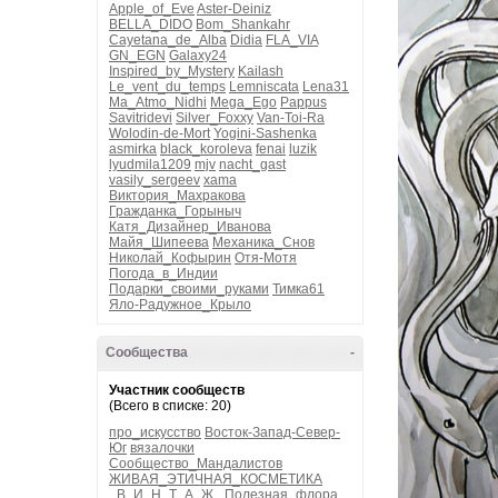
Apple_of_Eve
Aster-Deiniz
BELLA_DIDO
Bom_Shankahr
Cayetana_de_Alba
Didia
FLA_VIA
GN_EGN
Galaxy24
Inspired_by_Mystery
Kailash
Le_vent_du_temps
Lemniscata
Lena31
Ma_Atmo_Nidhi
Mega_Ego
Pappus
Savitridevi
Silver_Foxxy
Van-Toi-Ra
Wolodin-de-Mort
Yogini-Sashenka
asmirka
black_koroleva
fenai
luzik
lyudmila1209
mjv
nacht_gast
vasily_sergeev
xama
Виктория_Махракова
Гражданка_Горыныч
Катя_Дизайнер_Иванова
Майя_Шипеева
Механика_Снов
Николай_Кофырин
Отя-Мотя
Погода_в_Индии
Подарки_своими_руками
Тимка61
Яло-Радужное_Крыло
Сообщества
-
Участник сообществ
(Всего в списке: 20)
про_искусство
Восток-Запад-Север-
Юг
вязалочки
Сообщество_Мандалистов
ЖИВАЯ_ЭТИЧНАЯ_КОСМЕТИКА
_В_И_Н_Т_А_Ж_
Полезная_флора