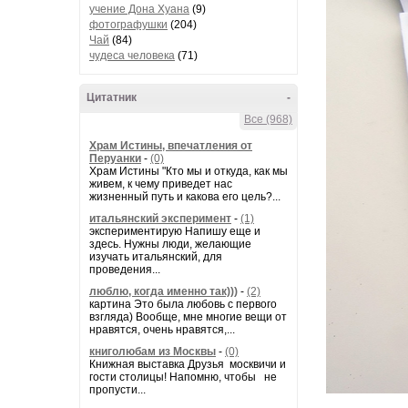
учение Дона Хуана
(9)
фотографушки
(204)
Чай
(84)
чудеса человека
(71)
Цитатник
-
Все (968)
Храм Истины, впечатления от
Перуанки
-
(0)
Храм Истины "Кто мы и откуда, как мы
живем, к чему приведет нас
жизненный путь и какова его цель?...
итальянский эксперимент
-
(1)
экспериментирую Напишу еще и
здесь. Нужны люди, желающие
изучать итальянский, для
проведения...
люблю, когда именно так)))
-
(2)
картина Это была любовь с первого
взгляда) Вообще, мне многие вещи от
нравятся, очень нравятся,...
книголюбам из Москвы
-
(0)
Книжная выставка Друзья москвичи и
гости столицы! Напомню, чтобы не
пропусти...