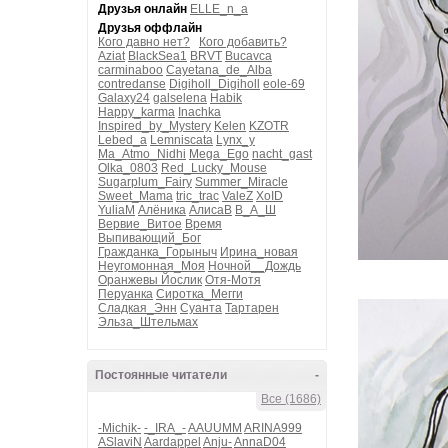
Друзья онлайн
ELLE_n_a
Друзья оффлайн
Кого давно нет?
Кого добавить?
Aziat
BlackSea1
BRVT
Bucavca
carminaboo
Cayetana_de_Alba
contredanse
Digiholl_Digiholl
eole-69
Galaxy24
galselena
Habik
Happy_karma
Inachka
Inspired_by_Mystery
Kelen
KZOTR
Lebed_a
Lemniscata
Lynx_y
Ma_Atmo_Nidhi
Mega_Ego
nacht_gast
Olka_0803
Red_Lucky_Mouse
Sugarplum_Fairy
Summer_Miracle
Sweet_Mama
tric_trac
ValeZ
XoID
YuliaM
Алёника
АлисаВ
В_А_Ш
Вервие_Витое
Время
Выпивающий_Бог
Гражданка_Горыныч
Ирина_новая
Неугомонная_Моя
Ночной__Дождь
Оранжевы Йослик
Отя-Мотя
Перуанка
Сиротка_Мегги
Сладкая_Энн
Суанта
Тартарен
Эльза_Штельмах
Постоянные читатели
-
Все (1686)
-Michik-
-_IRA_-
AAUUMM
ARINA999
ASlaviN
Aardappel
Anju-
AnnaD04