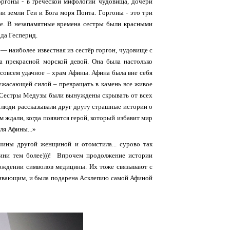
гоны - в греческой мифологии чудовища, дочери
и земли Геи и Бога моря Понта. Горгоны - это три
ое. В незапамятные времена сестры были красными
ада Гесперид.
— наиболее известная из сестёр горгон, чудовище с
а прекрасной морской девой. Она была настолько
 совсем удачное – храм Афины. Афина была вне себя
е ужасающей силой – превращать в камень все живое
р. Сестры Медузы были вынуждены скрывать от всех
И люди рассказывали друг другу страшные истории о
 ждали, когда появится герой, который избавит мир
ля Афины...»
чины другой женщиной и отомстила... сурово так
огини тем более)))! Впрочем продолжение истории
исхождении символов медицины. Их тоже связывают с
убивающим, и была подарена Асклепию самой Афиной