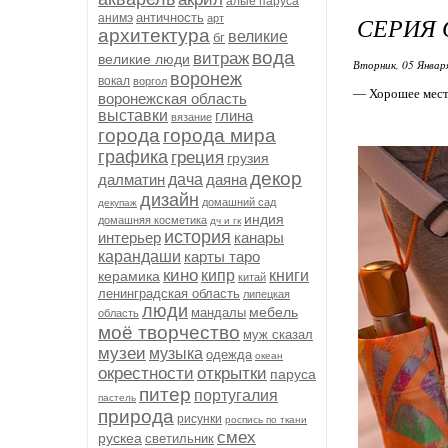
алые паруса
античность
анимэ
СЕРИЯ 
арт
архитектура
великие
бг
вода
витраж
великие люди
Вторник, 05 Январ
воронеж
вокал
воргол
— Хорошее место.
воронежская область
выставки
глина
вязание
города
города мира
графика
греция
грузия
декор
далматин
дача
даяна
дизайн
домашний сад
декупаж
индия
домашняя косметика
дч и гк
история
интерьер
канары
карандаши
карты таро
кино
кипр
книги
керамика
китай
ленинградская область
липецкая
люди
мебель
мандалы
область
моё творчество
муж сказал
музеи
музыка
одежда
океан
окрестности
открытки
паруса
питер
португалия
пастель
природа
рисунки
роспись по ткани
смех
рускеа
светильник