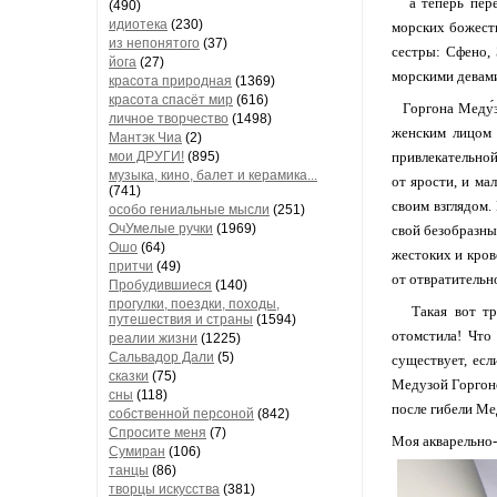
а теперь перен
(490)
идиотека
(230)
морских божеств
из непонятого
(37)
сестры: Сфено,
йога
(27)
морскими девами
красота природная
(1369)
красота спасёт мир
(616)
Горгона Меду́за
личное творчество
(1498)
женским лицом 
Мантэк Чиа
(2)
мои ДРУГИ!
(895)
привлекательной
музыка, кино, балет и керамика...
от ярости, и ма
(741)
своим взглядом.
особо гениальные мысли
(251)
ОчУмелые ручки
(1969)
свой безобразны
Ошо
(64)
жестоких и кров
притчи
(49)
от отвратительн
Пробудившиеся
(140)
прогулки, поездки, походы,
Такая вот траг
путешествия и страны
(1594)
отомстила! Что
реалии жизни
(1225)
Сальвадор Дали
(5)
существует, есл
сказки
(75)
Медузой Горгоно
сны
(118)
после гибели Ме
собственной персоной
(842)
Спросите меня
(7)
Моя акварельно
Сумиран
(106)
танцы
(86)
творцы искусства
(381)