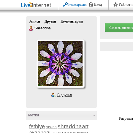
Регистрация
Вход
Рейтинги
Записи
Друзья
Комментарии
Создать дневник
Shraddha
В друзья
Метки
-
Разреша
shraddhaart
fethiye
ruskea
акварель
акрил