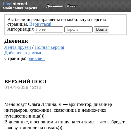
Live
Internet
Дневники
Личка
мобильная версия
Вы были перенаправлены на мобильную версию
страницы.
Вернуться!
Авторизация
Дневник
Лента друзей
/
Полная версия
Добавить в друзья
Страницы:
раньше»
ВЕРХНИЙ ПОСТ
01-01-2038 12:12
Меня зовут Ольга Лялина. Я — архитектор, дизайнер
интерьеров, художница, сказочница и немножечко
путешественница))).
В дневнике, в основном и пишу на эти темы + что взбредёт
голову + личное на память))).