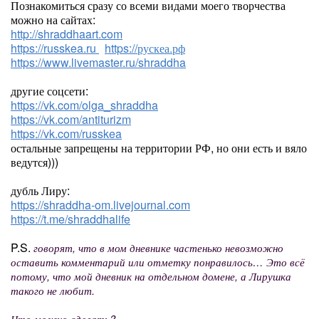
Познакомиться сразу со всеми видами моего творчества
можно на сайтах:
http://shraddhaart.com
https://russkea.ru
https://рускеа.рф
https://www.livemaster.ru/shraddha
другие соцсети:
https://vk.com/olga_shraddha
https://vk.com/antiturizm
https://vk.com/russkea
остальные запрещены на территории РФ, но они есть и вяло
ведутся)))
дубль Лиру:
https://shraddha-om.livejournal.com
https://t.me/shraddhalife
P.S.
говорят, что в мом дневнике частенько невозможно
оставить комментарий или отметку понравилось… Это всё
потому, что мой дневник на отдельном домене, а Лирушка
такого не любит.
Что можно сделать?