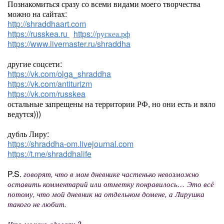
Познакомиться сразу со всеми видами моего творчества
можно на сайтах:
http://shraddhaart.com
https://russkea.ru
https://рускеа.рф
https://www.livemaster.ru/shraddha
другие соцсети:
https://vk.com/olga_shraddha
https://vk.com/antiturizm
https://vk.com/russkea
остальные запрещены на территории РФ, но они есть и вяло
ведутся)))
дубль Лиру:
https://shraddha-om.livejournal.com
https://t.me/shraddhalife
P.S.
говорят, что в мом дневнике частенько невозможно
оставить комментарий или отметку понравилось… Это всё
потому, что мой дневник на отдельном домене, а Лирушка
такого не любит.
Что можно сделать?