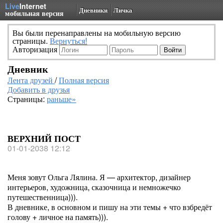
Live
Internet
Дневники
Личка
мобильная версия
Вы были перенаправлены на мобильную версию
страницы.
Вернуться!
Авторизация
Дневник
Лента друзей
/
Полная версия
Добавить в друзья
Страницы:
раньше»
ВЕРХНИЙ ПОСТ
01-01-2038 12:12
Меня зовут Ольга Лялина. Я — архитектор, дизайнер
интерьеров, художница, сказочница и немножечко
путешественница))).
В дневнике, в основном и пишу на эти темы + что взбредёт
голову + личное на память))).