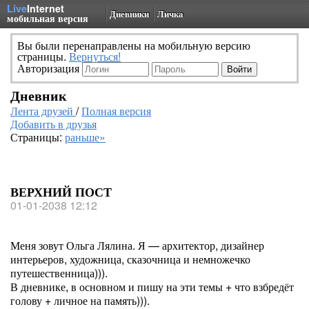
Live
Internet
Дневники
Личка
мобильная версия
Вы были перенаправлены на мобильную версию
страницы.
Вернуться!
Авторизация
Дневник
Лента друзей
/
Полная версия
Добавить в друзья
Страницы:
раньше»
ВЕРХНИЙ ПОСТ
01-01-2038 12:12
Меня зовут Ольга Лялина. Я — архитектор, дизайнер
интерьеров, художница, сказочница и немножечко
путешественница))).
В дневнике, в основном и пишу на эти темы + что взбредёт
голову + личное на память))).