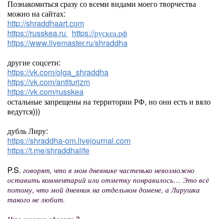
Познакомиться сразу со всеми видами моего творчества
можно на сайтах:
http://shraddhaart.com
https://russkea.ru
https://рускеа.рф
https://www.livemaster.ru/shraddha
другие соцсети:
https://vk.com/olga_shraddha
https://vk.com/antiturizm
https://vk.com/russkea
остальные запрещены на территории РФ, но они есть и вяло
ведутся)))
дубль Лиру:
https://shraddha-om.livejournal.com
https://t.me/shraddhalife
P.S.
говорят, что в мом дневнике частенько невозможно
оставить комментарий или отметку понравилось… Это всё
потому, что мой дневник на отдельном домене, а Лирушка
такого не любит.
Что можно сделать?