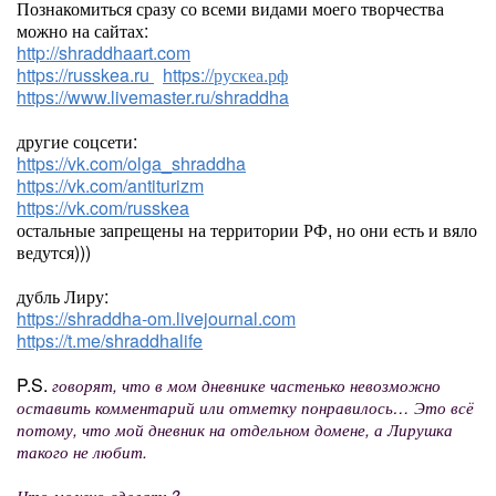
Познакомиться сразу со всеми видами моего творчества
можно на сайтах:
http://shraddhaart.com
https://russkea.ru
https://рускеа.рф
https://www.livemaster.ru/shraddha
другие соцсети:
https://vk.com/olga_shraddha
https://vk.com/antiturizm
https://vk.com/russkea
остальные запрещены на территории РФ, но они есть и вяло
ведутся)))
дубль Лиру:
https://shraddha-om.livejournal.com
https://t.me/shraddhalife
P.S.
говорят, что в мом дневнике частенько невозможно
оставить комментарий или отметку понравилось… Это всё
потому, что мой дневник на отдельном домене, а Лирушка
такого не любит.
Что можно сделать?