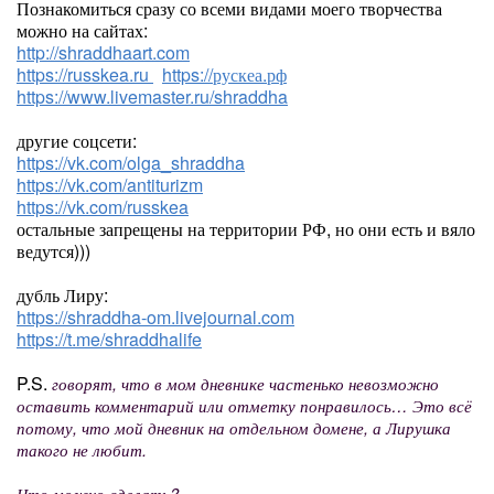
Познакомиться сразу со всеми видами моего творчества
можно на сайтах:
http://shraddhaart.com
https://russkea.ru
https://рускеа.рф
https://www.livemaster.ru/shraddha
другие соцсети:
https://vk.com/olga_shraddha
https://vk.com/antiturizm
https://vk.com/russkea
остальные запрещены на территории РФ, но они есть и вяло
ведутся)))
дубль Лиру:
https://shraddha-om.livejournal.com
https://t.me/shraddhalife
P.S.
говорят, что в мом дневнике частенько невозможно
оставить комментарий или отметку понравилось… Это всё
потому, что мой дневник на отдельном домене, а Лирушка
такого не любит.
Что можно сделать?