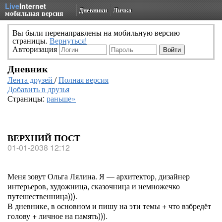
Live
Internet
Дневники
Личка
мобильная версия
Вы были перенаправлены на мобильную версию
страницы.
Вернуться!
Авторизация
Дневник
Лента друзей
/
Полная версия
Добавить в друзья
Страницы:
раньше»
ВЕРХНИЙ ПОСТ
01-01-2038 12:12
Меня зовут Ольга Лялина. Я — архитектор, дизайнер
интерьеров, художница, сказочница и немножечко
путешественница))).
В дневнике, в основном и пишу на эти темы + что взбредёт
голову + личное на память))).