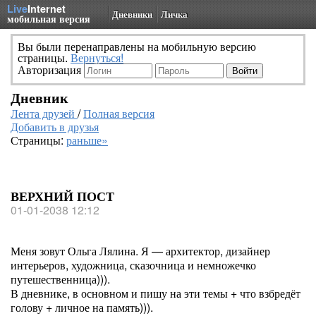
Live
Internet
Дневники
Личка
мобильная версия
Вы были перенаправлены на мобильную версию
страницы.
Вернуться!
Авторизация
Дневник
Лента друзей
/
Полная версия
Добавить в друзья
Страницы:
раньше»
ВЕРХНИЙ ПОСТ
01-01-2038 12:12
Меня зовут Ольга Лялина. Я — архитектор, дизайнер
интерьеров, художница, сказочница и немножечко
путешественница))).
В дневнике, в основном и пишу на эти темы + что взбредёт
голову + личное на память))).