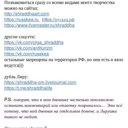
Познакомиться сразу со всеми видами моего творчества
можно на сайтах:
http://shraddhaart.com
https://russkea.ru
https://рускеа.рф
https://www.livemaster.ru/shraddha
другие соцсети:
https://vk.com/olga_shraddha
https://vk.com/antiturizm
https://vk.com/russkea
остальные запрещены на территории РФ, но они есть и вяло
ведутся)))
дубль Лиру:
https://shraddha-om.livejournal.com
https://t.me/shraddhalife
P.S.
говорят, что в мом дневнике частенько невозможно
оставить комментарий или отметку понравилось… Это всё
потому, что мой дневник на отдельном домене, а Лирушка
такого не любит.
Что можно сделать?