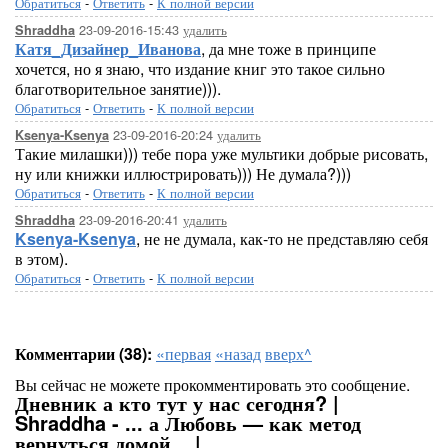
Обратиться
-
Ответить
-
К полной версии
23-09-2016-15:43
удалить
Shraddha
Катя_Дизайнер_Иванова
, да мне тоже в принципе
хочется, но я знаю, что издание книг это такое сильно
благотворительное занятие))).
Обратиться
-
Ответить
-
К полной версии
23-09-2016-20:24
удалить
Ksenya-Ksenya
Такие милашки))) тебе пора уже мультики добрые рисовать,
ну или книжки иллюстрировать))) Не думала?)))
Обратиться
-
Ответить
-
К полной версии
23-09-2016-20:41
удалить
Shraddha
Ksenya-Ksenya
, не не думала, как-то не представляю себя
в этом).
Обратиться
-
Ответить
-
К полной версии
Комментарии (38):
«первая
«назад
вверх^
Вы сейчас не можете прокомментировать это сообщение.
Дневник а кто тут у нас сегодня? |
Shraddha - ... а Любовь — как метод
вернуться домой... |