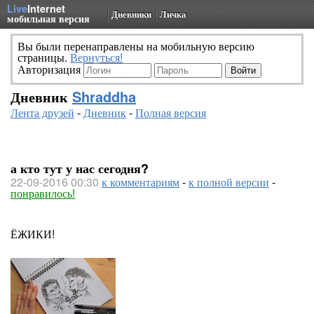
Live
Internet
Дневники
Личка
мобильная версия
Вы были перенаправлены на мобильную версию
страницы.
Вернуться!
Авторизация
Дневник
Shraddha
Лента друзей
-
Дневник
-
Полная версия
а кто тут у нас сегодня?
22-09-2016 00:30
к комментариям
-
к полной версии
-
понравилось!
ЁЖИКИ!