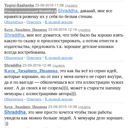
23-09-2016-11:58
удалить
Yogini-Sashenka
Shraddha
, давааай, мне все
Ответ на комментарий Shraddha
#
нравятся развешу их у себя по белым стенам.
Обратиться
-
Ответить
-
К полной версии
23-09-2016-12:19
удалить
Катя_Дизайнер_Иванова
Shraddha
, мне вот думается, что тебе было бы хорошо взять
какую-то сказку и проиллюстрировать, а потом отнести в
издательства, предложить т.к. хорошие детские книжки
всегда востребованы.
Обратиться
-
Ответить
-
К полной версии
23-09-2016-12:48
удалить
Shraddha
Катя_Дизайнер_Иванова
, это как бы всё из серии идей,
которые хорошие, но от них у меня ничего не горит внутри,
да и по выгоде — обхохочешься все эти иллюстрации чужих
книг. А до своих я не созрела)))), может в старости напишу
мемуары с иллюстрациями автора))).
Обратиться
-
Ответить
-
К полной версии
23-09-2016-15:38
удалить
Катя_Дизайнер_Иванова
Shraddha
, это мне просто хочется чтобы твои работы
увидела как можно больше людей. А мемуары дело хорошее.
:))