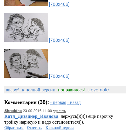
[700x466]
[700x466]
[700x466]
вверх^
к полной версии
понравилось!
в evernote
Комментарии (38):
«первая
«назад
23-09-2016-11:00
удалить
Shraddha
Катя_Дизайнер_Иванова
, держусь))))))) ещё парочку
тройку нарисую и надо остановиться))).
Обратиться
-
Ответить
-
К полной версии