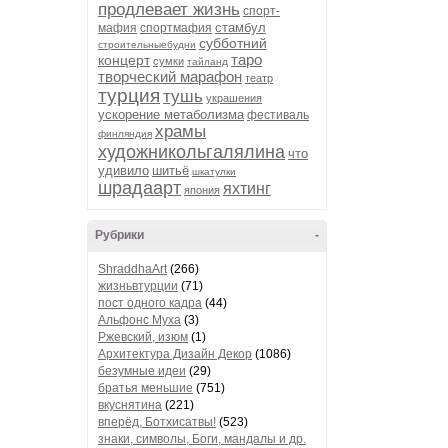
продлевает жизнь
спорт-
стамбул
мафия
спортмафия
субботний
строительныебудни
таро
концерт
сумки
тайланд
творческий марафон
театр
турция
тушь
украшения
ускорение метаболизма
фестиваль
храмы
финляндия
художникольгалялина
что
удивило
шитьё
шкатулки
шрадаарт
яхтинг
япония
Рубрики
-
ShraddhaArt
(266)
жизньвтурции
(71)
пост одного кадра
(44)
Альфонс Муха
(3)
Ржевский, изюм
(1)
Архитектура Дизайн Декор
(1086)
безумные идеи
(29)
братья меньшие
(751)
вкуснятина
(221)
вперёд, Ботхисатвы!
(523)
знаки, символы, Боги, мандалы и др.