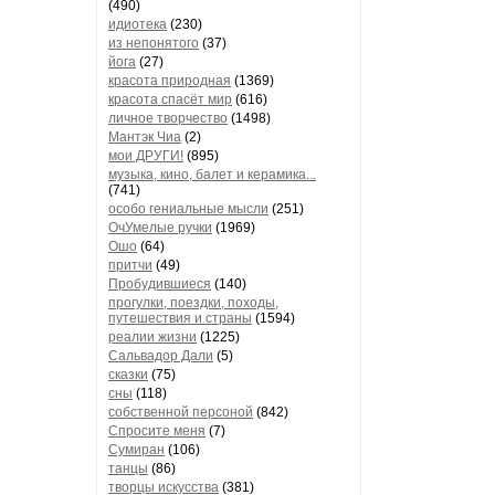
(490)
идиотека
(230)
из непонятого
(37)
йога
(27)
красота природная
(1369)
красота спасёт мир
(616)
личное творчество
(1498)
Мантэк Чиа
(2)
мои ДРУГИ!
(895)
музыка, кино, балет и керамика...
(741)
особо гениальные мысли
(251)
ОчУмелые ручки
(1969)
Ошо
(64)
притчи
(49)
Пробудившиеся
(140)
прогулки, поездки, походы,
путешествия и страны
(1594)
реалии жизни
(1225)
Сальвадор Дали
(5)
сказки
(75)
сны
(118)
собственной персоной
(842)
Спросите меня
(7)
Сумиран
(106)
танцы
(86)
творцы искусства
(381)