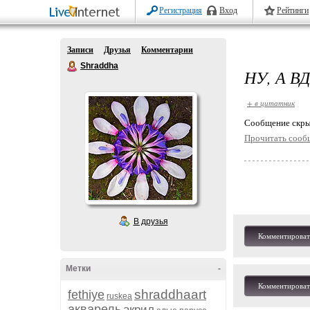
Регистрация
Вход
Рейтинги
Записи
Друзья
Комментарии
Shraddha
НУ, А В
+ в цитатник
Cообщение скры
Прочитать сооб
В друзья
Комментироват
Метки
-
Комментироват
shraddhaart
fethiye
ruskea
акварель
акрил