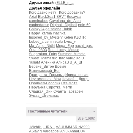
Друзья онлайн
ELLE_n_a
Друзья оффлайн
Кого давно нет?
Кого добавить?
Aziat
BlackSea1
BRVT
Bucavca
carminaboo
Cayetana_de_Alba
contredanse
Digiholl_Digiholl
eole-69
Galaxy24
galselena
Habik
Happy_karma
Inachka
Inspired_by_Mystery
Kelen
KZOTR
Lebed_a
Lemniscata
Lynx_y
Ma_Atmo_Nidhi
Mega_Ego
nacht_gast
Olka_0803
Red_Lucky_Mouse
Sugarplum_Fairy
Summer_Miracle
Sweet_Mama
tric_trac
ValeZ
XoID
YuliaM
Алёника
АлисаВ
В_А_Ш
Вервие_Витое
Время
Выпивающий_Бог
Гражданка_Горыныч
Ирина_новая
Неугомонная_Моя
Ночной__Дождь
Оранжевы Йослик
Отя-Мотя
Перуанка
Сиротка_Мегги
Сладкая_Энн
Суанта
Тартарен
Эльза_Штельмах
Постоянные читатели
-
Все (1686)
-Michik-
-_IRA_-
AAUUMM
ARINA999
ASlaviN
Aardappel
Anju-
AnnaD04