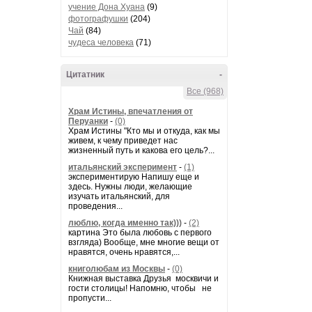
учение Дона Хуана
(9)
фотографушки
(204)
Чай
(84)
чудеса человека
(71)
Цитатник
-
Все (968)
Храм Истины, впечатления от
Перуанки
-
(0)
Храм Истины "Кто мы и откуда, как мы
живем, к чему приведет нас
жизненный путь и какова его цель?...
итальянский эксперимент
-
(1)
экспериментирую Напишу еще и
здесь. Нужны люди, желающие
изучать итальянский, для
проведения...
люблю, когда именно так)))
-
(2)
картина Это была любовь с первого
взгляда) Вообще, мне многие вещи от
нравятся, очень нравятся,...
книголюбам из Москвы
-
(0)
Книжная выставка Друзья москвичи и
гости столицы! Напомню, чтобы не
пропусти...