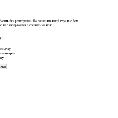
авить без регистрации. На дополнительной странице Вам
волы с изображения в специальное поле.
у:
 ссылку
омментарии
нку