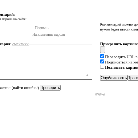
ентарий:
 пароль на сайте:
Комментарий можно доб
нужно будет ввести сим
Напоминание пароля
тария:
смайлики
Прикрепить картинк
Переводить URL в
Подписаться на к
Подписать карти
рафии: (найти ошибки)