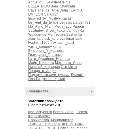
Apple_of_Eve
Aster-Deiniz
BELLA_DIDO
Bom_Shankahr
Cayetana_de_Alba
Didia
FLA_VIA
GN_EGN
Galaxy24
Inspired_by_Mystery
Kailash
Le_vent_du_temps
Lemniscata
Lena31
Ma_Atmo_Nidhi
Mega_Ego
Pappus
Savitridevi
Silver_Foxxy
Van-Toi-Ra
Wolodin-de-Mort
Yogini-Sashenka
asmirka
black_koroleva
fenai
luzik
lyudmila1209
mjv
nacht_gast
vasily_sergeev
xama
Виктория_Махракова
Гражданка_Горыныч
Катя_Дизайнер_Иванова
Майя_Шипеева
Механика_Снов
Николай_Кофырин
Отя-Мотя
Погода_в_Индии
Подарки_своими_руками
Тимка61
Яло-Радужное_Крыло
Сообщества
-
Участник сообществ
(Всего в списке: 20)
про_искусство
Восток-Запад-Север-
Юг
вязалочки
Сообщество_Мандалистов
ЖИВАЯ_ЭТИЧНАЯ_КОСМЕТИКА
_В_И_Н_Т_А_Ж_
Полезная_флора