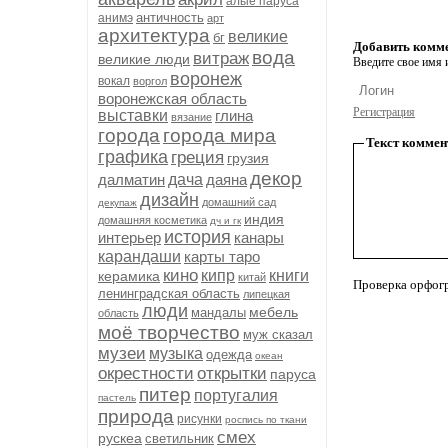
алые паруса
античность
анимэ
арт
архитектура
великие
бг
Добавить комм
вода
витраж
великие люди
Введите свое имя и
воронеж
вокал
воргол
воронежская область
Регистрация
выставки
глина
вязание
города
города мира
Текст коммен
графика
греция
грузия
декор
далматин
дача
даяна
дизайн
домашний сад
декупаж
индия
домашняя косметика
дч и гк
история
интерьер
канары
карандаши
карты таро
кино
кипр
книги
керамика
китай
Проверка орфог
ленинградская область
липецкая
люди
мебель
мандалы
область
моё творчество
муж сказал
музеи
музыка
одежда
океан
окрестности
открытки
паруса
питер
португалия
пастель
природа
рисунки
роспись по ткани
смех
рускеа
светильник