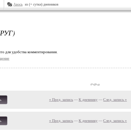
Авось
из (+ сутки) дневников
ДРУГ)
то для удобства комментирования.
щение
« Пред. запись
—
К дневнику
—
След. запись »
ь
« Пред. запись
—
К дневнику
—
След. запись »
ь