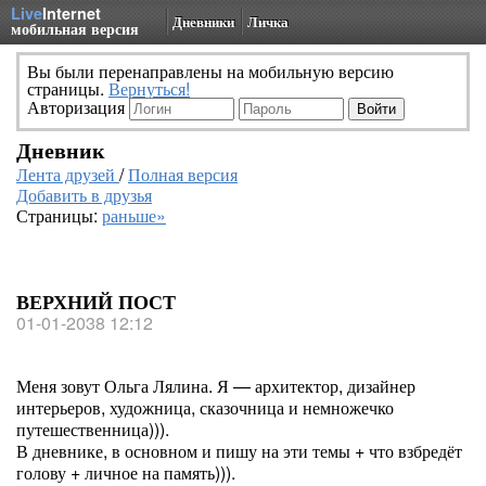
Live
Internet
Дневники
Личка
мобильная версия
Вы были перенаправлены на мобильную версию
страницы.
Вернуться!
Авторизация
Дневник
Лента друзей
/
Полная версия
Добавить в друзья
Страницы:
раньше»
ВЕРХНИЙ ПОСТ
01-01-2038 12:12
Меня зовут Ольга Лялина. Я — архитектор, дизайнер
интерьеров, художница, сказочница и немножечко
путешественница))).
В дневнике, в основном и пишу на эти темы + что взбредёт
голову + личное на память))).