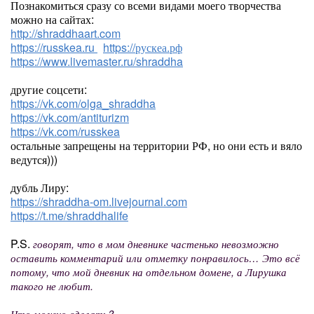
Познакомиться сразу со всеми видами моего творчества
можно на сайтах:
http://shraddhaart.com
https://russkea.ru
https://рускеа.рф
https://www.livemaster.ru/shraddha
другие соцсети:
https://vk.com/olga_shraddha
https://vk.com/antiturizm
https://vk.com/russkea
остальные запрещены на территории РФ, но они есть и вяло
ведутся)))
дубль Лиру:
https://shraddha-om.livejournal.com
https://t.me/shraddhalife
P.S.
говорят, что в мом дневнике частенько невозможно
оставить комментарий или отметку понравилось… Это всё
потому, что мой дневник на отдельном домене, а Лирушка
такого не любит.
Что можно сделать?