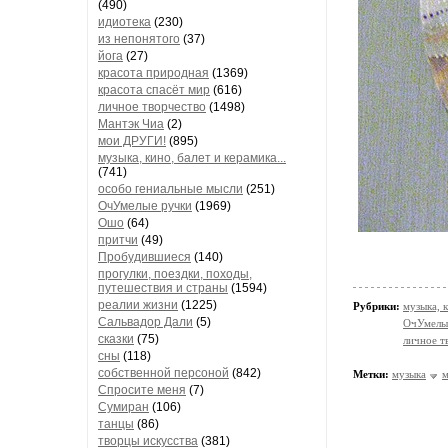
(490)
идиотека
(230)
из непонятого
(37)
йога
(27)
красота природная
(1369)
красота спасёт мир
(616)
личное творчество
(1498)
Мантэк Чиа
(2)
мои ДРУГИ!
(895)
музыка, кино, балет и керамика...
(741)
особо гениальные мысли
(251)
ОчУмелые ручки
(1969)
Ошо
(64)
притчи
(49)
Пробудившиеся
(140)
прогулки, поездки, походы,
путешествия и страны
(1594)
реалии жизни
(1225)
Рубрики:
музыка, к
Сальвадор Дали
(5)
ОчУмелы
сказки
(75)
личное т
сны
(118)
собственной персоной
(842)
Метки:
музыка
м
Спросите меня
(7)
Сумиран
(106)
танцы
(86)
творцы искусства
(381)