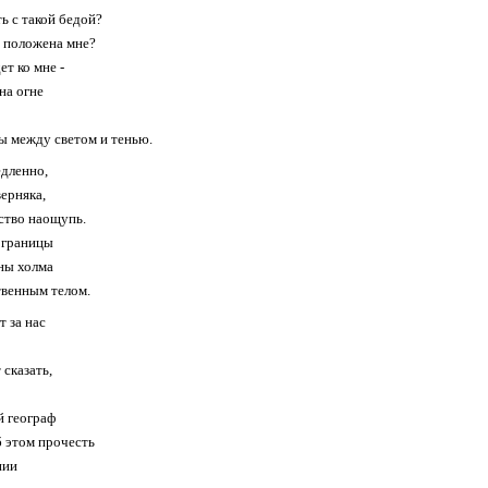
ь с такой бедой?
ь положена мне?
ет ко мне -
на огне
ы между светом и тенью.
дленно,
ерняка,
ство наощупь.
 границы
ны холма
твенным телом.
т за нас
 сказать,
 географ
 этом прочесть
нии