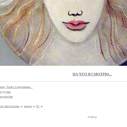
НА ЧТО Я СМОТРЮ...
ино, балет и керамика...
е ручки
ворчество
оё творчество
акрил
бг