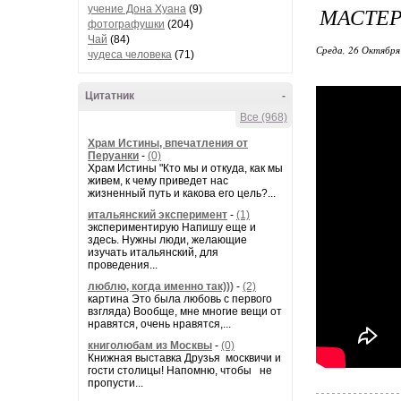
МАСТЕР
учение Дона Хуана
(9)
фотографушки
(204)
Чай
(84)
Среда, 26 Октября
чудеса человека
(71)
Цитатник
-
Все (968)
Храм Истины, впечатления от
Перуанки
-
(0)
Храм Истины "Кто мы и откуда, как мы
живем, к чему приведет нас
жизненный путь и какова его цель?...
итальянский эксперимент
-
(1)
экспериментирую Напишу еще и
здесь. Нужны люди, желающие
изучать итальянский, для
проведения...
люблю, когда именно так)))
-
(2)
картина Это была любовь с первого
взгляда) Вообще, мне многие вещи от
нравятся, очень нравятся,...
книголюбам из Москвы
-
(0)
Книжная выставка Друзья москвичи и
гости столицы! Напомню, чтобы не
пропусти...