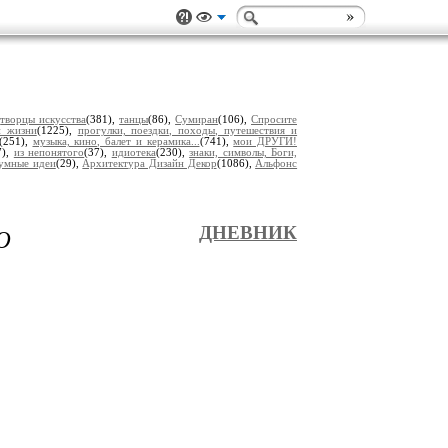
,
творцы искусства
(381),
танцы
(86),
Сумиран
(106),
Спросите
и жизни
(1225),
прогулки, поездки, походы, путешествия и
(251),
музыка, кино, балет и керамика...
(741),
мои ДРУГИ!
7),
из непонятого
(37),
идиотека
(230),
знаки, символы, Боги,
умные идеи
(29),
Архитектура Дизайн Декор
(1086),
Альфонс
Ю
ДНЕВНИК