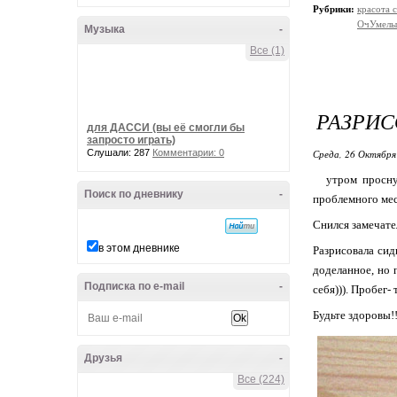
Рубрики:
красота 
ОчУмелы
Музыка
-
Все (1)
РАЗРИС
для ДАССИ (вы её смогли бы
запросто играть)
Слушали: 287
Комментарии: 0
Среда, 26 Октября
утром проснула
Поиск по дневнику
-
проблемного мест
Снился замечате
в этом дневнике
Разрисовала сид
доделанное, но 
Подписка по e-mail
-
себя))). Пробег- 
Будьте здоровы!!
Друзья
-
Все (224)