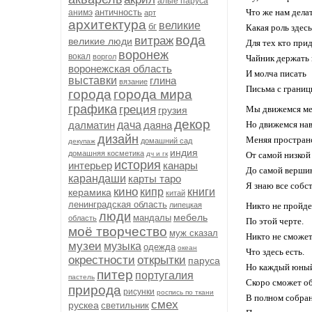
алые паруса
античность
Что же нам делат
анимэ
арт
архитектура
великие
бг
Какая роль здес
вода
витраж
великие люди
Для тех кто прид
воронеж
вокал
воргол
Чайник держать 
воронежская область
И молча писать
выставки
глина
вязание
Письма с границ
города
города мира
графика
греция
Мы движемся ме
грузия
декор
далматин
дача
даяна
Но движемся нав
дизайн
Меняя простран
домашний сад
декупаж
индия
домашняя косметика
дч и гк
От самой низкой
история
интерьер
канары
До самой верши
карандаши
карты таро
Я знаю все собс
кино
кипр
книги
керамика
китай
ленинградская область
липецкая
Никто не пройде
люди
мебель
мандалы
область
По этой черте.
моё творчество
муж сказал
Никто не сможет
музеи
музыка
одежда
океан
Что здесь есть.
окрестности
открытки
паруса
Но каждый юный
питер
португалия
пастель
Скоро сможет об
природа
рисунки
роспись по ткани
В полном собра
смех
рускеа
светильник