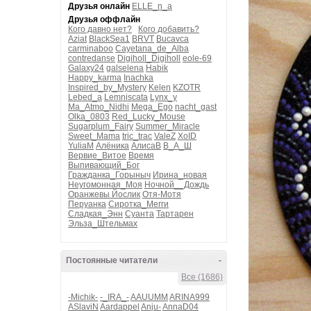
Друзья онлайн
ELLE_n_a
Друзья оффлайн
Кого давно нет?
Кого добавить?
Aziat
BlackSea1
BRVT
Bucavca
carminaboo
Cayetana_de_Alba
contredanse
Digiholl_Digiholl
eole-69
Galaxy24
galselena
Habik
Happy_karma
Inachka
Inspired_by_Mystery
Kelen
KZOTR
Lebed_a
Lemniscata
Lynx_y
Ma_Atmo_Nidhi
Mega_Ego
nacht_gast
Olka_0803
Red_Lucky_Mouse
Sugarplum_Fairy
Summer_Miracle
Sweet_Mama
tric_trac
ValeZ
XoID
YuliaM
Алёника
АлисаВ
В_А_Ш
Вервие_Витое
Время
Выпивающий_Бог
Гражданка_Горыныч
Ирина_новая
Неугомонная_Моя
Ночной__Дождь
Оранжевы Йослик
Отя-Мотя
Перуанка
Сиротка_Мегги
Сладкая_Энн
Суанта
Тартарен
Эльза_Штельмах
Постоянные читатели
-
Все (1686)
-Michik-
-_IRA_-
AAUUMM
ARINA999
ASlaviN
Aardappel
Anju-
AnnaD04