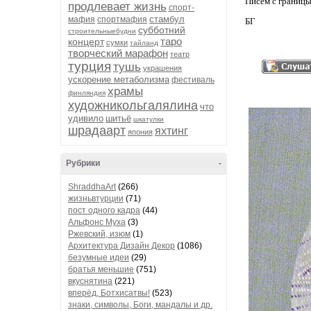
Писем с границы
продлевает жизнь
спорт-
стамбул
мафия
спортмафия
БГ
субботний
строительныебудни
таро
концерт
сумки
тайланд
творческий марафон
театр
турция
тушь
украшения
ускорение метаболизма
фестиваль
храмы
финляндия
художникольгалялина
что
удивило
шитьё
шкатулки
шрадаарт
яхтинг
япония
Рубрики
-
ShraddhaArt
(266)
жизньвтурции
(71)
пост одного кадра
(44)
Альфонс Муха
(3)
Ржевский, изюм
(1)
Архитектура Дизайн Декор
(1086)
безумные идеи
(29)
братья меньшие
(751)
вкуснятина
(221)
вперёд, Ботхисатвы!
(523)
знаки, символы, Боги, мандалы и др.