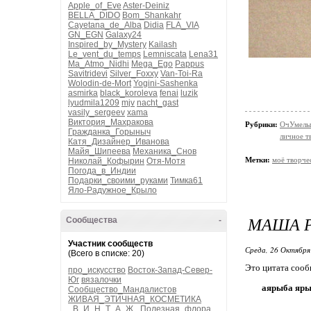
Apple_of_Eve
Aster-Deiniz
BELLA_DIDO
Bom_Shankahr
Cayetana_de_Alba
Didia
FLA_VIA
GN_EGN
Galaxy24
Inspired_by_Mystery
Kailash
Le_vent_du_temps
Lemniscata
Lena31
Ma_Atmo_Nidhi
Mega_Ego
Pappus
Savitridevi
Silver_Foxxy
Van-Toi-Ra
Wolodin-de-Mort
Yogini-Sashenka
asmirka
black_koroleva
fenai
luzik
lyudmila1209
mjv
nacht_gast
vasily_sergeev
xama
Виктория_Махракова
Рубрики:
ОчУмелы
Гражданка_Горыныч
личное т
Катя_Дизайнер_Иванова
Майя_Шипеева
Механика_Снов
Метки:
моё творче
Николай_Кофырин
Отя-Мотя
Погода_в_Индии
Подарки_своими_руками
Тимка61
Яло-Радужное_Крыло
МАША Р
Сообщества
-
Участник сообществ
Среда, 26 Октября
(Всего в списке: 20)
Это цитата соо
про_искусство
Восток-Запад-Север-
Юг
вязалочки
аярыба яры
Сообщество_Мандалистов
ЖИВАЯ_ЭТИЧНАЯ_КОСМЕТИКА
_В_И_Н_Т_А_Ж_
Полезная_флора