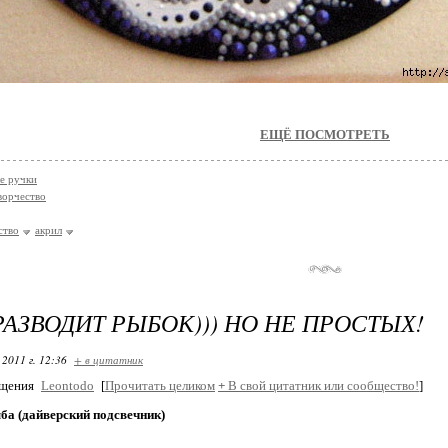
ЕЩЁ ПОСМОТРЕТЬ
е ручки
ворчество
ство
акрил
АЗВОДИТ РЫБОК))) НО НЕ ПРОСТЫХ!
 2011 г. 12:36
+ в цитатник
бщения
Leontodo
[
Прочитать целиком
+
В свой цитатник или сообщество!
]
ба (дайверский подсвечник)