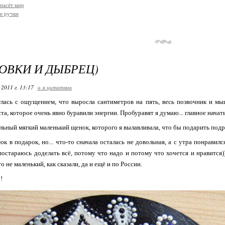
спасёт мир
е ручки
ОВКИ И ДЫБРЕЦ)
 2011 г. 13:17
+ в цитатник
сь с ощущением, что выросла сантиметров на пять, весь позвочник и мыш
а, которое очень явно буравили энергии. Пробуравят я думаю... главное начать
льный мягкий маленький щенок, которого я вылавливала, что бы подарить подру
юк в подарок, но... что-то сначала осталась не довольная, а с утра понравилс
постараюсь доделать всё, потому что надо и потому что хочется и нравится))
то не маленький, как сказали, да и ещё и по России.
!