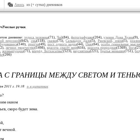
Авось
из (+ сутки) дневников
чУмелые ручки
.
этом дневнике:
чудеса человека
(71),
Чай
(84),
фотографушки
(204),
учение Дона Хуана
(9)
ной персоной
(842),
сны
(118),
сказки
(75),
Сальвадор Дали
(5),
Ржевский, изюм
(1),
реали
будившиеся
(140),
притчи
(49),
пост одного кадра
(44),
Ошо
(64),
особо гениальные мысли
(2),
личное творчество
(1498),
красота спасёт мир
(616),
красота природная
(1369),
йога
(2
),
жизньвтурции
(71),
вперёд, Ботхисатвы!
(523),
вкуснятина
(221),
братья меньшие
(751),
без
Art
(266)
 С ГРАНИЦЫ МЕЖДУ СВЕТОМ И ТЕНЬ
ря 2011 г. 19:38
+ в цитатник
ю?
оим окном
ев, скоро будет зима.
ой,
т вечной.
нем