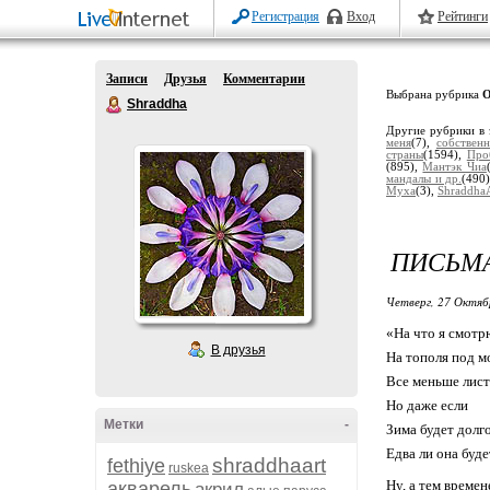
Регистрация
Вход
Рейтинги
Записи
Друзья
Комментарии
Выбрана рубрика
О
Shraddha
Другие рубрики в 
меня
(7),
собствен
страны
(1594),
Про
(895),
Мантэк Чиа
мандалы и др.
(490
Муха
(3),
Shraddha
ПИСЬМА
Четверг, 27 Октяб
«На что я смотр
В друзья
На тополя под м
Все меньше листь
Но даже если
Метки
-
Зима будет долг
Едва ли она буде
shraddhaart
fethiye
ruskea
Ну, а тем време
акварель
акрил