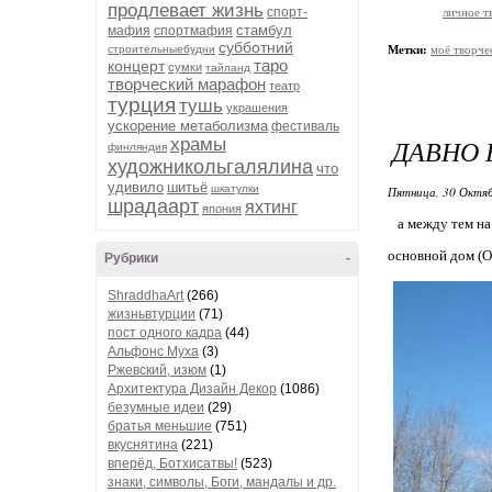
продлевает жизнь
спорт-
личное т
стамбул
мафия
спортмафия
субботний
строительныебудни
Метки:
моё творче
таро
концерт
сумки
тайланд
творческий марафон
театр
турция
тушь
украшения
ускорение метаболизма
фестиваль
ДАВНО 
храмы
финляндия
художникольгалялина
что
удивило
шитьё
шкатулки
Пятница, 30 Октяб
шрадаарт
яхтинг
япония
а между тем на 
основной дом (О
Рубрики
-
ShraddhaArt
(266)
жизньвтурции
(71)
пост одного кадра
(44)
Альфонс Муха
(3)
Ржевский, изюм
(1)
Архитектура Дизайн Декор
(1086)
безумные идеи
(29)
братья меньшие
(751)
вкуснятина
(221)
вперёд, Ботхисатвы!
(523)
знаки, символы, Боги, мандалы и др.