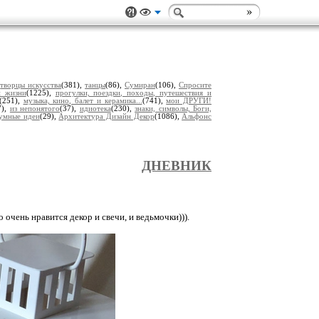
,
творцы искусства
(381),
танцы
(86),
Сумиран
(106),
Спросите
и жизни
(1225),
прогулки, поездки, походы, путешествия и
(251),
музыка, кино, балет и керамика...
(741),
мои ДРУГИ!
7),
из непонятого
(37),
идиотека
(230),
знаки, символы, Боги,
умные идеи
(29),
Архитектура Дизайн Декор
(1086),
Альфонс
ДНЕВНИК
 очень нравится декор и свечи, и ведьмочки))).