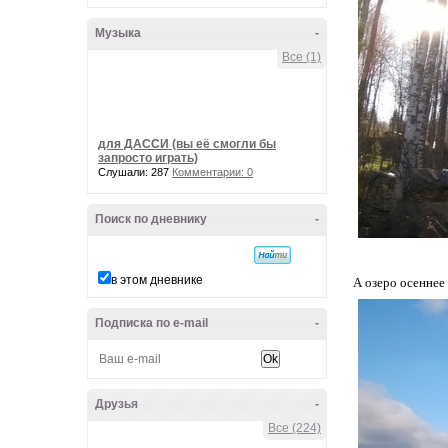
Музыка
-
Все (1)
для ДАССИ (вы её смогли бы
запросто играть)
Слушали: 287
Комментарии: 0
Поиск по дневнику
-
в этом дневнике
А озеро осеннее в
Подписка по e-mail
-
Друзья
-
Все (224)