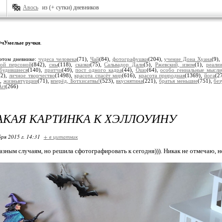
Авось
из (+ сутки) дневников
чУмелые ручки
.
этом дневнике:
чудеса человека
(71),
Чай
(84),
фотографушки
(204),
учение Дона Хуана
(9)
ной персоной
(842),
сны
(118),
сказки
(75),
Сальвадор Дали
(5),
Ржевский, изюм
(1),
реали
будившиеся
(140),
притчи
(49),
пост одного кадра
(44),
Ошо
(64),
особо гениальные мысли
(2),
личное творчество
(1498),
красота спасёт мир
(616),
красота природная
(1369),
йога
(2
),
жизньвтурции
(71),
вперёд, Ботхисатвы!
(523),
вкуснятина
(221),
братья меньшие
(751),
без
Art
(266)
ТАКАЯ КАРТИНКА К ХЭЛЛОУИНУ
ря 2015 г. 14:31
+ в цитатник
зным случаям, но решила сфотографировать к сегодня))). Никак не отмечаю, но