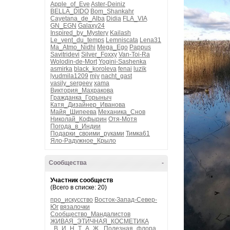
Apple_of_Eve
Aster-Deiniz
BELLA_DIDO
Bom_Shankahr
Cayetana_de_Alba
Didia
FLA_VIA
GN_EGN
Galaxy24
Inspired_by_Mystery
Kailash
Le_vent_du_temps
Lemniscata
Lena31
Ma_Atmo_Nidhi
Mega_Ego
Pappus
Savitridevi
Silver_Foxxy
Van-Toi-Ra
Wolodin-de-Mort
Yogini-Sashenka
asmirka
black_koroleva
fenai
luzik
lyudmila1209
mjv
nacht_gast
vasily_sergeev
xama
Виктория_Махракова
Гражданка_Горыныч
Катя_Дизайнер_Иванова
Майя_Шипеева
Механика_Снов
Николай_Кофырин
Отя-Мотя
Погода_в_Индии
Подарки_своими_руками
Тимка61
Яло-Радужное_Крыло
Сообщества
-
Участник сообществ
(Всего в списке: 20)
про_искусство
Восток-Запад-Север-
Юг
вязалочки
Сообщество_Мандалистов
ЖИВАЯ_ЭТИЧНАЯ_КОСМЕТИКА
_В_И_Н_Т_А_Ж_
Полезная_флора