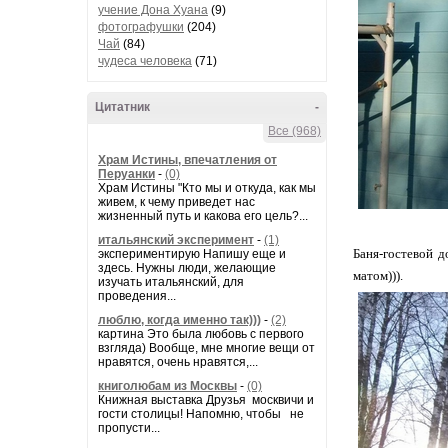
учение Дона Хуана
(9)
фотографушки
(204)
Чай
(84)
чудеса человека
(71)
Цитатник
-
Все (968)
Храм Истины, впечатления от
Перуанки
-
(0)
Храм Истины "Кто мы и откуда, как мы
живем, к чему приведет нас
жизненный путь и какова его цель?...
итальянский эксперимент
-
(1)
Баня-гостевой 
экспериментирую Напишу еще и
здесь. Нужны люди, желающие
матом))).
изучать итальянский, для
проведения...
люблю, когда именно так)))
-
(2)
картина Это была любовь с первого
взгляда) Вообще, мне многие вещи от
нравятся, очень нравятся,...
книголюбам из Москвы
-
(0)
Книжная выставка Друзья москвичи и
гости столицы! Напомню, чтобы не
пропусти...