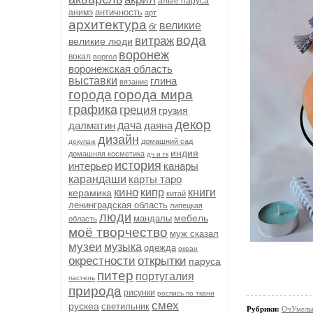
алые паруса
античность
анимэ
арт
архитектура
великие
бг
вода
витраж
великие люди
воронеж
вокал
воргол
воронежская область
выставки
глина
вязание
города
города мира
графика
греция
грузия
декор
далматин
дача
даяна
дизайн
домашний сад
декупаж
индия
домашняя косметика
дч и гк
история
интерьер
канары
карандаши
карты таро
кино
кипр
книги
керамика
китай
ленинградская область
липецкая
люди
мебель
мандалы
область
моё творчество
муж сказал
музеи
музыка
одежда
океан
окрестности
открытки
паруса
питер
португалия
пастель
природа
рисунки
роспись по ткани
смех
рускеа
светильник
Рубрики:
ОчУмелы