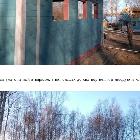
дом уже с печкой в парилке, а вот окошек до сих пор нет, и я негодую и 