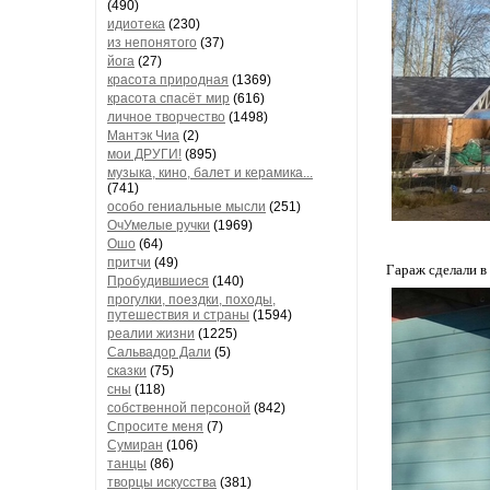
(490)
идиотека
(230)
из непонятого
(37)
йога
(27)
красота природная
(1369)
красота спасёт мир
(616)
личное творчество
(1498)
Мантэк Чиа
(2)
мои ДРУГИ!
(895)
музыка, кино, балет и керамика...
(741)
особо гениальные мысли
(251)
ОчУмелые ручки
(1969)
Ошо
(64)
притчи
(49)
Гараж сделали в
Пробудившиеся
(140)
прогулки, поездки, походы,
путешествия и страны
(1594)
реалии жизни
(1225)
Сальвадор Дали
(5)
сказки
(75)
сны
(118)
собственной персоной
(842)
Спросите меня
(7)
Сумиран
(106)
танцы
(86)
творцы искусства
(381)