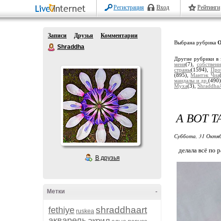
Регистрация
Вход
Рейтинги
Записи
Друзья
Комментарии
Выбрана рубрика
О
Shraddha
Другие рубрики в 
меня
(7),
собствен
страны
(1594),
Про
(895),
Мантэк Чиа
мандалы и др.
(490
Муха
(3),
Shraddha
А ВОТ 
Суббота, 31 Октяб
делала всё по ра
В друзья
Метки
-
shraddhaart
fethiye
ruskea
акварель
акрил