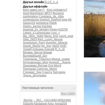
Друзья онлайн
ELLE_n_a
Друзья оффлайн
Кого давно нет?
Кого добавить?
Aziat
BlackSea1
BRVT
Bucavca
carminaboo
Cayetana_de_Alba
contredanse
Digiholl_Digiholl
eole-69
Galaxy24
galselena
Habik
Happy_karma
Inachka
Inspired_by_Mystery
Kelen
KZOTR
Lebed_a
Lemniscata
Lynx_y
Ma_Atmo_Nidhi
Mega_Ego
nacht_gast
Olka_0803
Red_Lucky_Mouse
Sugarplum_Fairy
Summer_Miracle
Sweet_Mama
tric_trac
ValeZ
XoID
YuliaM
Алёника
АлисаВ
В_А_Ш
Вервие_Витое
Время
Выпивающий_Бог
Гражданка_Горыныч
Ирина_новая
Неугомонная_Моя
Ночной__Дождь
Оранжевы Йослик
Отя-Мотя
Перуанка
Сиротка_Мегги
Сладкая_Энн
Суанта
Тартарен
Эльза_Штельмах
Постоянные читатели
-
Все (1686)
-Michik-
-_IRA_-
AAUUMM
ARINA999
ASlaviN
Aardappel
Anju-
AnnaD04