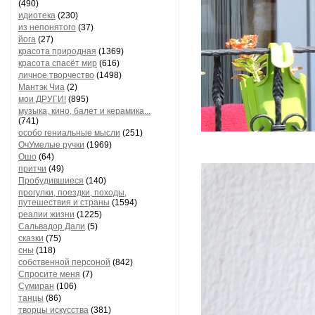
(490)
идиотека
(230)
из непонятого
(37)
йога
(27)
красота природная
(1369)
красота спасёт мир
(616)
личное творчество
(1498)
Мантэк Чиа
(2)
мои ДРУГИ!
(895)
музыка, кино, балет и керамика...
(741)
особо гениальные мысли
(251)
ОчУмелые ручки
(1969)
Ошо
(64)
притчи
(49)
Пробудившиеся
(140)
прогулки, поездки, походы,
путешествия и страны
(1594)
реалии жизни
(1225)
Сальвадор Дали
(5)
сказки
(75)
сны
(118)
собственной персоной
(842)
Спросите меня
(7)
Сумиран
(106)
танцы
(86)
творцы искусства
(381)