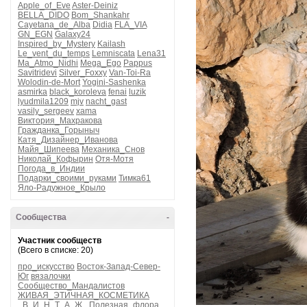
Apple_of_Eve
Aster-Deiniz
BELLA_DIDO
Bom_Shankahr
Cayetana_de_Alba
Didia
FLA_VIA
GN_EGN
Galaxy24
Inspired_by_Mystery
Kailash
Le_vent_du_temps
Lemniscata
Lena31
Ma_Atmo_Nidhi
Mega_Ego
Pappus
Savitridevi
Silver_Foxxy
Van-Toi-Ra
Wolodin-de-Mort
Yogini-Sashenka
asmirka
black_koroleva
fenai
luzik
lyudmila1209
mjv
nacht_gast
vasily_sergeev
xama
Виктория_Махракова
Гражданка_Горыныч
Катя_Дизайнер_Иванова
Майя_Шипеева
Механика_Снов
Николай_Кофырин
Отя-Мотя
Погода_в_Индии
Подарки_своими_руками
Тимка61
Яло-Радужное_Крыло
Сообщества
-
Участник сообществ
(Всего в списке: 20)
про_искусство
Восток-Запад-Север-
Юг
вязалочки
Сообщество_Мандалистов
ЖИВАЯ_ЭТИЧНАЯ_КОСМЕТИКА
_В_И_Н_Т_А_Ж_
Полезная_флора