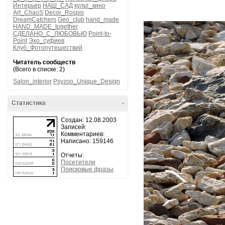
Интерьер
НАШ_САД
культ_кино
Art_ChaoS
Decor_Rospis
DreamCatchers
Geo_club
hand_made
HAND_MADE_together
СДЕЛАНО_С_ЛЮБОВЬЮ
Point-to-
Point
Эхо_суфиев
Клуб_Фотопутешествий
Читатель сообществ
(Всего в списке: 2)
Salon_interior
Psyzoo_Unique_Design
Статистика
-
Создан: 12.08.2003
Записей:
Комментариев:
Написано: 159146
Отчеты:
Посетители
Поисковые фразы