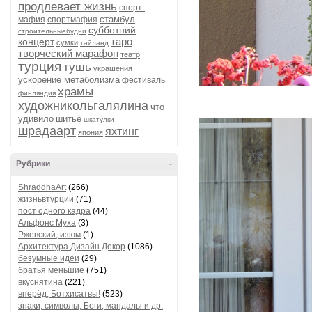
продлевает жизнь
спорт-
стамбул
мафия
спортмафия
субботний
строительныебудни
таро
концерт
сумки
тайланд
творческий марафон
театр
турция
тушь
украшения
ускорение метаболизма
фестиваль
храмы
финляндия
художникольгалялина
что
удивило
шитьё
шкатулки
шрадаарт
яхтинг
япония
Рубрики
-
ShraddhaArt
(266)
жизньвтурции
(71)
пост одного кадра
(44)
Альфонс Муха
(3)
Ржевский, изюм
(1)
Архитектура Дизайн Декор
(1086)
безумные идеи
(29)
братья меньшие
(751)
вкуснятина
(221)
вперёд, Ботхисатвы!
(523)
знаки, символы, Боги, мандалы и др.