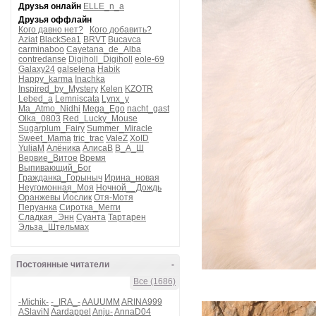
Друзья онлайн
ELLE_n_a
Друзья оффлайн
Кого давно нет?
Кого добавить?
Aziat
BlackSea1
BRVT
Bucavca
carminaboo
Cayetana_de_Alba
contredanse
Digiholl_Digiholl
eole-69
Galaxy24
galselena
Habik
Happy_karma
Inachka
Inspired_by_Mystery
Kelen
KZOTR
Lebed_a
Lemniscata
Lynx_y
Ma_Atmo_Nidhi
Mega_Ego
nacht_gast
Olka_0803
Red_Lucky_Mouse
Sugarplum_Fairy
Summer_Miracle
Sweet_Mama
tric_trac
ValeZ
XoID
YuliaM
Алёника
АлисаВ
В_А_Ш
Вервие_Витое
Время
Выпивающий_Бог
Гражданка_Горыныч
Ирина_новая
Неугомонная_Моя
Ночной__Дождь
Оранжевы Йослик
Отя-Мотя
Перуанка
Сиротка_Мегги
Сладкая_Энн
Суанта
Тартарен
Эльза_Штельмах
Постоянные читатели
-
Все (1686)
-Michik-
-_IRA_-
AAUUMM
ARINA999
ASlaviN
Aardappel
Anju-
AnnaD04