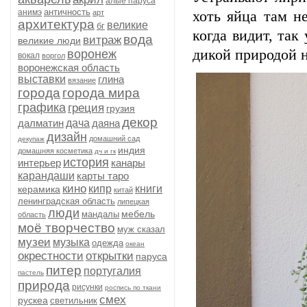
алые паруса
античность
анимэ
арт
хоть яйца там не
архитектура
великие
бг
когда видит, та
вода
витраж
великие люди
дикой природой н
воронеж
вокал
воргол
воронежская область
выставки
глина
вязание
города
города мира
графика
греция
грузия
декор
далматин
дача
даяна
дизайн
домашний сад
декупаж
индия
домашняя косметика
дч и гк
история
интерьер
канары
карандаши
карты таро
кино
кипр
книги
керамика
китай
ленинградская область
липецкая
люди
мебель
мандалы
область
моё творчество
муж сказал
музеи
музыка
одежда
океан
окрестности
открытки
паруса
питер
португалия
пастель
природа
рисунки
роспись по ткани
смех
рускеа
светильник