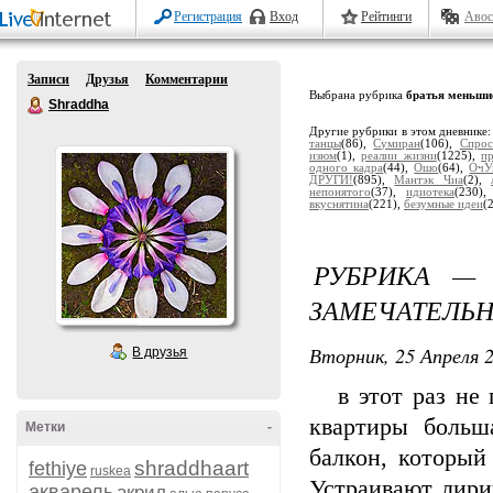
Регистрация
Вход
Рейтинги
Авос
Записи
Друзья
Комментарии
Выбрана рубрика
братья меньши
Shraddha
Другие рубрики в этом дневнике
танцы
(86),
Сумиран
(106),
Спрос
изюм
(1),
реалии жизни
(1225),
п
одного кадра
(44),
Ошо
(64),
ОчУ
ДРУГИ!
(895),
Мантэк Чиа
(2),
непонятого
(37),
идиотека
(230)
вкуснятина
(221),
безумные идеи
(
РУБРИКА —
ЗАМЕЧАТЕЛЬ
Вторник, 25 Апреля 2
В друзья
в этот раз не п
квартиры больш
Метки
-
балкон, который
shraddhaart
fethiye
ruskea
Устраивают лири
акварель
акрил