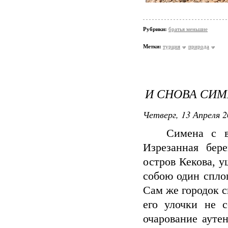
Рубрики:
братья меньшие
Метки:
турция
природа
И СНОВА СИ
Четверг, 13 Апреля 2
Симена с воды
Изрезанная бер
остров Кекова, 
собою один спло
Сам же городок 
его улочки не с
очарование ауте