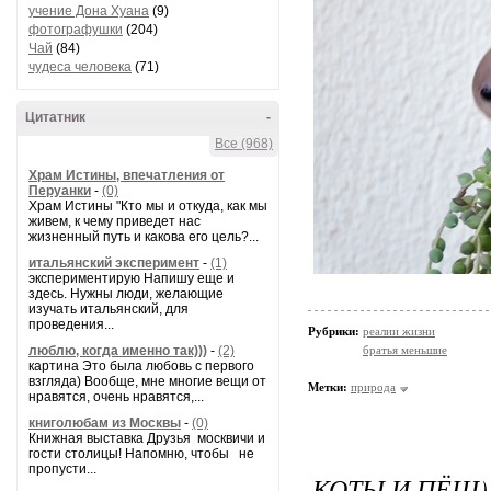
учение Дона Хуана
(9)
фотографушки
(204)
Чай
(84)
чудеса человека
(71)
Цитатник
-
Все (968)
Храм Истины, впечатления от
Перуанки
-
(0)
Храм Истины "Кто мы и откуда, как мы
живем, к чему приведет нас
жизненный путь и какова его цель?...
итальянский эксперимент
-
(1)
экспериментирую Напишу еще и
здесь. Нужны люди, желающие
изучать итальянский, для
проведения...
Рубрики:
реалии жизни
люблю, когда именно так)))
-
(2)
братья меньшие
картина Это была любовь с первого
взгляда) Вообще, мне многие вещи от
Метки:
природа
нравятся, очень нравятся,...
книголюбам из Москвы
-
(0)
Книжная выставка Друзья москвичи и
гости столицы! Напомню, чтобы не
пропусти...
КОТЫ И ПЁЩ))