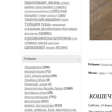
продлевает жизнь
спорт-
стамбул
мафия
спортмафия
субботний
строительныебудни
таро
концерт
сумки
тайланд
творческий марафон
театр
турция
тушь
украшения
ускорение метаболизма
фестиваль
храмы
финляндия
художникольгалялина
что
удивило
шитьё
шкатулки
шрадаарт
яхтинг
япония
Рубрики
-
Рубрики:
братья м
ShraddhaArt
(266)
жизньвтурции
(71)
Метки:
даяна
да
пост одного кадра
(44)
Альфонс Муха
(3)
Ржевский, изюм
(1)
Архитектура Дизайн Декор
(1086)
безумные идеи
(29)
КОШЕЧК
братья меньшие
(751)
вкуснятина
(221)
Суббота, 14 Апрел
вперёд, Ботхисатвы!
(523)
знаки, символы, Боги, мандалы и др.
Это цитата соо