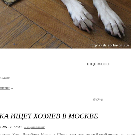
ЕЩЁ ФОТО
еньшие
лматин
А ИЩЕТ ХОЗЯЕВ В МОСКВЕ
я 2012 г. 17:43
+ в цитатник
бщения
Катя_Дизайнер_Иванова
[
Прочитать целиком
+
В свой цитатник или с