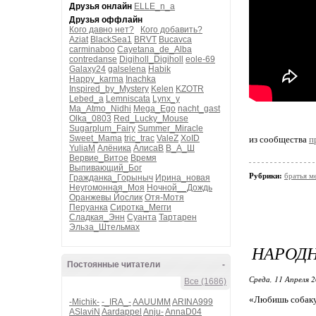
Друзья онлайн
ELLE_n_a
Друзья оффлайн
Кого давно нет?
Кого добавить?
Aziat
BlackSea1
BRVT
Bucavca
carminaboo
Cayetana_de_Alba
contredanse
Digiholl_Digiholl
eole-69
Galaxy24
galselena
Habik
Happy_karma
Inachka
Inspired_by_Mystery
Kelen
KZOTR
Lebed_a
Lemniscata
Lynx_y
Ma_Atmo_Nidhi
Mega_Ego
nacht_gast
Olka_0803
Red_Lucky_Mouse
Sugarplum_Fairy
Summer_Miracle
Sweet_Mama
tric_trac
ValeZ
XoID
из сообщества
п
YuliaM
Алёника
АлисаВ
В_А_Ш
Вервие_Витое
Время
Выпивающий_Бог
Рубрики:
братья м
Гражданка_Горыныч
Ирина_новая
Неугомонная_Моя
Ночной__Дождь
Оранжевы Йослик
Отя-Мотя
Перуанка
Сиротка_Мегги
Сладкая_Энн
Суанта
Тартарен
Эльза_Штельмах
НАРОД
Постоянные читатели
-
Среда, 11 Апреля 2
Все (1686)
«Любишь собаку
-Michik-
-_IRA_-
AAUUMM
ARINA999
ASlaviN
Aardappel
Anju-
AnnaD04