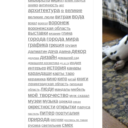
алые паруса
античность
анимэ
арт
архитектура
великие
бг
вода
витраж
великие люди
воронеж
вокал
воргол
воронежская область
выставки
глина
вязание
города
города мира
графика
греция
грузия
декор
далматин
дача
даяна
дизайн
домашний сад
декупаж
индия
домашняя косметика
дч и гк
история
интерьер
канары
карандаши
карты таро
кино
кипр
книги
керамика
китай
ленинградская область
липецкая
люди
мебель
мандалы
область
моё творчество
муж сказал
музеи
музыка
одежда
океан
окрестности
открытки
паруса
питер
португалия
пастель
природа
рисунки
роспись по ткани
смех
рускеа
светильник