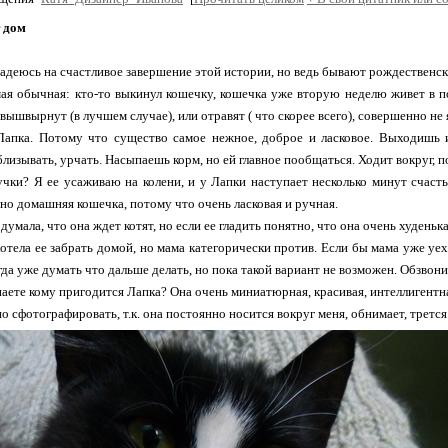
 дом
надеюсь на счастливое завершение этой истории, но ведь бывают рождественски
ая обычная: кто-то выкинул кошечку, кошечка уже вторую неделю живет в по
вышвырнут (в лучшем случае), или отравят ( что скорее всего), совершенно не 
Лапка. Потому что существо самое нежное, доброе и ласковое. Выходишь и
лизывать, урчать. Насыпаешь корм, но ей главное пообщаться. Ходит вокруг, пот
чки? Я ее усаживаю на колени, и у Лапки наступает несколько минут счасть
вно домашняя кошечка, потому что очень ласковая и ручная.
думала, что она ждет котят, но если ее гладить понятно, что она очень худень
хотела ее забрать домой, но мама категорически против. Если бы мама уже уех
гда уже думать что дальше делать, но пока такой вариант не возможен. Обзвони
аете кому пригодится Лапка? Она очень миниатюрная, красивая, интеллигентна
о сфотографировать, т.к. она постоянно носится вокруг меня, обнимает, трется