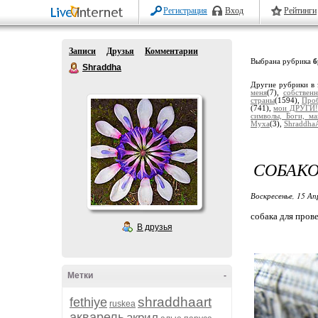
Регистрация
Вход
Рейтинги
Записи
Друзья
Комментарии
Выбрана рубрика
б
Shraddha
Другие рубрики в 
меня
(7),
собствен
страны
(1594),
Про
(741),
мои ДРУГИ!
символы, Боги, ма
Муха
(3),
Shraddha
СОБАК
Воскресенье, 15 Ап
собака для пров
В друзья
Метки
-
shraddhaart
fethiye
ruskea
акварель
акрил