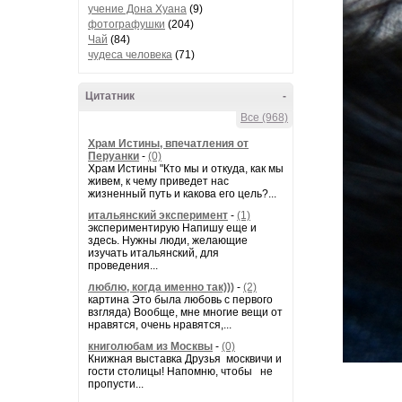
учение Дона Хуана
(9)
фотографушки
(204)
Чай
(84)
чудеса человека
(71)
Цитатник
-
Все (968)
Храм Истины, впечатления от
Перуанки
-
(0)
Храм Истины "Кто мы и откуда, как мы
живем, к чему приведет нас
жизненный путь и какова его цель?...
итальянский эксперимент
-
(1)
экспериментирую Напишу еще и
здесь. Нужны люди, желающие
изучать итальянский, для
проведения...
люблю, когда именно так)))
-
(2)
картина Это была любовь с первого
взгляда) Вообще, мне многие вещи от
нравятся, очень нравятся,...
книголюбам из Москвы
-
(0)
Книжная выставка Друзья москвичи и
гости столицы! Напомню, чтобы не
пропусти...