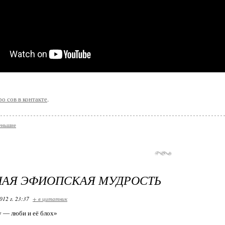
ро сов в контакте
.
еньшие
НАЯ ЭФИОПСКАЯ МУДРОСТЬ
012 г. 23:37
+ в цитатник
 — люби и её блох»