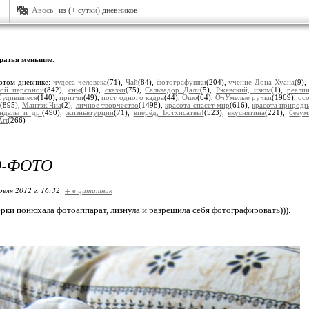
Авось
из (+ сутки) дневников
ратья меньшие
.
этом дневнике:
чудеса человека
(71),
Чай
(84),
фотографушки
(204),
учение Дона Хуана
(9)
ной персоной
(842),
сны
(118),
сказки
(75),
Сальвадор Дали
(5),
Ржевский, изюм
(1),
реали
будившиеся
(140),
притчи
(49),
пост одного кадра
(44),
Ошо
(64),
ОчУмелые ручки
(1969),
ос
(895),
Мантэк Чиа
(2),
личное творчество
(1498),
красота спасёт мир
(616),
красота природн
ндалы и др.
(490),
жизньвтурции
(71),
вперёд, Ботхисатвы!
(523),
вкуснятина
(221),
безу
Art
(266)
О-ФОТО
реля 2012 г. 16:32
+ в цитатник
ерки понюхала фотоаппарат, лизнула и разрешила себя фотографировать))).