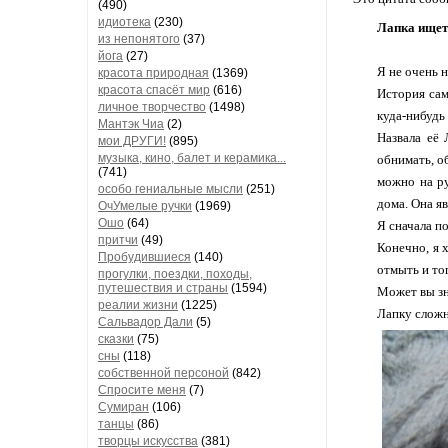
(490)
идиотека
(230)
Лапка ищет
из непонятого
(37)
йога
(27)
Я не очень 
красота природная
(1369)
красота спасёт мир
(616)
История сам
личное творчество
(1498)
куда-нибудь 
Мантэк Чиа
(2)
Назвала её 
мои ДРУГИ!
(895)
музыка, кино, балет и керамика...
обнимать, об
(741)
можно на ру
особо гениальные мысли
(251)
дома. Она я
ОчУмелые ручки
(1969)
Ошо
(64)
Я сначала по
притчи
(49)
Конечно, я 
Пробудившиеся
(140)
отмыть и то
прогулки, поездки, походы,
путешествия и страны
(1594)
Может вы зн
реалии жизни
(1225)
Лапку сложн
Сальвадор Дали
(5)
сказки
(75)
сны
(118)
собственной персоной
(842)
Спросите меня
(7)
Сумиран
(106)
танцы
(86)
творцы искусства
(381)