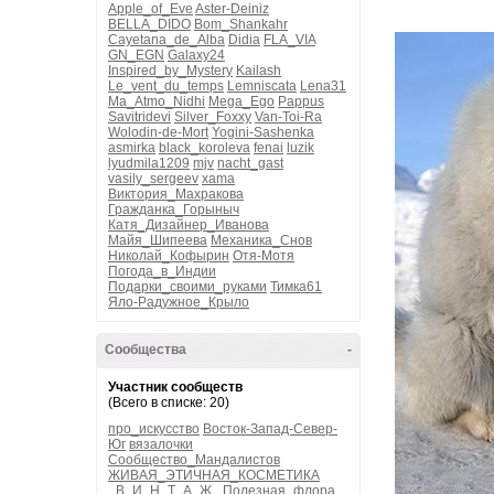
Apple_of_Eve
Aster-Deiniz
BELLA_DIDO
Bom_Shankahr
Cayetana_de_Alba
Didia
FLA_VIA
GN_EGN
Galaxy24
Inspired_by_Mystery
Kailash
Le_vent_du_temps
Lemniscata
Lena31
Ma_Atmo_Nidhi
Mega_Ego
Pappus
Savitridevi
Silver_Foxxy
Van-Toi-Ra
Wolodin-de-Mort
Yogini-Sashenka
asmirka
black_koroleva
fenai
luzik
lyudmila1209
mjv
nacht_gast
vasily_sergeev
xama
Виктория_Махракова
Гражданка_Горыныч
Катя_Дизайнер_Иванова
Майя_Шипеева
Механика_Снов
Николай_Кофырин
Отя-Мотя
Погода_в_Индии
Подарки_своими_руками
Тимка61
Яло-Радужное_Крыло
Сообщества
-
Участник сообществ
(Всего в списке: 20)
про_искусство
Восток-Запад-Север-
Юг
вязалочки
Сообщество_Мандалистов
ЖИВАЯ_ЭТИЧНАЯ_КОСМЕТИКА
_В_И_Н_Т_А_Ж_
Полезная_флора