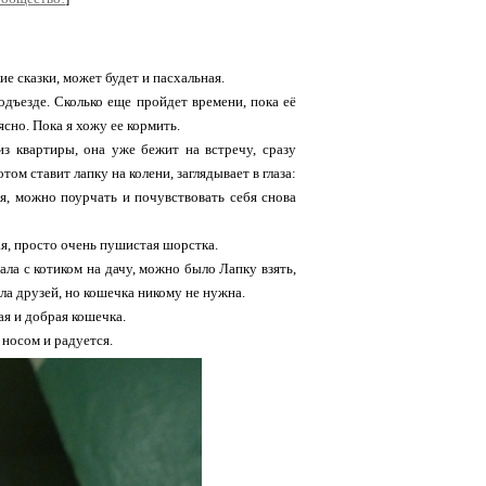
е сказки, может будет и пасхальная.
дъезде. Сколько еще пройдет времени, пока её
ясно. Пока я хожу ее кормить.
з квартиры, она уже бежит на встречу, сразу
ом ставит лапку на колени, заглядывает в глаза:
я, можно поурчать и почувствовать себя снова
кая, просто очень пушистая шорстка.
ала с котиком на дачу, можно было Лапку взять,
ла друзей, но кошечка никому не нужна.
я и добрая кошечка.
 носом и радуется.