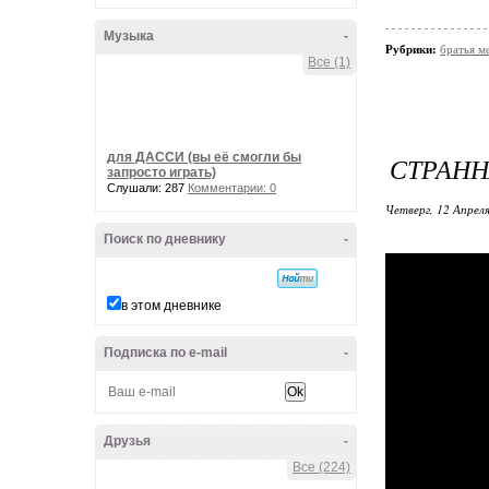
Музыка
-
Рубрики:
братья м
Все (1)
для ДАССИ (вы её смогли бы
СТРАНН
запросто играть)
Слушали: 287
Комментарии: 0
Четверг, 12 Апреля
Поиск по дневнику
-
в этом дневнике
Подписка по e-mail
-
Друзья
-
Все (224)