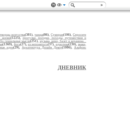
,
творцы искусства
(381),
танцы
(86),
Сумиран
(106),
Спросите
и жизни
(1225),
прогулки, поездки, походы, путешествия и
обо гениальные мысли
(251),
музыка, кино, балет и керамика...
ая
(1369),
йога
(27),
из непонятого
(37),
идиотека
(230),
знаки,
мные идеи
(29),
Архитектура Дизайн Декор
(1086),
Альфонс
ДНЕВНИК