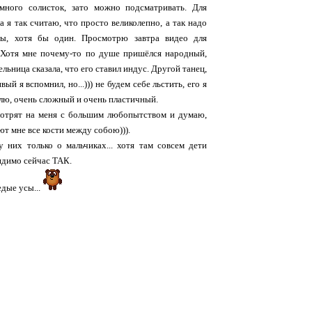
много солисток, зато можно подсматривать. Для
а я так считаю, что просто великолепно, а так надо
цы, хотя бы один. Просмотрю завтра видео для
 Хотя мне почему-то по душе пришёлся народный,
льница сказала, что его ставил индус. Другой танец,
вый я вспомнил, но...))) не будем себе льстить, его я
илю, очень сложный и очень пластичный.
отрят на меня с большим любопытством и думаю,
т мне все кости между собою))).
у них только о мальчиках... хотя там совсем дети
 видимо сейчас ТАК.
едые усы...