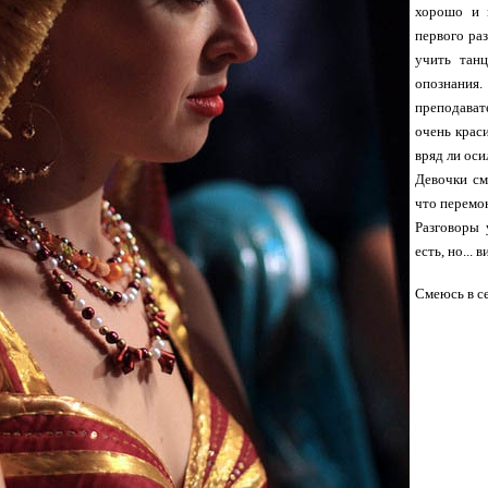
хорошо и 
первого раз
учить тан
опознания.
преподавате
очень краси
вряд ли ос
Девочки см
что перемою
Разговоры 
есть, но...
Смеюсь в с