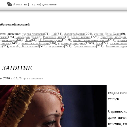
Авось
из (+ сутки) дневников
обственной персоной
.
этом дневнике:
чудеса человека
(71),
Чай
(84),
фотографушки
(204),
учение Дона Хуана
(9)
сказки
(75),
Сальвадор Дали
(5),
Ржевский, изюм
(1),
реалии жизни
(1225),
прогулки, поездки
дного кадра
(44),
Ошо
(64),
ОчУмелые ручки
(1969),
особо гениальные мысли
(251),
музыка
рчество
(1498),
красота спасёт мир
(616),
красота природная
(1369),
йога
(27),
из непонято
ии
(71),
вперёд, Ботхисатвы!
(523),
вкуснятина
(221),
братья меньшие
(751),
безумные идеи
 ЗАНЯТИЕ
я 2010 г. 01:16
+ в цитатник
сходил сего
танцев.
Странно, но
даже ничег
конечно, тя