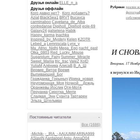
Друзья онлайн
ELLE_n_a
Рубрики:
реалии ж
Друзья оффлайн
фотогра
Кого давно нет?
Кого добавить?
Aziat
BlackSea1
BRVT
Bucavca
собствен
carminaboo
Cayetana_de_Alba
contredanse
Digiholl_Digiholl
eole-69
Galaxy24
galselena
Habik
Happy_karma
Inachka
Inspired_by_Mystery
Kelen
KZOTR
Lebed_a
Lemniscata
Lynx_y
Ma_Atmo_Nidhi
Mega_Ego
nacht_gast
И СНОВ
Olka_0803
Red_Lucky_Mouse
Sugarplum_Fairy
Summer_Miracle
Sweet_Mama
tric_trac
ValeZ
XoID
Вторник, 17 Ноябр
YuliaM
Алёника
АлисаВ
В_А_Ш
Вервие_Витое
Время
я вернулся из Ин
Выпивающий_Бог
Гражданка_Горыныч
Ирина_новая
Неугомонная_Моя
Ночной__Дождь
Оранжевы Йослик
Отя-Мотя
Перуанка
Сиротка_Мегги
Сладкая_Энн
Суанта
Тартарен
Эльза_Штельмах
Постоянные читатели
-
Все (1686)
-Michik-
-_IRA_-
AAUUMM
ARINA999
ASlaviN
Aardappel
Anju-
AnnaD04