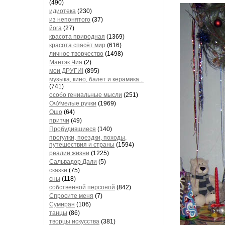
(490)
идиотека
(230)
из непонятого
(37)
йога
(27)
красота природная
(1369)
красота спасёт мир
(616)
личное творчество
(1498)
Мантэк Чиа
(2)
мои ДРУГИ!
(895)
музыка, кино, балет и керамика...
(741)
особо гениальные мысли
(251)
ОчУмелые ручки
(1969)
Ошо
(64)
притчи
(49)
Пробудившиеся
(140)
прогулки, поездки, походы,
путешествия и страны
(1594)
реалии жизни
(1225)
Сальвадор Дали
(5)
сказки
(75)
сны
(118)
собственной персоной
(842)
Спросите меня
(7)
Сумиран
(106)
танцы
(86)
творцы искусства
(381)