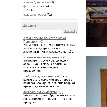
учение Дона Хуана
(9)
фотографушки
(204)
Чай
(84)
чудеса человека
(71)
Цитатник
-
Все (968)
Храм Истины, впечатления от
Перуанки
-
(0)
Храм Истины "Кто мы и откуда, как мы
живем, к чему приведет нас
жизненный путь и какова его цель?...
итальянский эксперимент
-
(1)
экспериментирую Напишу еще и
здесь. Нужны люди, желающие
изучать итальянский, для
проведения...
люблю, когда именно так)))
-
(2)
картина Это была любовь с первого
взгляда) Вообще, мне многие вещи от
нравятся, очень нравятся,...
книголюбам из Москвы
-
(0)
Книжная выставка Друзья москвичи и
гости столицы! Напомню, чтобы не
пропусти...