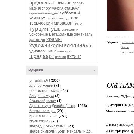
продлевает жизнь
спорт-
стамбул
мафия
спортмафия
субботний
строительныебудни
таро
концерт
сумки
тайланд
творческий марафон
театр
турция
тушь
украшения
ускорение метаболизма
фестиваль
храмы
финляндия
Рубрики:
реалии ж
художникольгалялина
что
танцы
удивило
шитьё
шкатулки
собствен
шрадаарт
яхтинг
япония
Рубрики
-
ShraddhaArt
(266)
ОМ НАМА
жизньвтурции
(71)
пост одного кадра
(44)
Альфонс Муха
(3)
Вторник, 29 Декаб
Ржевский, изюм
(1)
примеряю наряд 
Архитектура Дизайн Декор
(1086)
безумные идеи
(29)
Мама очень силь
братья меньшие
(751)
вкуснятина
(221)
С наступающим в
вперёд, Ботхисатвы!
(523)
И Ом три раза)))
знаки, символы, Боги, мандалы и др.