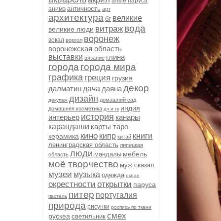
алые паруса
античность
анимэ
арт
архитектура
великие
бг
вода
витраж
великие люди
воронеж
вокал
воргол
воронежская область
выставки
глина
вязание
города
города мира
графика
греция
грузия
декор
далматин
дача
даяна
дизайн
домашний сад
декупаж
индия
домашняя косметика
дч и гк
история
интерьер
канары
карандаши
карты таро
кино
кипр
книги
керамика
китай
ленинградская область
липецкая
люди
мебель
мандалы
область
моё творчество
муж сказал
музеи
музыка
одежда
океан
окрестности
открытки
паруса
питер
португалия
пастель
природа
рисунки
роспись по ткани
смех
рускеа
светильник