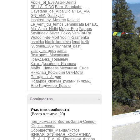
Apple_of_Eve
Aster-Deiniz
BELLA_DIDO
Bom_Shankahr
Cayetana_de_Alba
Didia
FLA_VIA
GN_EGN
Galaxy24
Inspired_by_Mystery
Kailash
Le_vent_du_temps
Lemniscata
Lena31
Ma_Atmo_Nidhi
Mega_Ego
Pappus
Savitridevi
Silver_Foxxy
Van-Toi-Ra
Wolodin-de-Mort
Yogini-Sashenka
asmirka
black_koroleva
fenai
luzik
lyudmila1209
mjv
nacht_gast
vasily_sergeev
xama
Виктория_Махракова
Гражданка_Горыныч
Катя_Дизайнер_Иванова
Майя_Шипеева
Механика_Снов
Николай_Кофырин
Отя-Мотя
Погода_в_Индии
Подарки_своими_руками
Тимка61
Яло-Радужное_Крыло
Сообщества
-
Участник сообществ
(Всего в списке: 20)
про_искусство
Восток-Запад-Север-
Юг
вязалочки
Сообщество_Мандалистов
ЖИВАЯ_ЭТИЧНАЯ_КОСМЕТИКА
_В_И_Н_Т_А_Ж_
Полезная_флора