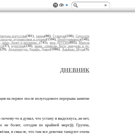
,
творцы искусства
(381),
танцы
(86),
Сумиран
(106),
Спросите
, походы, путешествия и страны
(1594),
Пробудившиеся
(140),
, кино, балет и керамика...
(741),
мои ДРУГИ!
(895),
Мантэк
го
(37),
идиотека
(230),
знаки, символы, Боги, мандалы и др.
(29),
Архитектура Дизайн Декор
(1086),
Альфонс Муха
(3),
ДНЕВНИК
дня на первое после полугодового перерыва занятие
 почему-то я думал, что устану и выдохнусь, ан нет,
о не болит, сегодня по крайней мере))). Группа,
жёлая, в смысле, что там все девочки танцуют очень