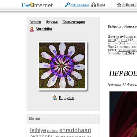
Регистрация
Вход
Рейтинги
Записи
Друзья
Комментарии
Выбрана рубрика
с
Shraddha
Другие рубрики в 
меня
(7),
сны
(118),
притчи
(49),
пост о
Чиа
(2),
личное тво
(490),
жизньвтурц
ShraddhaArt
(266)
ПЕРВОЕ
Четверг, 11 Феврал
В друзья
Метки
-
shraddhaart
fethiye
ruskea
акварель
акрил