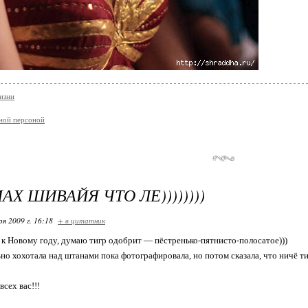
изни
ной персоной
Х ШИВАЙЯ ЧТО ЛЕ))))))))
ря 2009 г. 16:18
+ в цитатник
к Новому году, думаю тигр одобрит — пёстренько-пятнисто-полосатое)))
но хохотала над штанами пока фотографировала, но потом сказала, что ничё ти
сех вас!!!