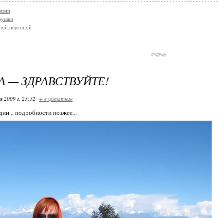
изни
фушки
ной персоной
А — ЗДРАВСТВУЙТЕ!
я 2009 г. 23:52
+ в цитатник
дии... подробности позжее...