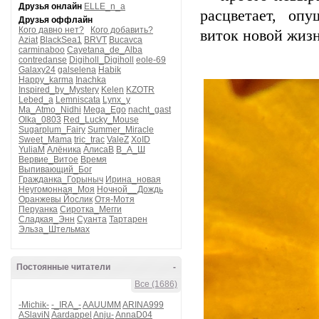
Друзья онлайн
ELLE_n_a
расцветает, опу
Друзья оффлайн
Кого давно нет?
Кого добавить?
виток новой жизн
Aziat
BlackSea1
BRVT
Bucavca
carminaboo
Cayetana_de_Alba
contredanse
Digiholl_Digiholl
eole-69
Galaxy24
galselena
Habik
Happy_karma
Inachka
Inspired_by_Mystery
Kelen
KZOTR
Lebed_a
Lemniscata
Lynx_y
Ma_Atmo_Nidhi
Mega_Ego
nacht_gast
Olka_0803
Red_Lucky_Mouse
Sugarplum_Fairy
Summer_Miracle
Sweet_Mama
tric_trac
ValeZ
XoID
YuliaM
Алёника
АлисаВ
В_А_Ш
Вервие_Витое
Время
Выпивающий_Бог
Гражданка_Горыныч
Ирина_новая
Неугомонная_Моя
Ночной__Дождь
Оранжевы Йослик
Отя-Мотя
Перуанка
Сиротка_Мегги
Сладкая_Энн
Суанта
Тартарен
Эльза_Штельмах
Постоянные читатели
-
Все (1686)
-Michik-
-_IRA_-
AAUUMM
ARINA999
ASlaviN
Aardappel
Anju-
AnnaD04