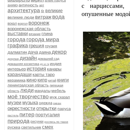
алые паруса
с нарциссами,
античность
анимэ
арт
архитектура
великие
бг
опушенные модой 
вода
витраж
великие люди
воронеж
вокал
воргол
воронежская область
выставки
глина
вязание
города
города мира
графика
греция
грузия
декор
далматин
дача
даяна
дизайн
домашний сад
декупаж
индия
домашняя косметика
дч и гк
история
интерьер
канары
карандаши
карты таро
кино
кипр
книги
керамика
китай
ленинградская область
липецкая
люди
мебель
мандалы
область
моё творчество
муж сказал
музеи
музыка
одежда
океан
окрестности
открытки
паруса
питер
португалия
пастель
природа
рисунки
роспись по ткани
смех
рускеа
светильник