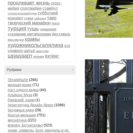
продлевает жизнь
спорт-
стамбул
мафия
спортмафия
субботний
строительныебудни
таро
концерт
сумки
тайланд
творческий марафон
театр
турция
тушь
украшения
ускорение метаболизма
фестиваль
храмы
финляндия
художникольгалялина
что
удивило
шитьё
шкатулки
шрадаарт
яхтинг
япония
Рубрики
-
ShraddhaArt
(266)
жизньвтурции
(71)
пост одного кадра
(44)
Альфонс Муха
(3)
Ржевский, изюм
(1)
Архитектура Дизайн Декор
(1086)
безумные идеи
(29)
братья меньшие
(751)
вкуснятина
(221)
вперёд, Ботхисатвы!
(523)
знаки, символы, Боги, мандалы и др.