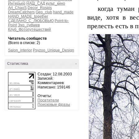
Интерьер
НАШ_САД
культ_кино
когда туман ра
Art_ChaoS
Decor_Rospis
DreamCatchers
Geo_club
hand_made
виде, хотя в ве
HAND_MADE_together
СДЕЛАНО_С_ЛЮБОВЬЮ
Point-to-
прелесть есть в п
Point
Эхо_суфиев
Клуб_Фотопутешествий
Читатель сообществ
(Всего в списке: 2)
Salon_interior
Psyzoo_Unique_Design
Статистика
-
Создан: 12.08.2003
Записей:
Комментариев:
Написано: 159146
Отчеты:
Посетители
Поисковые фразы