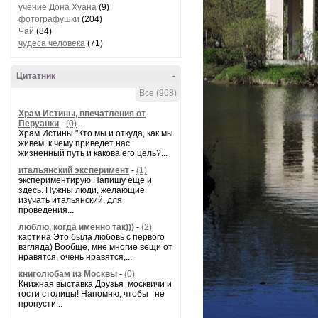
учение Дона Хуана
(9)
фотографушки
(204)
Чай
(84)
чудеса человека
(71)
Цитатник
-
Все (968)
Храм Истины, впечатления от
Перуанки
-
(0)
Храм Истины "Кто мы и откуда, как мы
живем, к чему приведет нас
жизненный путь и какова его цель?...
итальянский эксперимент
-
(1)
экспериментирую Напишу еще и
здесь. Нужны люди, желающие
изучать итальянский, для
проведения...
люблю, когда именно так)))
-
(2)
картина Это была любовь с первого
взгляда) Вообще, мне многие вещи от
нравятся, очень нравятся,...
книголюбам из Москвы
-
(0)
Книжная выставка Друзья москвичи и
гости столицы! Напомню, чтобы не
пропусти...