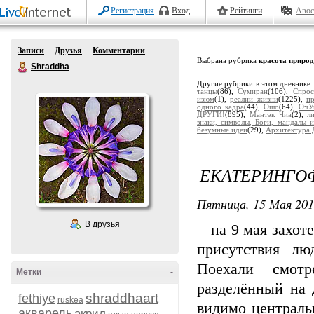
Регистрация
Вход
Рейтинги
Авос
Записи
Друзья
Комментарии
Выбрана рубрика
красота приро
Shraddha
Другие рубрики в этом дневнике
танцы
(86),
Сумиран
(106),
Спрос
изюм
(1),
реалии жизни
(1225),
п
одного кадра
(44),
Ошо
(64),
ОчУ
ДРУГИ!
(895),
Мантэк Чиа
(2),
л
знаки, символы, Боги, мандалы и
безумные идеи
(29),
Архитектура 
ЕКАТЕРИНГОФ
Пятница, 15 Мая 201
В друзья
на 9 мая захоте
присутствия лю
Поехали смотр
Метки
-
разделённый на 
shraddhaart
fethiye
ruskea
видимо централь
акварель
акрил