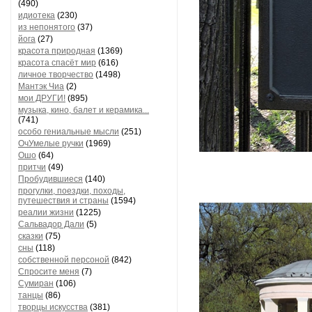
(490)
идиотека
(230)
из непонятого
(37)
йога
(27)
красота природная
(1369)
красота спасёт мир
(616)
личное творчество
(1498)
Мантэк Чиа
(2)
мои ДРУГИ!
(895)
музыка, кино, балет и керамика...
(741)
особо гениальные мысли
(251)
ОчУмелые ручки
(1969)
Ошо
(64)
притчи
(49)
Пробудившиеся
(140)
прогулки, поездки, походы,
путешествия и страны
(1594)
реалии жизни
(1225)
Сальвадор Дали
(5)
сказки
(75)
сны
(118)
собственной персоной
(842)
Спросите меня
(7)
Сумиран
(106)
танцы
(86)
творцы искусства
(381)