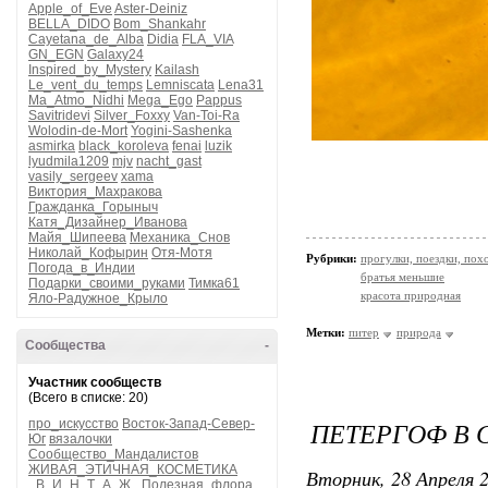
Apple_of_Eve
Aster-Deiniz
BELLA_DIDO
Bom_Shankahr
Cayetana_de_Alba
Didia
FLA_VIA
GN_EGN
Galaxy24
Inspired_by_Mystery
Kailash
Le_vent_du_temps
Lemniscata
Lena31
Ma_Atmo_Nidhi
Mega_Ego
Pappus
Savitridevi
Silver_Foxxy
Van-Toi-Ra
Wolodin-de-Mort
Yogini-Sashenka
asmirka
black_koroleva
fenai
luzik
lyudmila1209
mjv
nacht_gast
vasily_sergeev
xama
Виктория_Махракова
Гражданка_Горыныч
Катя_Дизайнер_Иванова
Майя_Шипеева
Механика_Снов
Николай_Кофырин
Отя-Мотя
Рубрики:
прогулки, поездки, пох
Погода_в_Индии
братья меньшие
Подарки_своими_руками
Тимка61
красота природная
Яло-Радужное_Крыло
Метки:
питер
природа
Сообщества
-
Участник сообществ
(Всего в списке: 20)
ПЕТЕРГОФ В 
про_искусство
Восток-Запад-Север-
Юг
вязалочки
Сообщество_Мандалистов
ЖИВАЯ_ЭТИЧНАЯ_КОСМЕТИКА
Вторник, 28 Апреля 2
_В_И_Н_Т_А_Ж_
Полезная_флора