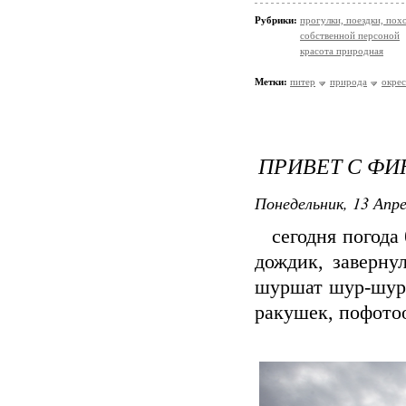
Рубрики:
прогулки, поездки, пох
собственной персоной
красота природная
Метки:
питер
природа
окре
ПРИВЕТ С ФИ
Понедельник, 13 Апре
сегодня погода б
дождик, заверну
шуршат шур-шур.
ракушек, пофотоо