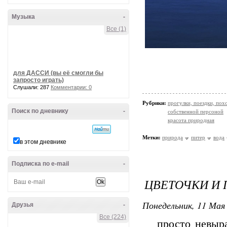
Музыка
-
Все (1)
для ДАССИ (вы её смогли бы
запросто играть)
Слушали: 287
Комментарии: 0
Рубрики:
прогулки, поездки, пох
Поиск по дневнику
-
собственной персоной
красота природная
Метки:
природа
питер
вода
в этом дневнике
Подписка по e-mail
-
ЦВЕТОЧКИ И
Понедельник, 11 Мая 
Друзья
-
Все (224)
просто невырази