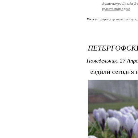
Архитектура Дизайн Де
красота природная
Метки:
природа
петергоф
а
ПЕТЕРГОФСК
Понедельник, 27 Апре
ездили сегодня 