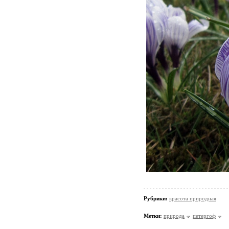
Рубрики:
красота природная
Метки:
природа
петергоф