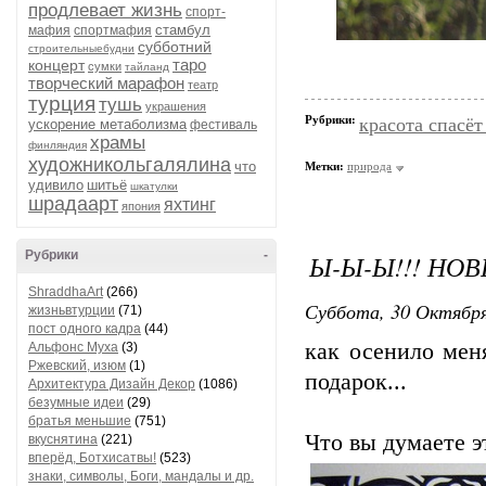
продлевает жизнь
спорт-
стамбул
мафия
спортмафия
субботний
строительныебудни
таро
концерт
сумки
тайланд
творческий марафон
театр
турция
тушь
украшения
Рубрики:
красота спасёт
ускорение метаболизма
фестиваль
храмы
финляндия
художникольгалялина
что
Метки:
природа
удивило
шитьё
шкатулки
шрадаарт
яхтинг
япония
Рубрики
-
Ы-Ы-Ы!!! НО
ShraddhaArt
(266)
Суббота, 30 Октября
жизньвтурции
(71)
пост одного кадра
(44)
как осенило меня
Альфонс Муха
(3)
Ржевский, изюм
(1)
подарок...
Архитектура Дизайн Декор
(1086)
безумные идеи
(29)
братья меньшие
(751)
Что вы думаете э
вкуснятина
(221)
вперёд, Ботхисатвы!
(523)
знаки, символы, Боги, мандалы и др.