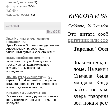
учение Дона Хуана
(9)
фотографушки
(204)
Чай
(84)
КРАСОТА И В
чудеса человека
(71)
Суббота, 30 Октября
Цитатник
-
Все (968)
Это цитата со
Храм Истины, впечатления от
цитатник или со
Перуанки
-
(0)
Храм Истины "Кто мы и откуда, как мы
Тарелка "Осе
живем, к чему приведет нас
жизненный путь и какова его цель?...
итальянский эксперимент
-
(1)
экспериментирую Напишу еще и
Знакомьтесь, ш
здесь. Нужны люди, желающие
изучать итальянский, для
доме. На веки в
проведения...
Сначала была
люблю, когда именно так)))
-
(2)
картина Это была любовь с первого
мандала. Когд
взгляда) Вообще, мне многие вещи от
нравятся, очень нравятся,...
работа не зак
книголюбам из Москвы
-
(0)
вчера говорил
Книжная выставка Друзья москвичи и
гости столицы! Напомню, чтобы не
вот, пока я ре
пропусти...