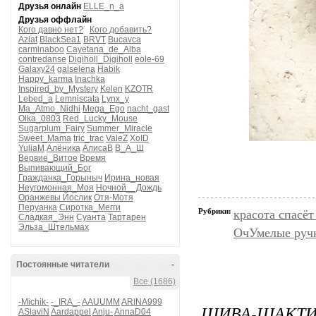
Друзья онлайн
ELLE_n_a
Друзья оффлайн
Кого давно нет?
Кого добавить?
Aziat
BlackSea1
BRVT
Bucavca
carminaboo
Cayetana_de_Alba
contredanse
Digiholl_Digiholl
eole-69
Galaxy24
galselena
Habik
Happy_karma
Inachka
Inspired_by_Mystery
Kelen
KZOTR
Lebed_a
Lemniscata
Lynx_y
Ma_Atmo_Nidhi
Mega_Ego
nacht_gast
Olka_0803
Red_Lucky_Mouse
Sugarplum_Fairy
Summer_Miracle
Sweet_Mama
tric_trac
ValeZ
XoID
YuliaM
Алёника
АлисаВ
В_А_Ш
Вервие_Витое
Время
Выпивающий_Бог
Гражданка_Горыныч
Ирина_новая
Неугомонная_Моя
Ночной__Дождь
Оранжевы Йослик
Отя-Мотя
Перуанка
Сиротка_Мегги
Рубрики:
красота спасёт
Сладкая_Энн
Суанта
Тартарен
Эльза_Штельмах
ОчУмелые руч
Постоянные читатели
-
Все (1686)
-Michik-
-_IRA_-
AAUUMM
ARINA999
ШИВА-ШАКТ
ASlaviN
Aardappel
Anju-
AnnaD04