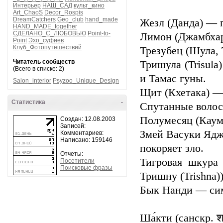
Интерьер
НАШ_САД
культ_кино
Art_ChaoS
Decor_Rospis
DreamCatchers
Geo_club
hand_made
Жезл (Данда) — п
HAND_MADE_together
СДЕЛАНО_С_ЛЮБОВЬЮ
Point-to-
Лимон (Джамбхар
Point
Эхо_суфиев
Клуб_Фотопутешествий
Трезубец (Шула, 
Читатель сообществ
Тришула (Trisula
(Всего в списке: 2)
и Тамас гуны.
Salon_interior
Psyzoo_Unique_Design
Щит (Кхетака) — 
Статистика
-
Спутанные волос
Полумесяц (Каум
Создан: 12.08.2003
Записей:
Змей Васуки Яджн
Комментариев:
Написано: 159146
покоряет зло.
Отчеты:
Тигровая шкура
Посетители
Поисковые фразы
Тришну (Trishna))
Бык Нанди — сим
Ша́кти (санскр. 