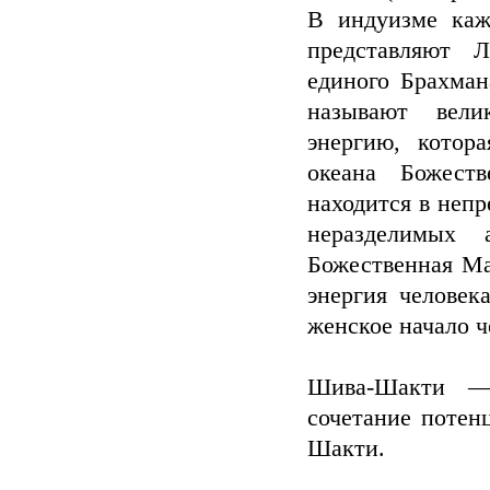
В индуизме каж
представляют Л
единого Брахман
называют вели
энергию, котор
океана Божест
находится в неп
неразделимых
Божественная Ма
энергия челове
женское начало ч
Шива-Шакти — 
сочетание потен
Шакти.