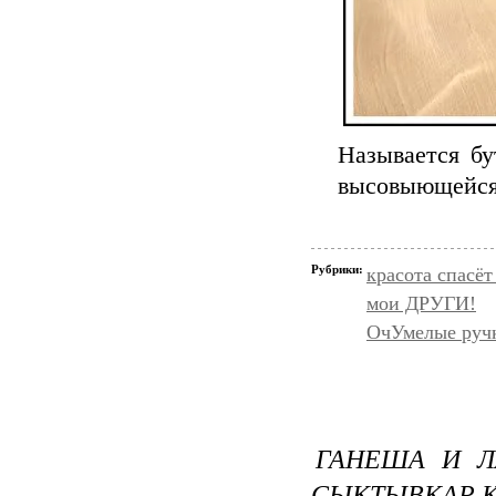
Называется бу
высовыющейся 
Рубрики:
красота спасёт
мои ДРУГИ!
ОчУмелые руч
ГАНЕША И Л
СЫКТЫВКАР К 