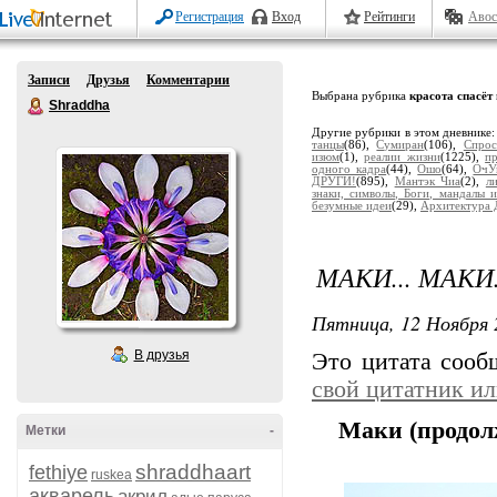
Регистрация
Вход
Рейтинги
Авос
Записи
Друзья
Комментарии
Выбрана рубрика
красота спасёт
Shraddha
Другие рубрики в этом дневнике
танцы
(86),
Сумиран
(106),
Спрос
изюм
(1),
реалии жизни
(1225),
п
одного кадра
(44),
Ошо
(64),
ОчУ
ДРУГИ!
(895),
Мантэк Чиа
(2),
л
знаки, символы, Боги, мандалы и
безумные идеи
(29),
Архитектура 
МАКИ... МАКИ.
Пятница, 12 Ноября 
В друзья
Это цитата соо
свой цитатник и
Маки (продол
Метки
-
shraddhaart
fethiye
ruskea
акварель
акрил