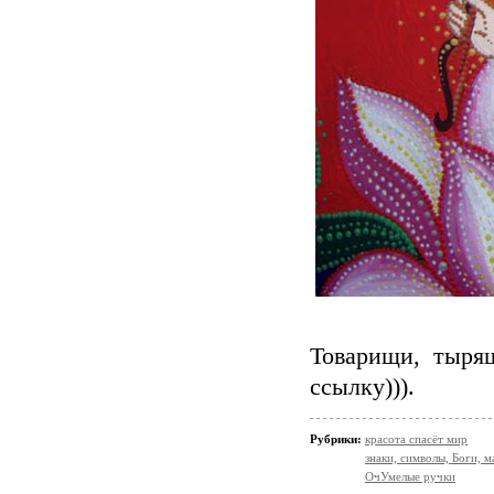
Товарищи, тырящ
ссылку))).
Рубрики:
красота спасёт мир
знаки, символы, Боги, м
ОчУмелые ручки