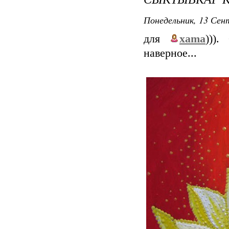
Понедельник, 13 Сент
для
xama
))).
наверное...