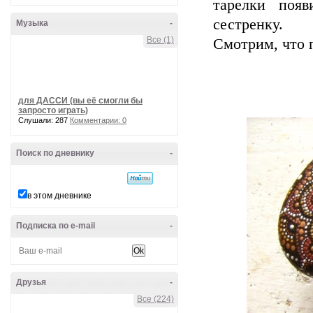
тарелки поя
сестренку.
Музыка
-
Все (1)
Смотрим, что 
для ДАССИ (вы её смогли бы
запросто играть)
Слушали: 287
Комментарии: 0
Поиск по дневнику
-
в этом дневнике
Подписка по e-mail
-
Друзья
-
Все (224)