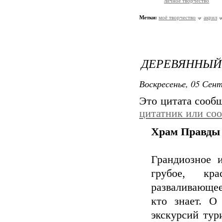
личное творчество
Метки:
моё творчество
акрил
ДЕРЕВЯННЫЙ 
Воскресенье, 05 Сент
Это цитата соо
цитатник или со
Храм Правды 
Грандиозное 
грубое, кр
разваливающе
кто знает. О
экскурсий тур