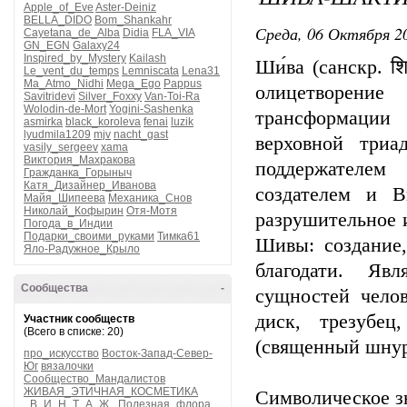
Apple_of_Eve
Aster-Deiniz
BELLA_DIDO
Bom_Shankahr
Среда, 06 Октября 20
Cayetana_de_Alba
Didia
FLA_VIA
GN_EGN
Galaxy24
Inspired_by_Mystery
Kailash
Ши́ва (санскр. श
Le_vent_du_temps
Lemniscata
Lena31
Ma_Atmo_Nidhi
Mega_Ego
Pappus
олицетворени
Savitridevi
Silver_Foxxy
Van-Toi-Ra
Wolodin-de-Mort
Yogini-Sashenka
трансформации 
asmirka
black_koroleva
fenai
luzik
lyudmila1209
mjv
nacht_gast
верховной триа
vasily_sergeev
xama
Виктория_Махракова
поддержателем
Гражданка_Горыныч
Катя_Дизайнер_Иванова
создателем и В
Майя_Шипеева
Механика_Снов
Николай_Кофырин
Отя-Мотя
разрушительное 
Погода_в_Индии
Подарки_своими_руками
Тимка61
Шивы: создание,
Яло-Радужное_Крыло
благодати. Яв
Сообщества
-
сущностей чело
диск, трезубец
Участник сообществ
(Всего в списке: 20)
(священный шнур)
про_искусство
Восток-Запад-Север-
Юг
вязалочки
Сообщество_Мандалистов
ЖИВАЯ_ЭТИЧНАЯ_КОСМЕТИКА
Символическое з
_В_И_Н_Т_А_Ж_
Полезная_флора