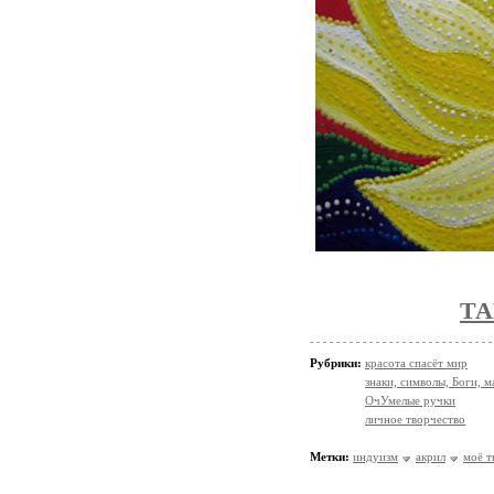
ТА
Рубрики:
красота спасёт мир
знаки, символы, Боги, м
ОчУмелые ручки
личное творчество
Метки:
индуизм
акрил
моё т