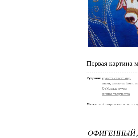
Первая картина м
Рубрики:
красота спасёт мир
знаки, символы, Боги, м
ОчУмелые ручки
личное творчество
Метки:
моё творчество
акрил
ОФИГЕННЫЙ 