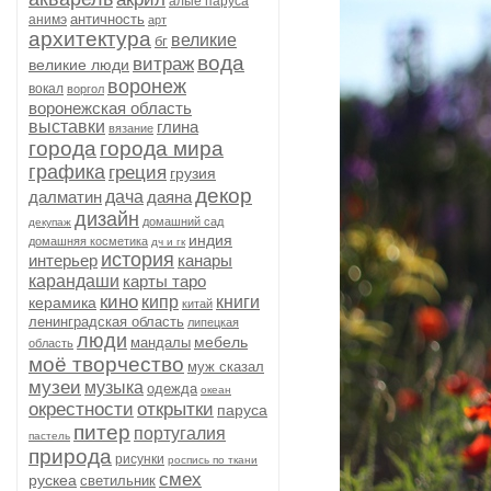
алые паруса
античность
анимэ
арт
архитектура
великие
бг
вода
витраж
великие люди
воронеж
вокал
воргол
воронежская область
выставки
глина
вязание
города
города мира
графика
греция
грузия
декор
далматин
дача
даяна
дизайн
домашний сад
декупаж
индия
домашняя косметика
дч и гк
история
интерьер
канары
карандаши
карты таро
кино
кипр
книги
керамика
китай
ленинградская область
липецкая
люди
мебель
мандалы
область
моё творчество
муж сказал
музеи
музыка
одежда
океан
окрестности
открытки
паруса
питер
португалия
пастель
природа
рисунки
роспись по ткани
смех
рускеа
светильник