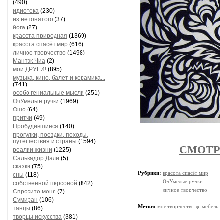
(490)
идиотека
(230)
из непонятого
(37)
йога
(27)
красота природная
(1369)
красота спасёт мир
(616)
личное творчество
(1498)
Мантэк Чиа
(2)
мои ДРУГИ!
(895)
музыка, кино, балет и керамика...
(741)
особо гениальные мысли
(251)
ОчУмелые ручки
(1969)
Ошо
(64)
притчи
(49)
Пробудившиеся
(140)
прогулки, поездки, походы,
путешествия и страны
(1594)
СМОТРИМ
реалии жизни
(1225)
Сальвадор Дали
(5)
сказки
(75)
Рубрики:
красота спасёт мир
сны
(118)
ОчУмелые ручки
собственной персоной
(842)
личное творчество
Спросите меня
(7)
Сумиран
(106)
Метки:
моё творчество
мебель
танцы
(86)
творцы искусства
(381)