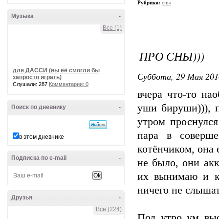
Рубрики:
сны
Музыка
-
Все (1)
ПРО СНЫ)))
для ДАССИ (вы её смогли бы
Суббота, 29 Мая 201
запросто играть)
Слушали: 287
Комментарии: 0
вчера что-то на
уши бируши))), 
Поиск по дневнику
-
утром проснулся
пара в соверш
в этом дневнике
котёнчиком, она 
Подписка по e-mail
-
не было, они акк
их вынимаю и к
ничего не слышат
Друзья
-
Все (224)
Под утро ум выс