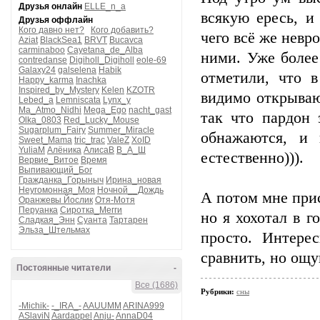
Друзья онлайн
ELLE_n_a
всякую ересь, и
Друзья оффлайн
Кого давно нет?
Кого добавить?
чего всё же невр
Aziat
BlackSea1
BRVT
Bucavca
carminaboo
Cayetana_de_Alba
ними. Уже более
contredanse
Digiholl_Digiholl
eole-69
Galaxy24
galselena
Habik
отметили, что 
Happy_karma
Inachka
Inspired_by_Mystery
Kelen
KZOTR
видимо открываю
Lebed_a
Lemniscata
Lynx_y
Ma_Atmo_Nidhi
Mega_Ego
nacht_gast
так что пардон 
Olka_0803
Red_Lucky_Mouse
Sugarplum_Fairy
Summer_Miracle
обнажаются, и 
Sweet_Mama
tric_trac
ValeZ
XoID
YuliaM
Алёника
АлисаВ
В_А_Ш
естественно))).
Вервие_Витое
Время
Выпивающий_Бог
Гражданка_Горыныч
Ирина_новая
Неугомонная_Моя
Ночной__Дождь
А потом мне прис
Оранжевы Йослик
Отя-Мотя
Перуанка
Сиротка_Мегги
но я хохотал в г
Сладкая_Энн
Суанта
Тартарен
Эльза_Штельмах
просто. Интере
сравнить, но ощу
Постоянные читатели
-
Все (1686)
Рубрики:
сны
-Michik-
-_IRA_-
AAUUMM
ARINA999
ASlaviN
Aardappel
Anju-
AnnaD04