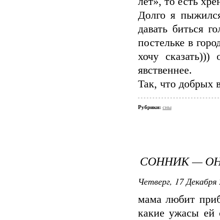
лет», то есть хрен
Долго я пыжился
давать биться г
постельке в горо
хочу сказать)))
явственнее.
Так, что добрых 
Рубрики:
сны
СОННИК — О
Четверг, 17 Декабря 
мама любит приб
какие ужасы ей 