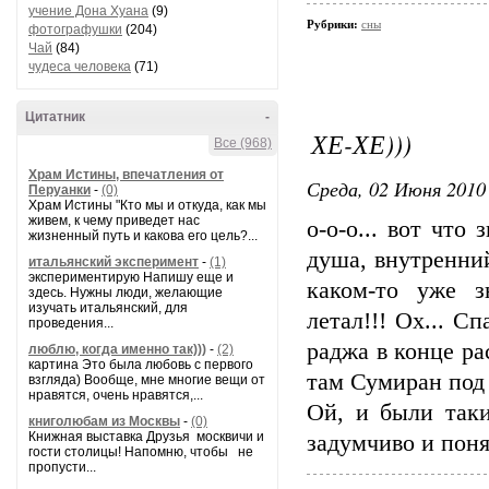
учение Дона Хуана
(9)
Рубрики:
сны
фотографушки
(204)
Чай
(84)
чудеса человека
(71)
Цитатник
-
ХЕ-ХЕ)))
Все (968)
Храм Истины, впечатления от
Среда, 02 Июня 2010 
Перуанки
-
(0)
Храм Истины "Кто мы и откуда, как мы
живем, к чему приведет нас
о-о-о... вот что
жизненный путь и какова его цель?...
душа, внутренни
итальянский эксперимент
-
(1)
экспериментирую Напишу еще и
каком-то уже з
здесь. Нужны люди, желающие
изучать итальянский, для
летал!!! Ох... С
проведения...
раджа в конце ра
люблю, когда именно так)))
-
(2)
картина Это была любовь с первого
там Сумиран под 
взгляда) Вообще, мне многие вещи от
нравятся, очень нравятся,...
Ой, и были так
книголюбам из Москвы
-
(0)
Книжная выставка Друзья москвичи и
задумчиво и понял
гости столицы! Напомню, чтобы не
пропусти...