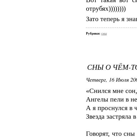
Вот такая вот с
отрубях))))))))
Зато теперь я зн
Рубрики:
сны
СНЫ О ЧЁМ-Т
Четверг, 16 Июля 200
«Снился мне сон,
Ангелы пели в не
А я проснулся в 
Звезда застряла 
Говорят, что сны