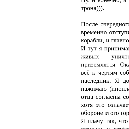
Ну, и конечно, я
трона))).
После очередного
временно отступи
корабли, и главно
И тут я принима
живых — уничтож
приземлятся. Ок
всё к чертям со
наследник. Я до
нажимаю (инопла
отца согласны с
хотя это означа
обороне этого го
Я плачу так, чт