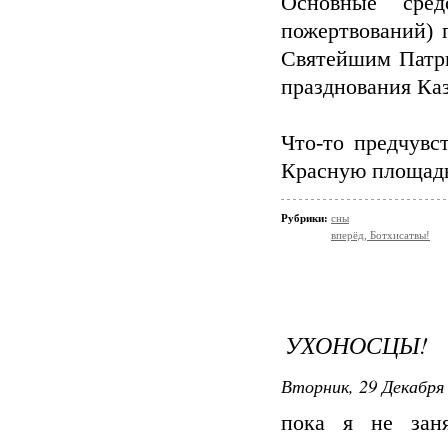
Основные сред
пожертвований) 
Святейшим Патри
празднования Каз
Что-то предчувс
Красную площадь
Рубрики:
сны
вперёд, Ботхисатвы!
УХОНОСЦЫ!
Вторник, 29 Декабря 
пока я не зан