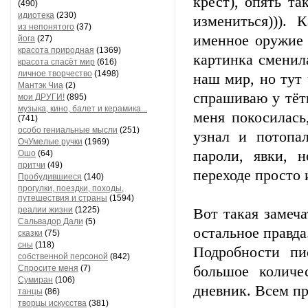
крест), опять т
(490)
идиотека
(230)
измениться))).
из непонятого
(37)
именное оружие 
йога
(27)
красота природная
(1369)
картинка сменил
красота спасёт мир
(616)
личное творчество
(1498)
наш мир, но тут 
Мантэк Чиа
(2)
спрашиваю у тёт
мои ДРУГИ!
(895)
музыка, кино, балет и керамика...
меня покосилась
(741)
особо гениальные мысли
(251)
узнал и потопа
ОчУмелые ручки
(1969)
пароли, явки, 
Ошо
(64)
притчи
(49)
переходе просто 
Пробудившиеся
(140)
прогулки, поездки, походы,
путешествия и страны
(1594)
реалии жизни
(1225)
Вот такая замеча
Сальвадор Дали
(5)
остальное правда
сказки
(75)
сны
(118)
Подробности пи
собственной персоной
(842)
Спросите меня
(7)
большое количе
Сумиран
(106)
дневник. Всем пре
танцы
(86)
творцы искусства
(381)