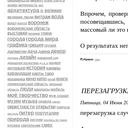
алые паруса
античность
анимэ
арт
архитектура
великие
бг
Впрочем, провер
вода
витраж
великие люди
посовещавшись
воронеж
вокал
воргол
воронежская область
массовый ли это 
выставки
глина
вязание
города
города мира
графика
греция
О результатах не
грузия
декор
далматин
дача
даяна
дизайн
домашний сад
декупаж
Рубрики:
сны
индия
домашняя косметика
дч и гк
история
интерьер
канары
карандаши
карты таро
кино
кипр
книги
керамика
китай
ленинградская область
липецкая
ПЕРЕЗАГРУЗК
люди
мебель
мандалы
область
моё творчество
муж сказал
музеи
музыка
Пятница, 04 Июня 20
одежда
океан
окрестности
открытки
паруса
перезагрузка случ
питер
португалия
пастель
природа
рисунки
роспись по ткани
смех
рускеа
светильник