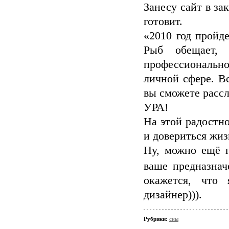
Занесу сайт в за
готовит.
«2010 год пройд
Рыб обещает,
профессиональн
личной сфере. В
вы сможете расс
УРА!
На этой радостно
и довериться жиз
Ну, можно ещё п
ваше предназна
окажется, что
дизайнер))).
Рубрики:
сны