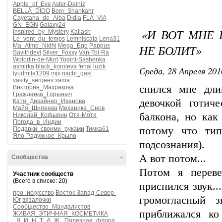
Apple_of_Eve
Aster-Deiniz
BELLA_DIDO
Bom_Shankahr
Cayetana_de_Alba
Didia
FLA_VIA
GN_EGN
Galaxy24
«И ВОТ МНЕ 
Inspired_by_Mystery
Kailash
Le_vent_du_temps
Lemniscata
Lena31
Ma_Atmo_Nidhi
Mega_Ego
Pappus
НЕ БОЛИТ»
Savitridevi
Silver_Foxxy
Van-Toi-Ra
Wolodin-de-Mort
Yogini-Sashenka
asmirka
black_koroleva
fenai
luzik
Среда, 28 Апреля 201
lyudmila1209
mjv
nacht_gast
vasily_sergeev
xama
снился мне дли
Виктория_Махракова
Гражданка_Горыныч
девочкой готич
Катя_Дизайнер_Иванова
Майя_Шипеева
Механика_Снов
балкона, но как
Николай_Кофырин
Отя-Мотя
Погода_в_Индии
потому что ти
Подарки_своими_руками
Тимка61
Яло-Радужное_Крыло
подсознания).
А вот потом...
Сообщества
-
Потом я переве
Участник сообществ
(Всего в списке: 20)
приснился звук..
про_искусство
Восток-Запад-Север-
громогласный 
Юг
вязалочки
Сообщество_Мандалистов
приближался ко
ЖИВАЯ_ЭТИЧНАЯ_КОСМЕТИКА
_В_И_Н_Т_А_Ж_
Полезная_флора