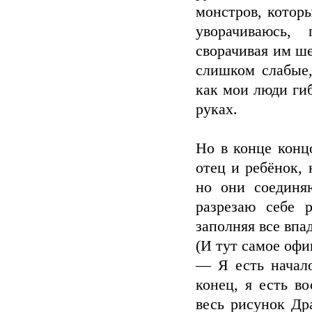
монстров, котор
уворачиваюсь,
сворачивая им ш
слишком слабые,
как мои люди гиб
руках.
Но в конце конц
отец и ребёнок, 
но они соединя
разрезаю себе 
заполняя все вп
(И тут самое офи
— Я есть начало
конец, я есть в
весь рисунок Др