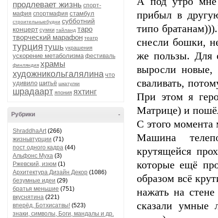
А под утро мне
продлевает жизнь
спорт-
прибыл в другую
стамбул
мафия
спортмафия
субботний
строительныебудни
типо братанам)))
таро
концерт
сумки
тайланд
творческий марафон
театр
снесли бошки, н
турция
тушь
украшения
же пользы. Для 
ускорение метаболизма
фестиваль
храмы
финляндия
выросли новые, 
художникольгалялина
что
сваливать, потом
удивило
шитьё
шкатулки
шрадаарт
яхтинг
япония
При этом я гер
Матрице) и пошё
Рубрики
-
С этого момента
ShraddhaArt
(266)
Машина телеп
жизньвтурции
(71)
пост одного кадра
(44)
крутящейся прох
Альфонс Муха
(3)
которые ещё про
Ржевский, изюм
(1)
Архитектура Дизайн Декор
(1086)
образом всё крут
безумные идеи
(29)
братья меньшие
(751)
нажать на стене
вкуснятина
(221)
сказали умные 
вперёд, Ботхисатвы!
(523)
знаки, символы, Боги, мандалы и др.