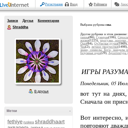
Регистрация
Вход
Рейтинги
Авос
Записи
Друзья
Комментарии
Выбрана рубрика
сны
.
Shraddha
Другие рубрики в этом дневнике
танцы
(86),
Сумиран
(106),
Спроси
жизни
(1225),
прогулки, поездки,
Ошо
(64),
ОчУмелые ручки
(1969)
Чиа
(2),
личное творчество
(1498)
знаки, символы, Боги, мандалы и
безумные идеи
(29),
Архитектура 
ИГРЫ РАЗУМ
Понедельник, 05 Июля
В друзья
вот тут на днях
Сначала он присн
Метки
-
Вот интересно, 
shraddhaart
fethiye
ruskea
повторяют дважд
акварель
акрил