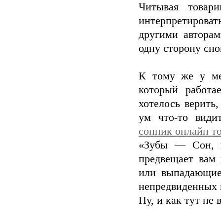
Читывая товар
интерпретироват
другими авторам
одну сторону сно
К тому же у ме
который работа
хотелось верить,
ум что-то види
сонник онлайн т
«Зубы — Сон, в
предвещает вам 
или выпадающие
непредвиденных п
Ну, и как тут не 