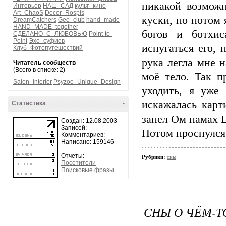
никакой возможн
Интерьер
НАШ_САД
культ_кино
Art_ChaoS
Decor_Rospis
куски, но потом
DreamCatchers
Geo_club
hand_made
HAND_MADE_together
богов и ботхис
СДЕЛАНО_С_ЛЮБОВЬЮ
Point-to-
Point
Эхо_суфиев
испугаться его, 
Клуб_Фотопутешествий
рука легла мне 
Читатель сообществ
(Всего в списке: 2)
моё тело. Так п
Salon_interior
Psyzoo_Unique_Design
уходить, я уже
искажалась карт
Статистика
-
запел Ом намах 
Создан: 12.08.2003
Записей:
Потом проснулся 
Комментариев:
Написано: 159146
Отчеты:
Рубрики:
сны
Посетители
Поисковые фразы
СНЫ О ЧЁМ-