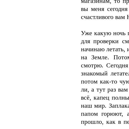
магазинам, то п
вы меня сегодня
счастливого вам Н
Уже какую ночь п
для проверки см
начинаю летать, 
на Земле. Пото
смотрю. Сегодня
знакомый летате
потом как-то чу
ли, а тут раз ва
всё, капец полны
наш мир. Заплака
папом горюют, а
прошло, как в п