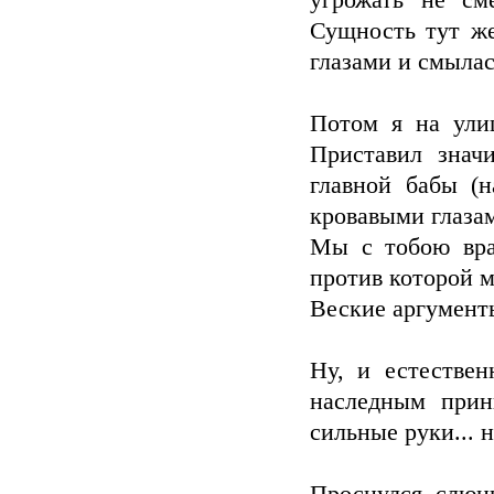
угрожать не см
Сущность тут же
глазами и смылась
Потом я на ули
Приставил знач
главной бабы (н
кровавыми глазам
Мы с тобою враг
против которой 
Веские аргументы
Ну, и естестве
наследным прин
сильные руки... 