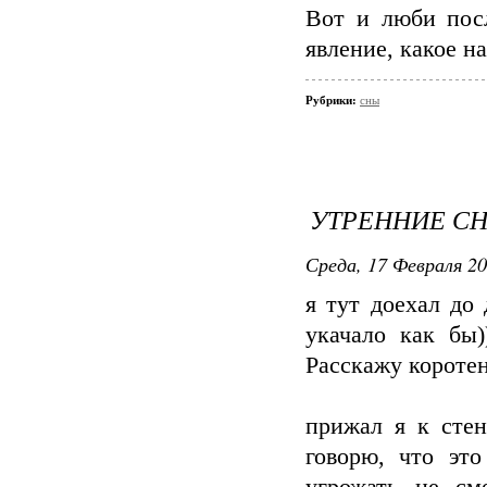
Вот и люби посл
явление, какое н
Рубрики:
сны
УТРЕННИЕ С
Среда, 17 Февраля 20
я тут доехал до 
укачало как бы)
Расскажу короте
прижал я к сте
говорю, что э