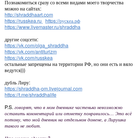
Познакомиться сразу со всеми видами моего творчества
можно на сайтах:
http://shraddhaart.com
https://russkea.ru
https://рускеа.рф
https://www.livemaster.ru/shraddha
другие соцсети:
https://vk.com/olga_shraddha
https://vk.com/antiturizm
https://vk.com/russkea
остальные запрещены на территории РФ, но они есть и вяло
ведутся)))
дубль Лиру:
https://shraddha-om.livejournal.com
https://t.me/shraddhalife
P.S.
говорят, что в мом дневнике частенько невозможно
оставить комментарий или отметку понравилось… Это всё
потому, что мой дневник на отдельном домене, а Лирушка
такого не любит.
Что можно сделать?