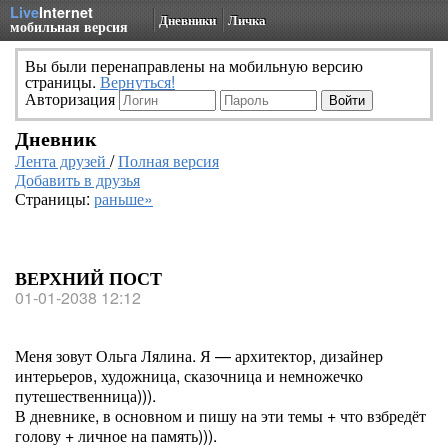
Live
Internet
Дневники
Личка
мобильная версия
Вы были перенаправлены на мобильную версию
страницы.
Вернуться!
Авторизация
Дневник
Лента друзей
/
Полная версия
Добавить в друзья
Страницы:
раньше»
ВЕРХНИЙ ПОСТ
01-01-2038 12:12
Меня зовут Ольга Лялина. Я — архитектор, дизайнер
интерьеров, художница, сказочница и немножечко
путешественница))).
В дневнике, в основном и пишу на эти темы + что взбредёт
голову + личное на память))).