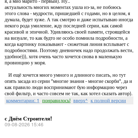
я, а мио марито - первый). Ну..
актуальность многих моментах ушла из-за, не побоюсь
этого слова - мудрости, пришедшей с годами, но в целом, я
думала, будет хуже. А так смотрю и даже испытываю иногда
некого рода умиление, жду последней серии, как самой
красивой и эпичной. Удивляюсь своей памяти, строящейся
на визуале, то как будто не особо помнила подробности, а
когда картинку показывают - сюжетная линия всплывает с
подробностями. Поэтому дневничек надо продолжать вести,
удобное))), хотя очень часто хочется снова в маленькую
провинцию у моря.
И ещё хочется много умного и длинного писать, но тут
опять засада из серии "многие знания - многие скорби", да и
как правило люди воспринимают бую информацию через
свой фильтр, и часто совсем не так, как хотел сказать автор).
комментарии: 1
понравилось!
вверх^
к полной версии
с Днём Строителя!
09-08-2026 15:46