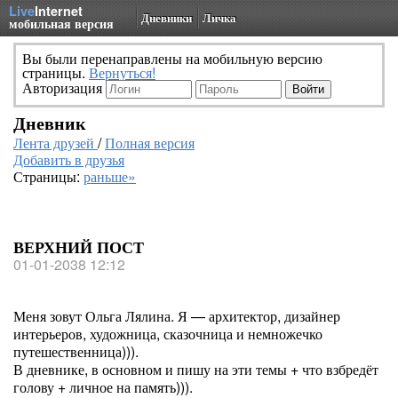
Live
Internet
Дневники
Личка
мобильная версия
Вы были перенаправлены на мобильную версию
страницы.
Вернуться!
Авторизация
Дневник
Лента друзей
/
Полная версия
Добавить в друзья
Страницы:
раньше»
ВЕРХНИЙ ПОСТ
01-01-2038 12:12
Меня зовут Ольга Лялина. Я — архитектор, дизайнер
интерьеров, художница, сказочница и немножечко
путешественница))).
В дневнике, в основном и пишу на эти темы + что взбредёт
голову + личное на память))).