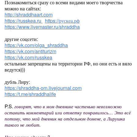
Познакомиться сразу со всеми видами моего творчества
можно на сайтах:
http://shraddhaart.com
https://russkea.ru
https://рускеа.рф
https://www.livemaster.ru/shraddha
другие соцсети:
https://vk.com/olga_shraddha
https://vk.com/antiturizm
https://vk.com/russkea
остальные запрещены на территории РФ, но они есть и вяло
ведутся)))
дубль Лиру:
https://shraddha-om.livejournal.com
https://t.me/shraddhalife
P.S.
говорят, что в мом дневнике частенько невозможно
оставить комментарий или отметку понравилось… Это всё
потому, что мой дневник на отдельном домене, а Лирушка
такого не любит.
Что можно сделать?