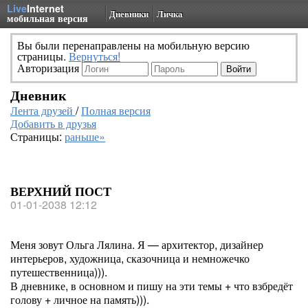
Live
Internet
Дневники
Личка
мобильная версия
Вы были перенаправлены на мобильную версию
страницы.
Вернуться!
Авторизация
Дневник
Лента друзей
/
Полная версия
Добавить в друзья
Страницы:
раньше»
ВЕРХНИЙ ПОСТ
01-01-2038 12:12
Меня зовут Ольга Лялина. Я — архитектор, дизайнер
интерьеров, художница, сказочница и немножечко
путешественница))).
В дневнике, в основном и пишу на эти темы + что взбредёт
голову + личное на память))).