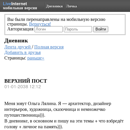
Live
Internet
Дневники
Личка
мобильная версия
Вы были перенаправлены на мобильную версию
страницы.
Вернуться!
Авторизация
Дневник
Лента друзей
/
Полная версия
Добавить в друзья
Страницы:
раньше»
ВЕРХНИЙ ПОСТ
01-01-2038 12:12
Меня зовут Ольга Лялина. Я — архитектор, дизайнер
интерьеров, художница, сказочница и немножечко
путешественница))).
В дневнике, в основном и пишу на эти темы + что взбредёт
голову + личное на память))).