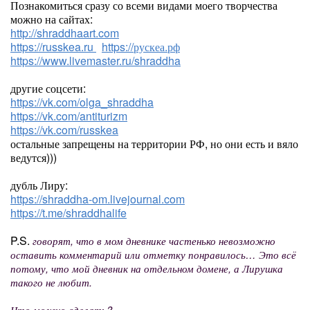
Познакомиться сразу со всеми видами моего творчества
можно на сайтах:
http://shraddhaart.com
https://russkea.ru
https://рускеа.рф
https://www.livemaster.ru/shraddha
другие соцсети:
https://vk.com/olga_shraddha
https://vk.com/antiturizm
https://vk.com/russkea
остальные запрещены на территории РФ, но они есть и вяло
ведутся)))
дубль Лиру:
https://shraddha-om.livejournal.com
https://t.me/shraddhalife
P.S.
говорят, что в мом дневнике частенько невозможно
оставить комментарий или отметку понравилось… Это всё
потому, что мой дневник на отдельном домене, а Лирушка
такого не любит.
Что можно сделать?