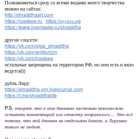
Познакомиться сразу со всеми видами моего творчества
можно на сайтах:
http://shraddhaart.com
https://russkea.ru
https://рускеа.рф
https://www.livemaster.ru/shraddha
другие соцсети:
https://vk.com/olga_shraddha
https://vk.com/antiturizm
https://vk.com/russkea
остальные запрещены на территории РФ, но они есть и вяло
ведутся)))
дубль Лиру:
https://shraddha-om.livejournal.com
https://t.me/shraddhalife
P.S.
говорят, что в мом дневнике частенько невозможно
оставить комментарий или отметку понравилось… Это всё
потому, что мой дневник на отдельном домене, а Лирушка
такого не любит.
Что можно сделать?