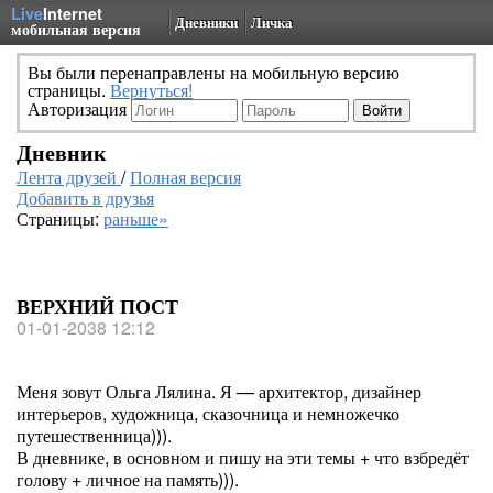
Live
Internet
Дневники
Личка
мобильная версия
Вы были перенаправлены на мобильную версию
страницы.
Вернуться!
Авторизация
Дневник
Лента друзей
/
Полная версия
Добавить в друзья
Страницы:
раньше»
ВЕРХНИЙ ПОСТ
01-01-2038 12:12
Меня зовут Ольга Лялина. Я — архитектор, дизайнер
интерьеров, художница, сказочница и немножечко
путешественница))).
В дневнике, в основном и пишу на эти темы + что взбредёт
голову + личное на память))).