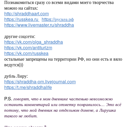
Познакомиться сразу со всеми видами моего творчества
можно на сайтах:
http://shraddhaart.com
https://russkea.ru
https://рускеа.рф
https://www.livemaster.ru/shraddha
другие соцсети:
https://vk.com/olga_shraddha
https://vk.com/antiturizm
https://vk.com/russkea
остальные запрещены на территории РФ, но они есть и вяло
ведутся)))
дубль Лиру:
https://shraddha-om.livejournal.com
https://t.me/shraddhalife
P.S.
говорят, что в мом дневнике частенько невозможно
оставить комментарий или отметку понравилось… Это всё
потому, что мой дневник на отдельном домене, а Лирушка
такого не любит.
Что можно сделать?