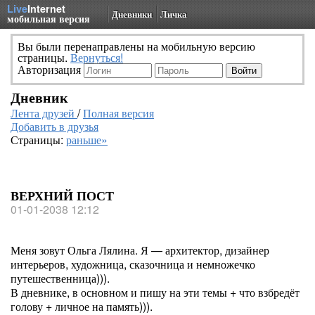
Live
Internet
Дневники
Личка
мобильная версия
Вы были перенаправлены на мобильную версию
страницы.
Вернуться!
Авторизация
Дневник
Лента друзей
/
Полная версия
Добавить в друзья
Страницы:
раньше»
ВЕРХНИЙ ПОСТ
01-01-2038 12:12
Меня зовут Ольга Лялина. Я — архитектор, дизайнер
интерьеров, художница, сказочница и немножечко
путешественница))).
В дневнике, в основном и пишу на эти темы + что взбредёт
голову + личное на память))).